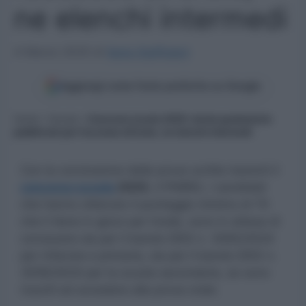
ne elenchi intermedi
4 Marzo 2025
di
Ilaria Staffulani
Aggiungi come fonte preferita su Google
Home
»
Scuola
»
Concorso scuola 2025: niente graduatorie
pubblicate per l’accesso all’orale, ne elenchi intermedi
Con la conclusione delle prove scritte inerenti il
concorso scuola
2025
, il PNRR2, i candidati
che hanno ottenuto il punteggio minimo di 70
che li tiene in gioco per l’orale, sono in attesa di
conoscere sia per il bando DDG n. 3060/2024
per infanzia e primaria, sia per il bando DDG n.
3059/2024 per la scuola secondaria, se sono
riusciti ad accedere alla prova orale.