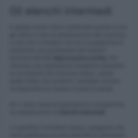
Gli elenchi intermedi
In questo senso viene confermato quanto si era
già detto in fase di presentazione del concorso,
e cioè che il ministero non ha in programma di
pubblicare una graduatoria dei docenti
ammessi all’orale
dopo la prova scritta.
Per
visionare una graduatoria bisognerà attendere
la conclusione del concorso stesso, quindi
quella finale che conterrà i candidati vincitori
corrispondenti al numero di posti a bando.
Per il resto nessuna graduatoria in programma,
ne pubblicazione di
elenchi intermedi.
Lo specifica il ministero stesso, spiegando che
verrà pubblicato sul sito dell’USR di riferimento