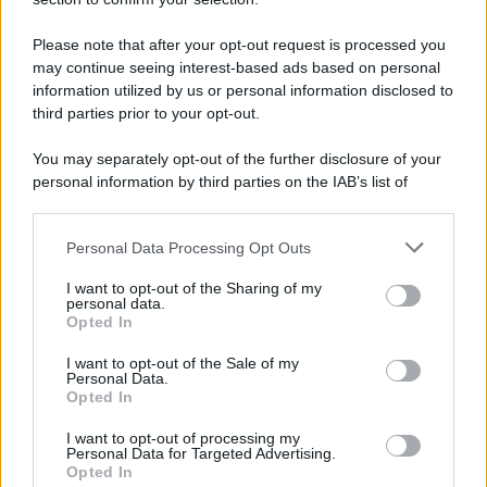
Please note that after your opt-out request is processed you
may continue seeing interest-based ads based on personal
information utilized by us or personal information disclosed to
third parties prior to your opt-out.
You may separately opt-out of the further disclosure of your
personal information by third parties on the IAB’s list of
downstream participants.
Personal Data Processing Opt Outs
This information may also be disclosed by us to third parties
on the IAB’s List of Downstream Participants that may further
I want to opt-out of the Sharing of my
disclose it to other third parties.
personal data.
Opted In
Please note that this website/app uses one or more Google
services and may gather and store information including but
I want to opt-out of the Sale of my
Personal Data.
not limited to your visit or usage behaviour. You may click to
Opted In
grant or deny consent to Google and its third-party tags to
use your data for below specified purposes in below Google
I want to opt-out of processing my
consent section.
Personal Data for Targeted Advertising.
Opted In