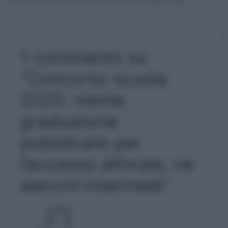
1 commento su
“Concorso scuola
2025: niente
graduatorie
pubblicate per
l’accesso all’orale, ne
elenchi intermedi”