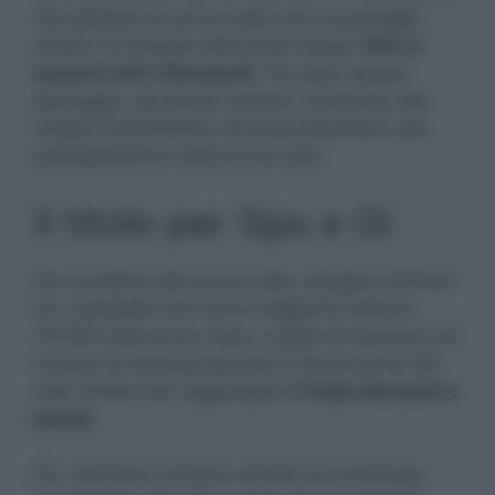
che gestisce la prova orale solo il punteggio
minimo di accesso alla prova stessa.
Non ci
saranno altri riferimenti
. Poi dopo questo
passaggio, gli elenchi saranno trasmessi alle
singole Commissioni che provvederanno alla
predisposizione delle prove orali.
Il titolo per Gps e GI
Per accedere alla prova orale, bisogna rientrare
tra i candidati che hanno raggiunto almeno
70/100 nella prova orale, a patto di rientrare nel
numero di ammessi purché si faccia parte del
voto minimo per raggiungere
il triplo dei posti a
bando.
Per visionare il proprio risultato di eventuale