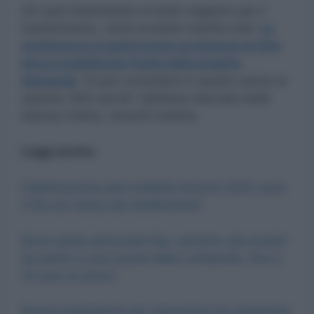
Chi sarà destinatario di esito negativo per il
trasferimento, verrà avvisato tramite mail.
La
conferma la si potrà avere su Istanze on line
dove è pubblicato l’esito della propria
domanda
. Si può consultare in questo senso la
sezione “Altri servizi” dell’area riservata delle
Istanze Online, venerdì mattina.
Leggi anche:
Pubblicazione esiti mobilità docenti 2025: ecco
il file con l’esito dei trasferimenti
Buoni pasto personale Ata: vengono già erogati
da aprile in una scuola della Lombardia, fino a
20 euro al giorno
Nuove graduatorie per assunzioni da settembre