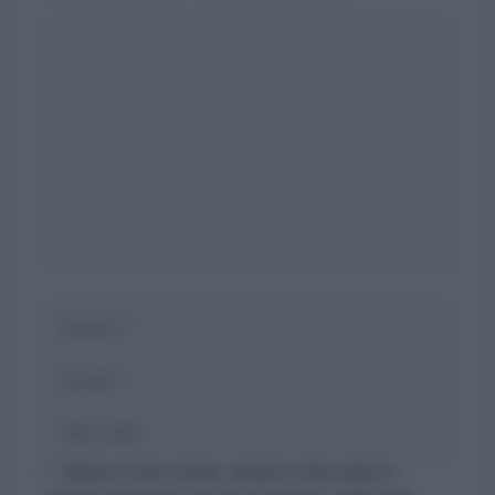
Commento
Nome
Email
Sito
web
Salva il mio nome, email e sito web in