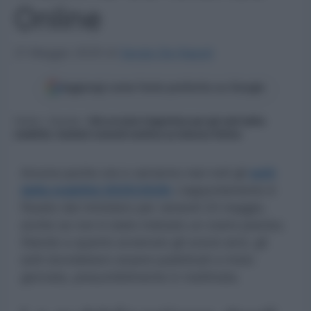
Online
21 Maggio 2025
di
Sergio De Napoli
Aggiungi come fonte preferita su Google
Home
»
Scuola
»
Già avviato l’algoritmo per gli esiti della
mobilità: risultati venerdì mattina su Istanze Online
Ancora poche ore e verranno resi noti gli
esiti
della mobilità 2025/2026.
L’appuntamento è
fissato dal ministero per venerdì 23 maggio,
anche se non è stato indicato un orario preciso.
Stando a quanto avvenuto gli scorsi anni, gli
esiti dovrebbero essere pubblicati a inizio
giornata, presumibilmente in mattinata.