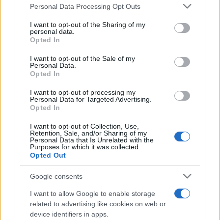
Personal Data Processing Opt Outs
This information may also be disclosed by us to third parties
on the IAB’s List of Downstream Participants that may further
I want to opt-out of the Sharing of my
disclose it to other third parties.
personal data.
Opted In
Please note that this website/app uses one or more Google
services and may gather and store information including but
I want to opt-out of the Sale of my
Personal Data.
not limited to your visit or usage behaviour. You may click to
Opted In
grant or deny consent to Google and its third-party tags to
use your data for below specified purposes in below Google
I want to opt-out of processing my
consent section.
Personal Data for Targeted Advertising.
Opted In
I want to opt-out of Collection, Use,
Retention, Sale, and/or Sharing of my
Personal Data that Is Unrelated with the
Purposes for which it was collected.
Opted Out
Google consents
I want to allow Google to enable storage
related to advertising like cookies on web or
device identifiers in apps.