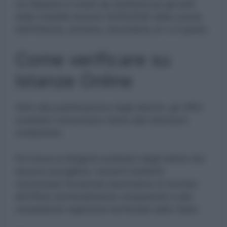
cui dispone in modo da restituire poi gli esiti
della mobilità docenti 2025/2026 della scuola
dell’infanzia, primaria, secondaria di I e II grado.
Come verificare su
Istanze Online
Oltre alla pubblicazione degli elenchi, gli Uffici
scolastici comunicano l’esito alle istituzioni
scolastiche.
Poi tocca ai dirigenti scolastici degli istituti che
devono accogliere i docenti trasferiti
comunicare l’avvenuta assunzione di servizio
all’Ufficio territorialmente competente e alla
competente ragioneria territoriale dello Stato.