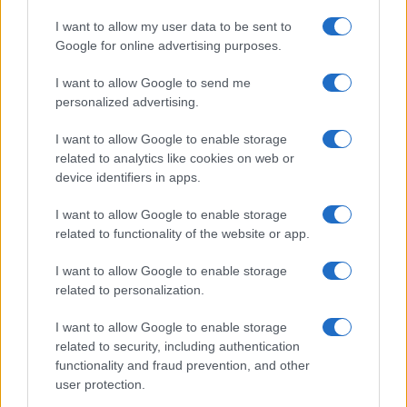
I want to allow my user data to be sent to
Google for online advertising purposes.
I want to allow Google to send me
personalized advertising.
I want to allow Google to enable storage
related to analytics like cookies on web or
device identifiers in apps.
I want to allow Google to enable storage
related to functionality of the website or app.
I want to allow Google to enable storage
related to personalization.
Miur Istruzione
I want to allow Google to enable storage
Editore: Sergio De Napoli
related to security, including authentication
functionality and fraud prevention, and other
Via De Liguori, 17 - Bari
user protection.
P.IVA: 07032730728