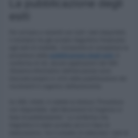
La pubblicazione degli
esiti
Per arrivare a venerdì con tutti i dati disponibili,
il ministero ha già avviato l’algoritmo finalizzato
agli esiti di mobilità. Consentirà di completare la
procedura della
pubblicazione degli esiti.
A
conferma di ciò, alcune applicazioni del SIDI
(Sistema Informativo dell’Istruzione) sono
bloccate proprio in virtù della pubblicazione dei
movimenti in organico dell’autonomia.
Su SIDI, infatti, è visibile la dicitura “Procedura
non disponibile, dati Movimenti di Organico in
fase di pubblicazione“. La conferma che
l’algoritmo è stato avviato ed è in fase di
elaborazione. Ha il compito di elaborare i dati di