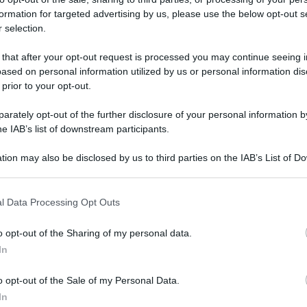
formation for targeted advertising by us, please use the below opt-out s
alcune province devono annullare tutto il primo bollettino per
 selection.
 that after your opt-out request is processed you may continue seeing i
lla
pubblicazione del duplice bollettino zero-
ased on personal information utilized by us or personal information dis
ti di sostegno su richiesta della famiglia e del
 prior to your opt-out.
lla verifica di quanto accaduto in questa fase che
rately opt-out of the further disclosure of your personal information by
ell’introduzione della novità assoluta della
he IAB’s list of downstream participants.
l’ambito delle
supplenze gps
.
tion may also be disclosed by us to third parties on the IAB’s List of 
ovincia di Lecce
 that may further disclose it to other third parties.
 that this website/app uses one or more Google services and may gath
l Data Processing Opt Outs
including but not limited to your visit or usage behaviour. You may click 
 le prime segnalazioni da parte dei docenti precari
 to Google and its third-party tags to use your data for below specifi
arte dell’algoritmo, non avendo ottenuto la
o opt-out of the Sharing of my personal data.
ogle consent section.
lettino
. Ma la situazione in alcune province è
In
 di Lecce
, che in queste ore comunica la
o
bollettino di nomine
per verifiche, punteggi e
o opt-out of the Sale of my Personal Data.
In