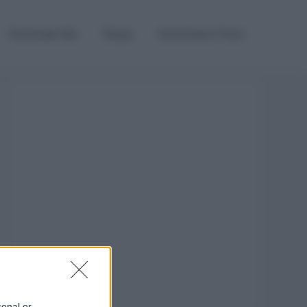
Personale Ata
Noipa
Economia e Fisco
sonal or