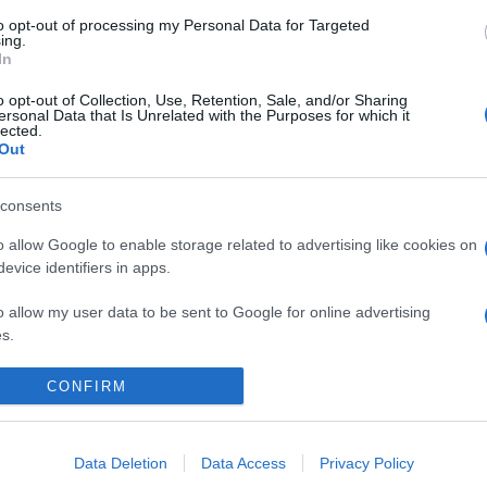
to opt-out of processing my Personal Data for Targeted
lato, me è evidente come le condizioni in cui hanno
ing.
In
orterà inevitabilmente a un
numero di errori
ti quest’anno gli uffici scolastici hanno dovuto non
o opt-out of Collection, Use, Retention, Sale, and/or Sharing
ersonal Data that Is Unrelated with the Purposes for which it
erma dei docenti di sostegno su richiesta della
lected.
n la scadenza perentoria del 31 agosto, termine
Out
6 febbraio 2025 e al 2 settembre.
consents
ndo turno
o allow Google to enable storage related to advertising like cookies on
evice identifiers in apps.
o riusciti a rispettare la scadenza, alcuni lavorando
o allow my user data to be sent to Google for online advertising
to e domenica. Ma a quale prezzo? Che
s.
e una serie di correzioni che ritarderanno la
ti a pochi giorni dall’inizio della scuola per gli
to allow Google to send me personalized advertising.
CONFIRM
gue la pubblicazione dei bollettini da parte degli
o allow Google to enable storage related to analytics like cookies on
uto, e questa settimana potrebbe essere quella
evice identifiers in apps.
one del secondo turno
.
Data Deletion
Data Access
Privacy Policy