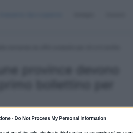
Graduatorie, Gps e supplenze
Sostegno
Concorsi
une province devono
 primo bollettino per
zione -
Do Not Process My Personal Information
 fonte preferita su Google
to opt-out of the sale, sharing to third parties, or processing of your per