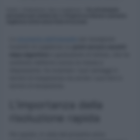
Home
»
Graduatorie, Gps e supplenze
»
Via all’interpello
preventivo per nomine da 1 a 10 giorni su infanzia e primaria:
supplenze anche senza titolo di accesso
Lo
strumento dell’interpello
per assegnare
incarichi di supplenza su
posti ancora vacanti
dopo algoritmo
e graduatorie di istituto, che ha
sostituito dall’anno scorso la messa a
disposizione, ha mostrato i suoi vantaggi in
termini di trasparenza ma anche i suoi limii in
termini di tempistiche.
L’importanza della
risoluzione rapida
Per questo, in vista del prossimo anno