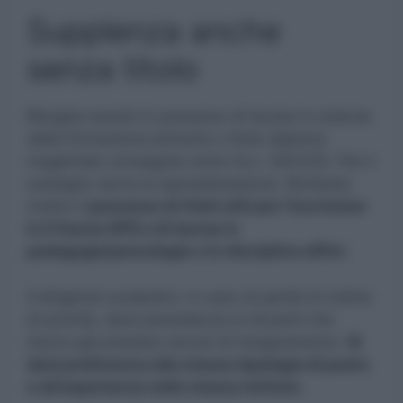
Supplenza anche
senza titolo
Bisogna essere in possesso di laurea in scienze
della formazione primaria o titolo diploma
magistrale conseguito entro l’a.s. 2001/02. Per il
sostegno serve la specializzazione. Richiesto
inoltre il
possesso di titoli utili per l’iscrizione
in II fascia GPS e di laurea in
pedagogia/psicologia o in discipline affini.
Il dirigente scolastico, in caso di parità di ordine
di priorità, darà precedenza ai docenti che
hanno già prestato servizi di insegnamento.
Si
darà preferenza alla stessa tipologia di posto
e all’esperienza nello stesso istituto.