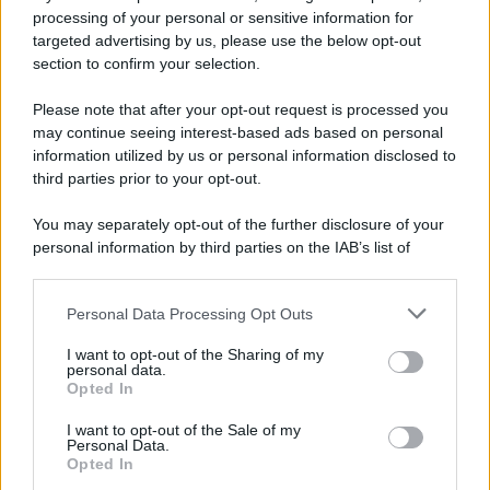
processing of your personal or sensitive information for
targeted advertising by us, please use the below opt-out
section to confirm your selection.
Please note that after your opt-out request is processed you
may continue seeing interest-based ads based on personal
information utilized by us or personal information disclosed to
third parties prior to your opt-out.
You may separately opt-out of the further disclosure of your
personal information by third parties on the IAB’s list of
downstream participants.
Personal Data Processing Opt Outs
This information may also be disclosed by us to third parties
on the IAB’s List of Downstream Participants that may further
I want to opt-out of the Sharing of my
disclose it to other third parties.
personal data.
Opted In
Please note that this website/app uses one or more Google
services and may gather and store information including but
I want to opt-out of the Sale of my
Personal Data.
not limited to your visit or usage behaviour. You may click to
Opted In
grant or deny consent to Google and its third-party tags to