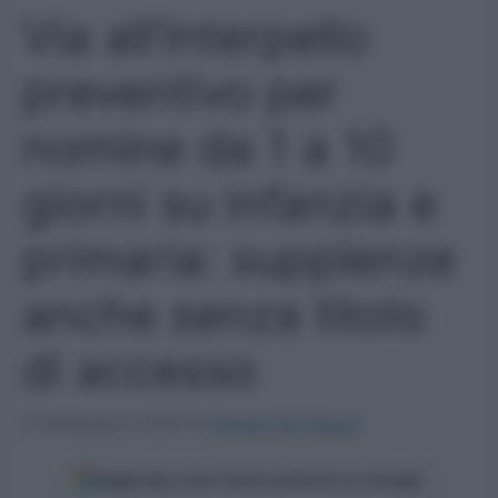
Via all’interpello
preventivo per
nomine da 1 a 10
giorni su infanzia e
primaria: supplenze
anche senza titolo
di accesso
2 Settembre 2025
di
Sergio De Napoli
Aggiungi come fonte preferita su Google