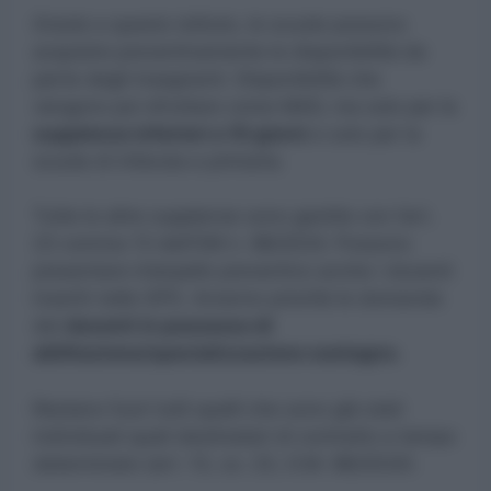
Grazie a questo istituto, le scuole possono
acquisire preventivamente le disponibilità da
parte degli insegnanti. Disponibilità che
vengono poi sfruttare come MAD, ma solo per le
supplenze inferiori a 10 giorni
e solo per la
scuola di infanzia e primaria.
Tutte le altre supplenze sono gestite con l’art.
23 comma 13 dell’OM n. 88/2024. Possono
presentare interpello preventivo anche i docenti
inseriti nelle GPS. Avranno priorità le domande
dei
docenti in possesso di
abilitazione/specializzazione sostegno.
Restano fuori tutti quelli che sono già stati
individuati quali destinatari di contratto a tempo
determinato (art. 13, co. 23, O.M. 88/2024).