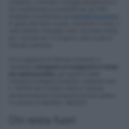
scolastico, il ministero corregge parzialmente il
tiro confermando la possibilità per gli Uffici
Scolastici di pubblicare gli
interpelli preventivi
.
E’ quello che l’anno scorso, introdotto in corsa, è
stato definito l’interpello-mad, strumento ibrido
per i contratti da 1 a 10 giorni, nella scuola di
infanzia e primaria.
Pe le supplenze di infanzia e primaria, è
necessario
assegnare un insegnante in tempi
più rapidi possibile
, per questo è stato
concesso ai dirigenti scolastici, mediante nota
n. 160706 del 9 ottobre 2024 di “attivare
preventivamente le procedure previste dall’art.
13 comma 23 dell’OM n. 88/2024”.
Chi resta fuori