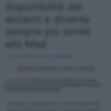
disponibilità dei
docenti e diventa
sempre più simile
alla Mad
11 Ottobre 2024
di
Ilaria Staffulani
Aggiungi come fonte preferita su Google
Home
»
Scuola
»
Interpelli scuola: si cambia, ora le scuole
possono raccogliere in anticipo le disponibilità dei docenti e
diventa sempre più simile alla Mad
Il Ministero dell’Istruzione e del Merito (MIM) ha
deciso di dare il via libera ai dirigenti scolastici