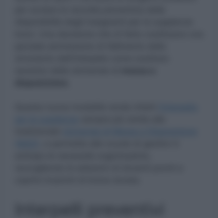
per avviare la raccolta preventiva delle
disponibilità degli insegnanti per le supplenze
brevi. Una decisione che di fatto costituisce una
parziale ammissione di fallimento dello
strumento dell’interpello come sostituto
assoluto delle domande di
messa a
disposizione.
Questa nuova modalità rende infatti
l’interpello
per le supplenze
sempre più simile alla
tradizionale
domanda di Messa a Disposizione
(MAD)
, e permette alle scuole di gestire in
anticipo le necessità organizzative,
raccogliendo le adesioni di docenti pronti a
coprire incarichi di breve durata.
Interpelli preventivi