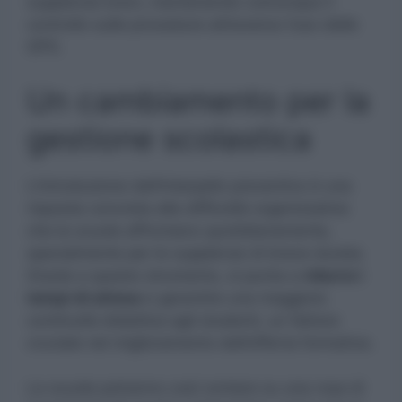
supplenze brevi, mantenendo comunque il
controllo sulle procedure attraverso l’uso delle
GPS.
Un cambiamento per la
gestione scolastica
L’introduzione dell’interpello preventivo è una
risposta concreta alle difficoltà organizzative
che le scuole affrontano quotidianamente,
specialmente per le supplenze di breve durata.
Grazie a questo strumento, si punta a
ridurre i
tempi di attesa
e garantire una maggiore
continuità didattica agli studenti, un fattore
cruciale nel miglioramento dell’offerta formativa.
Le scuole potranno così contare su una rosa di