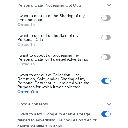
Personal Data Processing Opt Outs
This information may also be disclosed by us to third parties
on the IAB’s List of Downstream Participants that may further
I want to opt-out of the Sharing of my
disclose it to other third parties.
personal data.
Opted In
Please note that this website/app uses one or more Google
services and may gather and store information including but
I want to opt-out of the Sale of my
Personal Data.
not limited to your visit or usage behaviour. You may click to
Opted In
grant or deny consent to Google and its third-party tags to
use your data for below specified purposes in below Google
I want to opt-out of processing my
consent section.
Personal Data for Targeted Advertising.
Opted In
I want to opt-out of Collection, Use,
Retention, Sale, and/or Sharing of my
Personal Data that Is Unrelated with the
Purposes for which it was collected.
Opted Out
Google consents
I want to allow Google to enable storage
related to advertising like cookies on web or
device identifiers in apps.