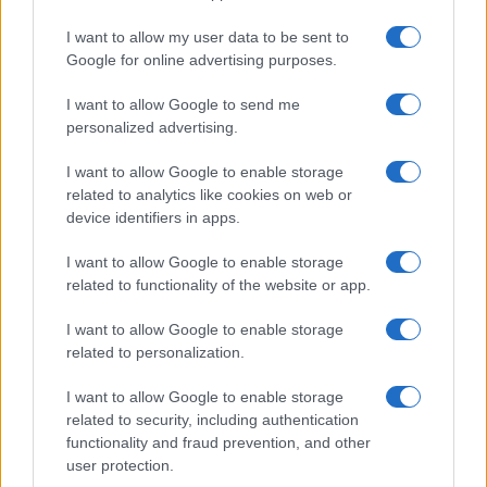
I want to allow my user data to be sent to
Google for online advertising purposes.
I want to allow Google to send me
personalized advertising.
I want to allow Google to enable storage
related to analytics like cookies on web or
device identifiers in apps.
I want to allow Google to enable storage
related to functionality of the website or app.
I want to allow Google to enable storage
related to personalization.
Miur Istruzione
I want to allow Google to enable storage
Editore: Sergio De Napoli
related to security, including authentication
functionality and fraud prevention, and other
Via De Liguori, 17 - Bari
user protection.
P.IVA: 07032730728