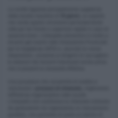
La novità riguarda principalmente supplenze
della durata massima di
10 giorni
, un aspetto
che rende questo strumento particolarmente
utile per far fronte a coperture rapide in caso di
assenze brevi. L’interpello preventivo è rivolto a
docenti già inseriti nelle Graduatorie Provinciali
per le Supplenze (GPS) e, secondo le nuove
disposizioni, consente ai dirigenti di raccogliere
le adesioni dei docenti interessati anche prima
che si presenti la necessità effettiva.
Una procedura che consentirà di snellire e
velocizzare i
processi di chiamata
, migliorando
l’efficienza organizzativa nelle scuole.
L’interpello non sostituisce le chiamate ordinarie
da graduatorie ma rappresenta un meccanismo
parallelo, che permette di avere un bacino di