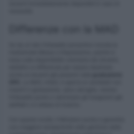
docenti immediatamente disponibili in caso di
necessità.
Differenze con la MAD
Se da un lato l’interpello preventivo ricorda la
tradizionale Messa a Disposizione, poiché si
basa sulla disponibilità volontaria dei docenti,
dall’altro si differenzia per essere destinato
anche ai docenti già presenti nelle
graduatorie
GPS
. La MAD, infatti, è aperta ai candidati non
inseriti in graduatorie, salvo deroghe, mentre
l’interpello punta a valorizzare gli insegnanti già
abilitati o in attesa di incarico.
Con questa novità, il Ministero punta a garantire
una maggiore tempestività nella gestione delle