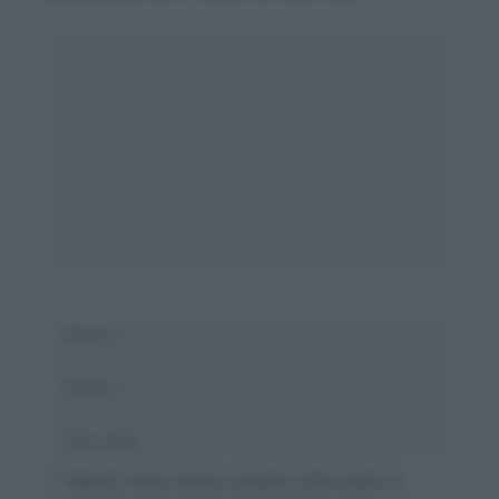
Commento
Nome
Email
Sito
web
Salva il mio nome, email e sito web in