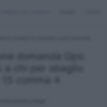
Graduatorie, Gps e supplenze
Sostegno
Concorsi
ione domanda Gps:
 a chi per sbaglio
t. 15 comma 4
 fonte preferita su Google