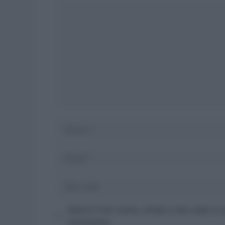
Commento
Nome
Email
Sito
web
Salva il mio nome, email e sito web in
commento.