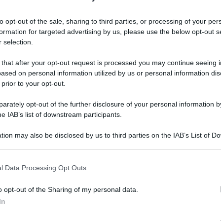
vvenendo al chiaro dettato normativo, dall’altro
 di trattamento
con chiaro pregiudizio nei confronti
to opt-out of the sale, sharing to third parties, or processing of your per
l giusto punteggio.
formation for targeted advertising by us, please use the below opt-out s
 selection.
la spunta
 that after your opt-out request is processed you may continue seeing i
ased on personal information utilized by us or personal information dis
 prior to your opt-out.
dell’aggiornamento e dei
nuovi inserimenti nelle
, le posizioni e le eventuali precedenze
sono
rately opt-out of the further disclosure of your personal information by
le dichiarazioni rese dagli aspiranti attraverso le
he IAB’s list of downstream participants.
tion may also be disclosed by us to third parties on the IAB’s List of 
 that may further disclose it to other third parties.
 spunta unicamente in caso di servizio svolto
e
legalmente riconosciute o pareggiate, ovvero
 that this website/app uses one or more Google services and may gath
l Data Processing Opt Outs
ella scuola dell’infanzia pareggiata.
including but not limited to your visit or usage behaviour. You may click 
 to Google and its third-party tags to use your data for below specifi
o opt-out of the Sharing of my personal data.
ogle consent section.
 da rimuovere
In