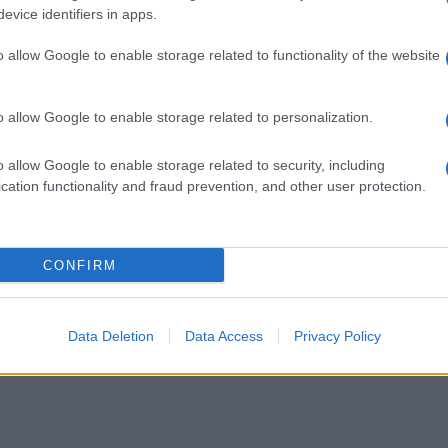
evice identifiers in apps.
l’art. 15 comma 4”
o allow Google to enable storage related to functionality of the website
o allow Google to enable storage related to personalization.
o allow Google to enable storage related to security, including
cation functionality and fraud prevention, and other user protection.
ola elementare che sono stati nominati a t.
di prova.
CONFIRM
Data Deletion
Data Access
Privacy Policy