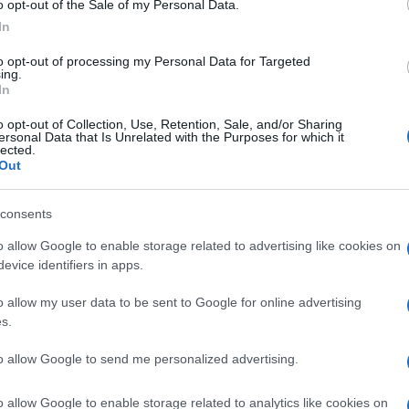
o opt-out of the Sale of my Personal Data.
amente rimosso – conclude la nota – l’illegittimo
In
flaggato erroneamente l’apposita casella
per
magari facendo apposita istanza, l’intero punteggio.
to opt-out of processing my Personal Data for Targeted
ing.
li istituti scolastici che hanno proceduto
In
 titoli per come dichiarati dai docenti, non
o opt-out of Collection, Use, Retention, Sale, and/or Sharing
one di attivare il soccorso istruttorio, possibile
ersonal Data that Is Unrelated with the Purposes for which it
e un dato fornito in modo incompleto“.
lected.
Out
consents
3/24: la documentazione da allegare su Istanze Online
n verranno assunti tutti i docenti che hanno svolto la prova
o allow Google to enable storage related to advertising like cookies on
evice identifiers in apps.
o allow my user data to be sent to Google for online advertising
s.
re compilazione
to allow Google to send me personalized advertising.
gio al 50% a chi per
o allow Google to enable storage related to analytics like cookies on