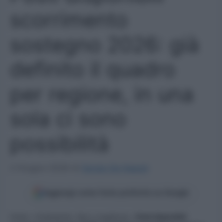
scorrimento
sostegno 2026: già
definito il quadro
per regione, in una
sola ci sono
possibilità
2 Giugno 2026
di
Sergio De Napoli
Aggiungi come fonte preferita su Google
Home
»
Graduatorie, Gps e supplenze
»
Posti disponibili