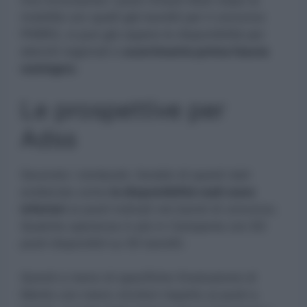
Ora incrociando i posti rimasti liberi dopo la
mobilità con quelli già banditi per il concorso
PNRR3, si può già sapere le disponibilità per
elenchi regionali e
scorrimento prima fascia
sostegno.
Le prospettive per
Adss
Secondo i sindacati, l’analisi di questi dati
evidenzia come
le disponibilità reali sono
inferiori
ai posti indicati nei bandi di concorso.
Qualche speranza in più in Campania con 83
posti disponibili su 50 banditi.
Quindi a meno di specifiche Graduatorie di
Merito con meno vincitori rispetto ai posti a