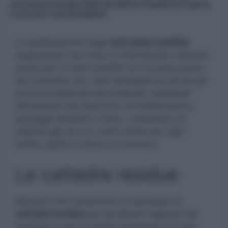
scorrimento sostegno 2026: già definito il quadro per regione,
in una sola ci sono possibilità
La pubblicazione degli
esiti della mobilità
rappresenta una fonte di informazione indiretta
anche per chi alla mobilità non ha preso parte,
dal momento che i dati dettagliati provincia per
provincia elaborati dai sindacati, pubblicati
all’indomani del resoconto di trasferimenti e
passaggi accettati o meno, consentono di
stabilire già da ora i posti residui per ogni
ordine, grado e classe di concorso.
Le cattedre residue
Elementi che consentono di prevedere le
cattedre residue
per gli elenchi regionali del
sostegno e per le nomine finalizzate al ruolo