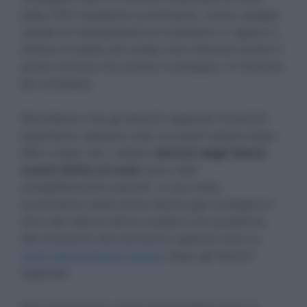
dalle GPS mediante scorrimento, l’unico doppio
canale di reclutamento al momento in vigore in
attesa di quello più ampio che interessi anche il
posto comune ma anche il sostegno, in maniera
più completa.
Ricordiamo che gli elenchi regionali introdotti
quest’anno operano solo sui posti residui dopo
GM e dopo che i relativi
elenchi degli idonei
aventi diritto al ruolo
sono stati
completamente esauriti. A sua volta,
scorrimento della prima fascia gps sostegno e
mini call veloce hanno scalato una posizione,
dal momento che dovranno operare solo su
posti ulteriormente residui
dopo gli elenchi
regionali.