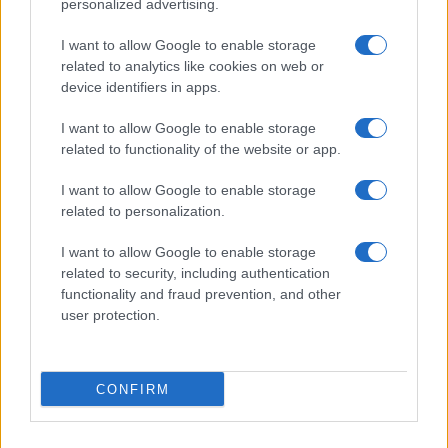
personalized advertising.
I want to allow Google to enable storage
related to analytics like cookies on web or
device identifiers in apps.
I want to allow Google to enable storage
related to functionality of the website or app.
I want to allow Google to enable storage
related to personalization.
Miur Istruzione
I want to allow Google to enable storage
Editore: Sergio De Napoli
related to security, including authentication
functionality and fraud prevention, and other
Via De Liguori, 17 - Bari
user protection.
P.IVA: 07032730728
Chi siamo
CONFIRM
Redazione e Contatti