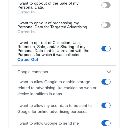
services and may gather and store information including but
I want to opt-out of the Sale of my
Personal Data.
not limited to your visit or usage behaviour. You may click to
Opted In
grant or deny consent to Google and its third-party tags to
use your data for below specified purposes in below Google
I want to opt-out of processing my
consent section.
Personal Data for Targeted Advertising.
Opted In
I want to opt-out of Collection, Use,
Retention, Sale, and/or Sharing of my
Personal Data that Is Unrelated with the
Purposes for which it was collected.
Opted Out
Google consents
I want to allow Google to enable storage
related to advertising like cookies on web or
device identifiers in apps.
I want to allow my user data to be sent to
Google for online advertising purposes.
I want to allow Google to send me