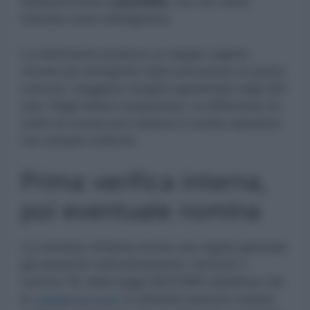
dell’autonomia è
possibile
, ma non viene
indicata come obbligatoria.
La distinzione produce un doppio regime:
vincolo più stringente nelle secondarie su posto
comune, maggiore margine gestionale negli altri
casi. Negli istituti comprensivi, la differenza tra
ordini di scuola può tradursi in scelte operative
non sempre uniformi.
Prima verifica interna,
poi eventuale nomina
La circolare richiama anche una regola generale
già presente nell’ordinamento: l’articolo 1,
comma 78, della legge 662/1996 stabilisce che
le
supplenze brevi
e saltuarie possono essere