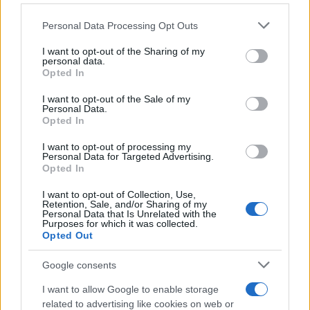
Personal Data Processing Opt Outs
This information may also be disclosed by us to third parties
on the IAB’s List of Downstream Participants that may further
I want to opt-out of the Sharing of my
disclose it to other third parties.
personal data.
Opted In
Please note that this website/app uses one or more Google
services and may gather and store information including but
I want to opt-out of the Sale of my
Personal Data.
not limited to your visit or usage behaviour. You may click to
Opted In
grant or deny consent to Google and its third-party tags to
use your data for below specified purposes in below Google
I want to opt-out of processing my
consent section.
Personal Data for Targeted Advertising.
Opted In
I want to opt-out of Collection, Use,
Retention, Sale, and/or Sharing of my
Personal Data that Is Unrelated with the
Purposes for which it was collected.
Opted Out
Google consents
I want to allow Google to enable storage
related to advertising like cookies on web or