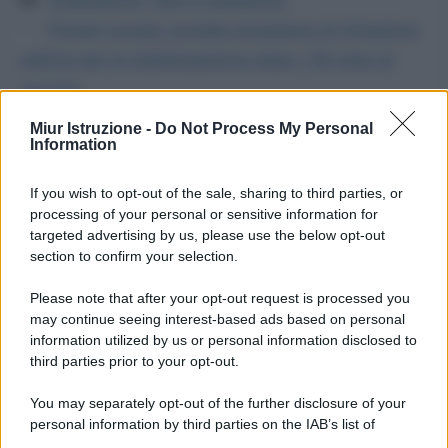
Precari scuola: avviata procedura di infrazione
dall’Ue per la stabilizzazione dopo i 36 mesi di
servizio
Precari scuola: doppio canale di reclutamento
Miur Istruzione -
Do Not Process My Personal
Information
per stabilizzare dopo 36 mesi
If you wish to opt-out of the sale, sharing to third parties, or
processing of your personal or sensitive information for
targeted advertising by us, please use the below opt-out
section to confirm your selection.
Please note that after your opt-out request is processed you
may continue seeing interest-based ads based on personal
information utilized by us or personal information disclosed to
third parties prior to your opt-out.
You may separately opt-out of the further disclosure of your
personal information by third parties on the IAB’s list of
downstream participants.