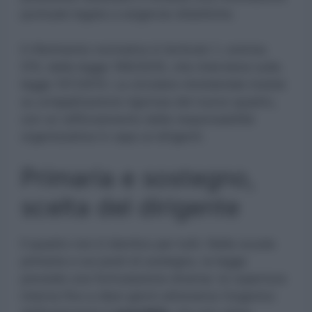
puntuale legata a esigenze didattiche.
Il riferimento normativo è l’articolo 1, comma
515, della legge 199/2025, che interviene sulla
legge 107/2015. La circolare ministeriale insiste
su un’applicazione rigorosa del nuovo quadro,
con un rafforzamento della responsabilità
organizzativa in capo ai dirigenti.
Primaria e sostegno,
scelta del dirigente
Il quadro non è identico per tutti. Nella scuola
primaria e sui posti di sostegno, la legge
prevede una formulazione diversa: la copertura
interna fino a dieci giorni attraverso l’organico