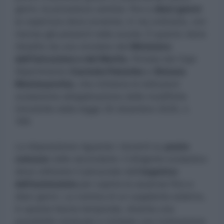
giorni, la procedura cambia: fino a
dieci giorni
la copertura deve avvenire, in via ordinaria, con
risorse già presenti nella scuola. È quanto viene
ribadito da una circolare del
Ministero
dell’Istruzione e del Merito
, firmata dai Capi
Dipartimento
Carmela Palumbo
e
Simona
Montesarchio
, che richiama le istituzioni
scolastiche all’applicazione delle modifiche
introdotte dalla legge 30 dicembre 2025, n.
199.
La disposizione riguarda i docenti su
posto
comune
nelle secondarie: il dirigente scolastico
deve utilizzare il personale dell’
organico
dell’autonomia
per coprire le assenze fino a
dieci giorni. La nomina di un supplente esterno,
in questa fascia temporale, diventa una
possibilità residuale e richiede una motivazione