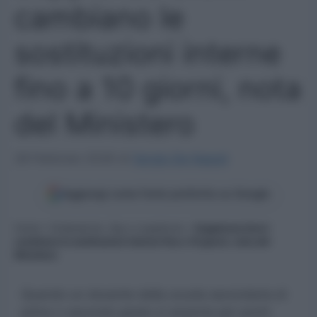
cambiano le
sostituzioni interne
fino a 10 giorni, nota
del Ministero
28 Febbraio 2026
di
Sergio De Napoli
Aggiungi come fonte preferita su Google
Home
»
Graduatorie, Gps e supplenze
»
Supplenze brevi:
cambiano le sostituzioni interne fino a 10 giorni, nota del
Ministero
Quando un docente della scuola secondaria di
primo o secondo grado si assenta per pochi