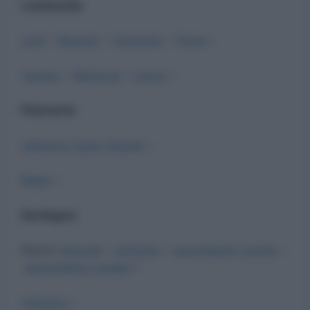
Lombardia
Lodi
–
Brescia
–
Cremona
–
Pavia
–
Varese
–
Mantova
–
Como
–
Piemonte
Verbano Cusio Ossola
–
Biella
–
Sardegna
Nuoro
infanzi
a –
primaria
–
secondaria I grado
–
secondaria II grado
–
Oristano
–