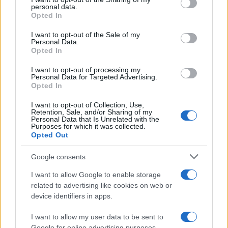
disclose it to other third parties.
personal data.
Opted In
Please note that this website/app uses one or more Google
services and may gather and store information including but
I want to opt-out of the Sale of my
Personal Data.
not limited to your visit or usage behaviour. You may click to
Opted In
grant or deny consent to Google and its third-party tags to
use your data for below specified purposes in below Google
I want to opt-out of processing my
consent section.
Personal Data for Targeted Advertising.
Opted In
I want to opt-out of Collection, Use,
Retention, Sale, and/or Sharing of my
Personal Data that Is Unrelated with the
Purposes for which it was collected.
Opted Out
Google consents
I want to allow Google to enable storage
related to advertising like cookies on web or
device identifiers in apps.
I want to allow my user data to be sent to
Google for online advertising purposes.