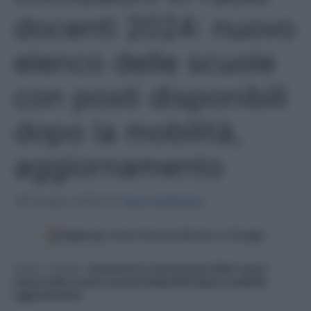
docenti 2024: nuovo
elenco delle scuole
con posti disponibili
dopo la mobilità,
aggiornamento
28 Giugno 2024
di
Ilaria Staffulani
Aggiungi come fonte preferita su Google
Home
»
Scuola
»
Immissioni in ruolo docenti 2024: nuovo
elenco delle scuole con posti disponibili dopo la mobilità,
aggiornamento