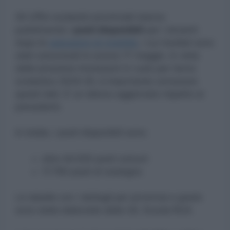
Gli Uffici scolastici provinciali stanno
pubblicando i
posti disponibili
per i docenti
dopo le
operazioni di mobilità
, i cui risultati sono
stati comunicati lo scorso 17 maggio. In vista
delle prossime immissioni in ruolo per l’anno
scolastico 2024-25, è importante conoscere
questi dati. E’ un elenco aggiornato rispetto ai
precedenti.
In totale, i posti disponibili sono:
oltre 44.000 posti comuni
17.760 posti di sostegno
Le tabelle con i dettagli per provincia e grado
sono state elaborate dalla UIL Scuola RUA.