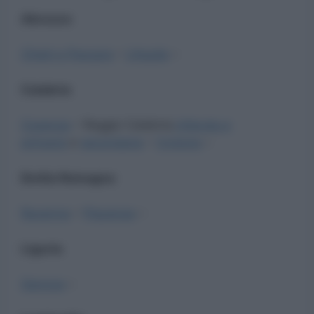
Abruzzo
Chieti e Pescara
–
L’Aquila
–
Calabria
Cosenza
– Reggio Calabria
infanzia e
primaria
e
secondaria
–
Crotone
–
Emilia Romagna
Ravenna
–
Piacenza
–
Liguria
Genova
–