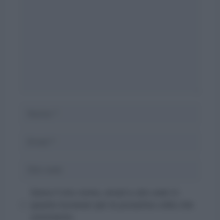
Nome
Email
Sito
web
Salva il mio nome, email e sito web in
questo browser per la prossima volta che
commento.