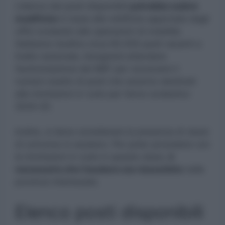
L’elenco dei posti disponibili
potrebbe subire
modifiche
in base alle rettifiche apportate dagli
uffici scolastici alle operazioni di mobilità.
Sebbene risultino circa 60.000 posti vacanti a
livello nazionale, bisognerà attendere
l’autorizzazione del MEF per conoscere il
numero esatto di posti che saranno destinati
alle immissioni in ruolo per l’anno scolastico
2024-25.
Inoltre, si deve considerare la presenza di classi
di concorso in esubero. Per poter procedere con
le immissioni in ruolo in queste classi,
è
necessario che l’esubero sia riassorbito
nelle
province interessate.
Elenco posti disponibili