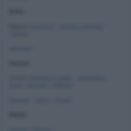
Sicilia
Ragusa
secondaria
–
primaria e infanzia
–
Trapani
–
Agrigento
–
Toscana
Livorno
secondaria II grado
–
secondaria I
grado
–
primaria
–
infanzia
–
Grosseto
–
Siena
–
Pistoia
–
Veneto
Venezia
–
Vicenza
–