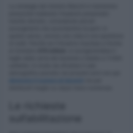
La strategia del ministro Bianchi è mantenere
pressochè inalterato l’impianto presentato
tramite decreto, concedendo piccoli
accorgimenti che accontentino le parti. In
questo senso, ancora una volta è una questione
di soldi. Perchè se il Governo riuscisse a fornire
al ministero
470 milioni
, si scongiurerebbe il
taglio della carta del docente e l’addio a 11.600
cattedre. In modo da sfruttare il calo
demografico previsto nei prossimi anni non per
diminuire il numero di docenti
ma per
distribuirli meglio su classi meno numerose.
Le richieste
sull’abilitazione