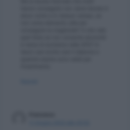
Ma la laurea triennale che molti
hanno conseguito non viene tenuta in
alcun conto e in nessun campo, se
non come elemento utile per
conseguire la magistrale? A che vale
quel titolo se non consente alcunché
in tema di iscrizione nelle GPS? In
taluni casi anche solo il diploma e
qualche esame sono validi per
l’inserimento.
Rispondi
Francesco
11 Giugno 2022 alle 20:52