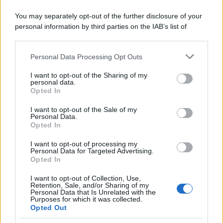
You may separately opt-out of the further disclosure of your
personal information by third parties on the IAB’s list of
downstream participants.
Personal Data Processing Opt Outs
This information may also be disclosed by us to third parties
on the IAB’s List of Downstream Participants that may further
I want to opt-out of the Sharing of my
disclose it to other third parties.
personal data.
Opted In
Please note that this website/app uses one or more Google
services and may gather and store information including but
I want to opt-out of the Sale of my
Personal Data.
not limited to your visit or usage behaviour. You may click to
Opted In
grant or deny consent to Google and its third-party tags to
use your data for below specified purposes in below Google
I want to opt-out of processing my
consent section.
Personal Data for Targeted Advertising.
Opted In
I want to opt-out of Collection, Use,
Retention, Sale, and/or Sharing of my
Personal Data that Is Unrelated with the
Purposes for which it was collected.
Opted Out