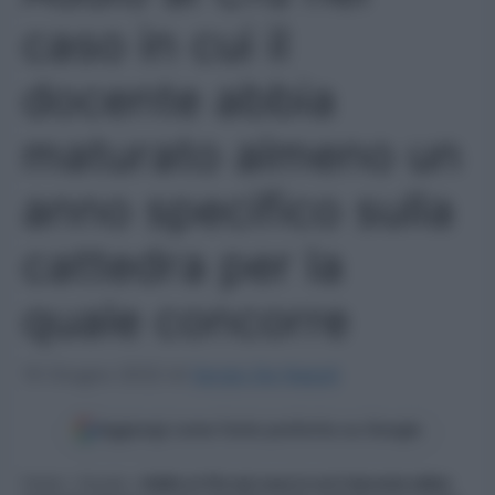
caso in cui il
docente abbia
maturato almeno un
anno specifico sulla
cattedra per la
quale concorre
10 Giugno 2022
di
Sergio De Napoli
Aggiungi come fonte preferita su Google
Home
»
Scuola
»
Addio ai Cfu nel caso in cui il docente abbia