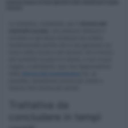
maturato almeno un anno specifico sulla cattedra per la quale
concorre
Le trattative, complicate, per il
rinnovo del
contratto scuola
, non possono distrarre il
ministero e gli stessi sindacati da un’altra
fondamentale partita che si sta giocando sul
futuro della scuola e dei docenti. Se il rinnovo
del contratto scuola è in ritardo, e non si può
negare, è altrettanto vero che l’approvazione
della
riforma del reclutamento
ha, se
possibile, tempistiche ancora più stretti e
impone ritmi ancora più serrati.
Trattativa da
concludere in tempi