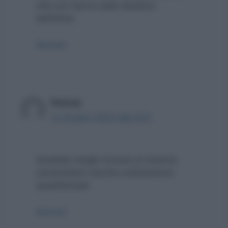
ché non hanno delle direttive
definitive.
Rispondi
Patrick
12 Giugno 2022 alle 8:51
Sarebbe meglio tornare al sistema
universitario vecchio ordinamento
quadriennale
Rispondi