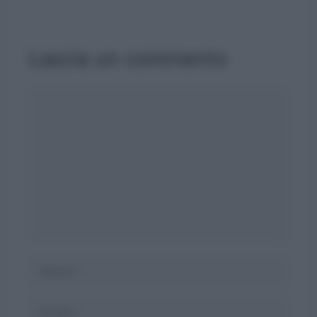
Lascia un commento
Commento
Nome
Email