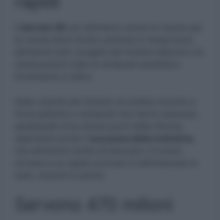
rapidi
Il
decreto 36
con all’interno anche le misure per
la scuola deve fornire certezze in tempi brevi,
altrimenti tutti i progetti del ministro Bianchi e la
rassicurazioni date ai sindacati sarebbero
fortemente in bilico.
Dalla volontà del ministro di andare incontro a
forze politiche e sindacati che hanno espresso
perplessità circa diversi punti della riforma,
dipenderà anche il
successo della trattativa
,
che altrimenti rischia di bloccarsi. E invece
arrivare a un rapido accordo è nell’interesse di
tutto, docenti in primis.
Servono 470 milioni