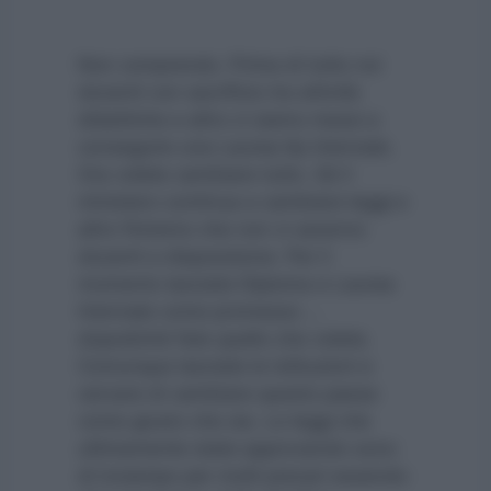
Non comprendo. Prima di tutto noi
docenti con sacrificio tra attività
didattiche e altro ci siamo messi a
conseguire una Laurea Itp triennale.
Ora volete cambiare tutto. Sé il
ministero continua a cambiare leggi e
altro finiremo che non ci saranno
docenti a disposizione. Per il
momento lasciate Diploma e Laurea
triennale come promesso …
dopodiché fate quello che volete.
Comunque lasciate le istituzioni e
cercare di cambiare questo paese
come giusto che sia. Le leggi che
ultimamente state approvando sono
di inciampo per molti precari essendo