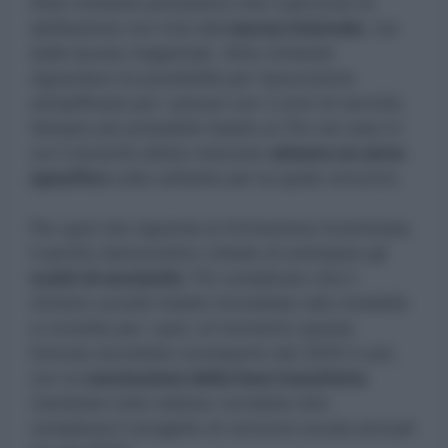
Altre richieste prevedono che il percorso di
abilitazione non inizi alla
laurea triennale
, ma
dalla laurea magistrale. Altre richieste
riguardano la possibilità per l’assunzione
semplificata per i precari con 3 anni di servizio.
Sempre più probabile l’addio ai Cfu nel caso in
cui il docente abbia maturato
almeno un anno
specifico
sulla cattedra per la quale concorre.
Per quel che riguarda la formazione incentivata,
il partito democratico chiede di anticipare gli
scatti di anzianità
. Più complicato che il
ministro accetti l’addio immediato alla modalità
a crocette per i quiz: al momento questa
formula dovrebbe scomparire dal 2025 in poi,
con la
conclusione della fase transitoria.
Cambiare tutto adesso vorrebbe dire
complicare il progetto di concorsi scuola annuali