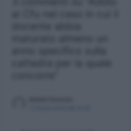
3 commenti su “Addio
ai Cfu nel caso in cui il
docente abbia
maturato almeno un
anno specifico sulla
cattedra per la quale
concorre”
Natalia Carrucciu
11 Giugno 2022 alle 10:39