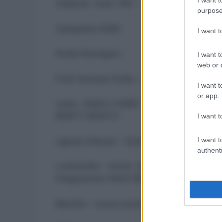
Calabria –Aule TAR –
purpose
Campania ADEE-
I want 
Emilia Romagna –
I want t
web or d
Friuli Venezia Giulia – integrazione 29 n
I want t
or app.
Lazio- ADAA e ADEE –Piano operativo –EEE
EEEET1 EEEET2–
I want t
I want t
Liguria infanzia – Sostegno primaria – pri
authenti
Lombardia – AAAA, ADAA, ADEE –rettific
integrazione AAAA EEEE –
Marche – nuovo avviso abbinamenti-