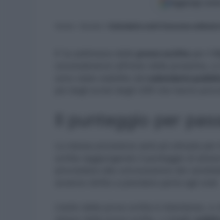
Aggiungi come
Home
»
Scuola
»
Calendario orali Concorso ordinario
E’ la settimana delle
prove scritte
per il
C
concluderanno all’inizio della prossima, a 
sono state stabilite dal
calendario pubbli
poi dagli avvisi degli USR che hanno prov
Il punteggio per pas
La stessa procedura sarà poi attuata per 
scritta raggiungendo il punteggio di alm
provvedere alla convocazione dei candidat
avranno diritto a prendere parte agli orali.
L’esito della prova scritta è istantaneo, 
stesso della prova scritta, o meglio
subit