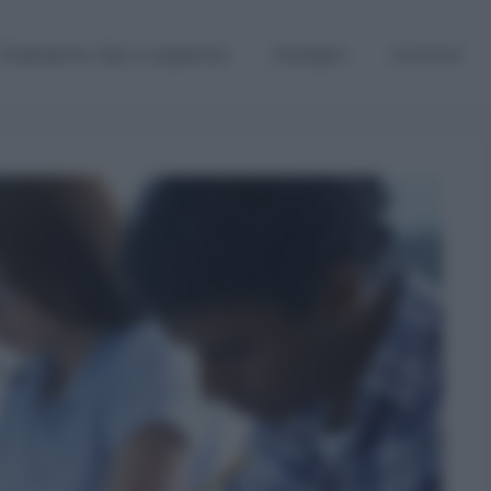
Graduatorie, Gps e supplenze
Sostegno
Concorsi