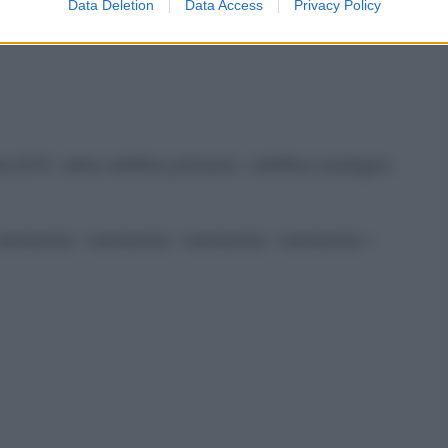
Data Deletion
Data Access
Privacy Policy
a 6/12 –altra rettifica primaria –rettifica sostegno
ariazione –variazione –variazione –variazione –