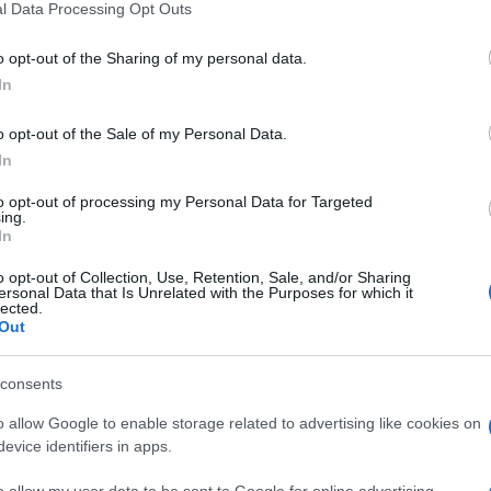
l Data Processing Opt Outs
nibili
including but not limited to your visit or usage behaviour. You may click 
 to Google and its third-party tags to use your data for below specifi
o opt-out of the Sharing of my personal data.
ogle consent section.
3 quando
In
a il ritorno dalle vacanze
o opt-out of the Sale of my Personal Data.
In
co
to opt-out of processing my Personal Data for Targeted
ing.
In
o opt-out of Collection, Use, Retention, Sale, and/or Sharing
mento in tempo reale
ersonal Data that Is Unrelated with the Purposes for which it
lected.
Out
consents
 ADAA-ADEE Turno 1– EEEE Turno 1–EEEE Turno 2–
o allow Google to enable storage related to advertising like cookies on
5 -rettifica EEEE scuola primaria avviso –
evice identifiers in apps.
o allow my user data to be sent to Google for online advertising