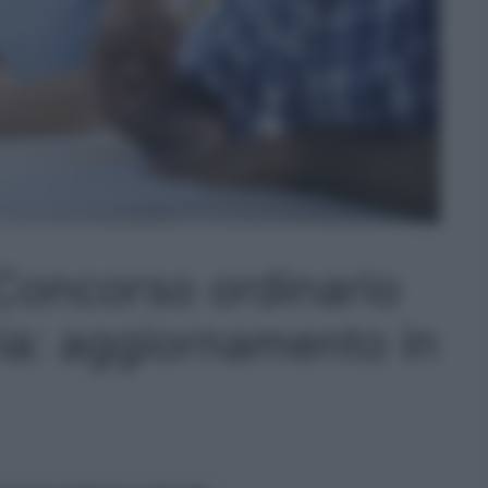
 Concorso ordinario
ria: aggiornamento in