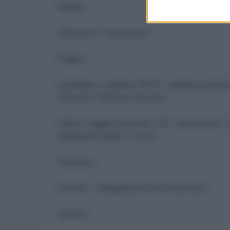
Molise –
Piemonte –Variazione –
Puglia –
Sardegna –rettifica 30/11 –rettifica primari
infanzia –rettifica infanzia –
Sicilia –aggiornamento 1/12 –variazione –v
variazione EEEE V turno –
Toscana –
Umbria – Integrazione 29 novembre –
Veneto –