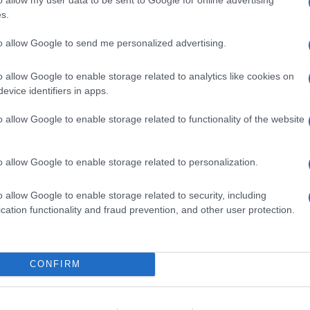
s.
to allow Google to send me personalized advertising.
o allow Google to enable storage related to analytics like cookies on
evice identifiers in apps.
ovembre –
o allow Google to enable storage related to functionality of the website
E –rettifica ADEE T1, ADEE T2, ADAA –rettifica
o allow Google to enable storage related to personalization.
o allow Google to enable storage related to security, including
maria – sostegno infanzia –
cation functionality and fraud prevention, and other user protection.
a AAAA–EEEE–rettifica AAAA EEEE–rettifiche –
CONFIRM