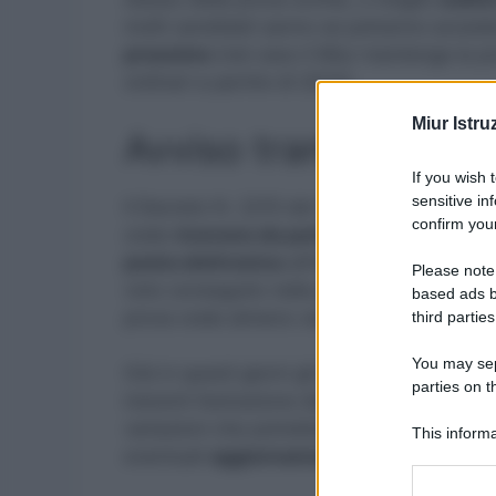
molti candidati sanno se potranno acceder
prossimo
(nel caso il Miur mantenga la p
ordinari a partire dl 2022).
Miur Istru
Avviso tramite email
If you wish 
sensitive in
Il Decreto N. 2215 del 18 novembre scorso
confirm your
orale
ricevono da parte del competente
posta elettronica
all’indirizzo indicato n
Please note
voto conseguito nella prova scritta, della 
based ads b
prova orale almeno venti giorni prima del
third parties
You may sepa
Già in questi giorni gli Uffici Scolastici Re
parties on t
inerenti l’estrazione della lettera. Ma si tr
variazioni che potrebbero avvenire all’ult
This informa
eventuali
aggiornamenti tramite i siti de
Participants
Please note