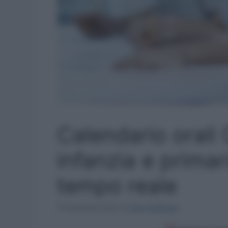
Calendario orali
infanzia e prima
tempo reale
15 Dicembre 2021
di
Ilaria Staffulani