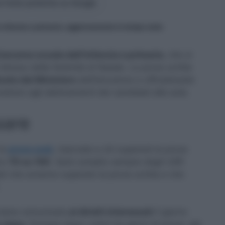
 fonte preferita su Google
 infanzia e primaria: aggiornamento in tempo reale
oncorso scuola dell’infanzia e primaria
, che si
ridosso delle festività di Natale. Le prove scritte
cato dal Ministero
dell’Istruzione e ufficializzate
veduto agli abbinamenti dei candidati alle aule.
sare
le
prove orali
, riservate a chi supererà la prova
eno
70 su 100
. Sarà compito sempre degli USR
i che avranno superato la prova scritta e che
e viene comunicato
ai diretti interessati
il giorno
o dopo
. Dunque dopo i primi tre giorni di prove, già