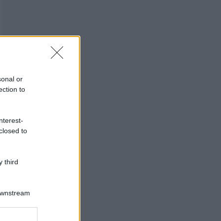
sonal or
ection to
nterest-
closed to
 third
Downstream
er and store