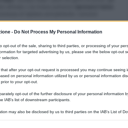
e all’orale o se invece potranno
riprovarci l’anno
romessa di ripetere annualmente i concorsi
zione -
Do Not Process My Personal Information
to opt-out of the sale, sharing to third parties, or processing of your per
formation for targeted advertising by us, please use the below opt-out s
, sancisce che ‘i candidati ammessi alla prova
 selection.
 USR comunicazione esclusivamente a mezzo di
ella domanda di partecipazione al concorso, del
 that after your opt-out request is processed you may continue seeing i
sede, della data e dell’ora di svolgimento della loro
ased on personal information utilized by us or personal information dis
lo svolgimento della medesima.’
 prior to your opt-out.
rately opt-out of the further disclosure of your personal information by
gionali
stanno iniziando a diramare gli avvisi
he IAB’s list of downstream participants.
atta di avvisi comunque suscettibili di possibili
imo momento. L’unica certezza è verificare
tion may also be disclosed by us to third parties on the IAB’s List of 
gli USR.
 that may further disclose it to other third parties.
 that this website/app uses one or more Google services and may gath