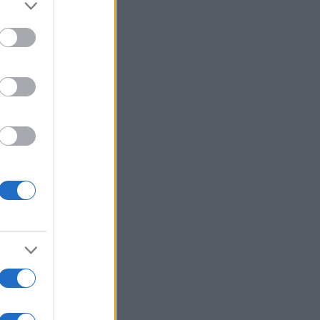
to grant or
ed purposes