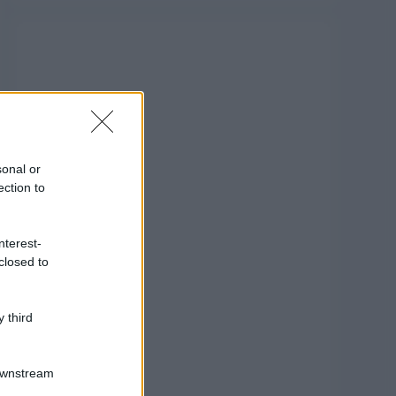
sonal or
ection to
nterest-
closed to
 third
Downstream