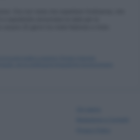
iosi. Ora non resta che aspettare l’ordinanza, che
 soprattutto annunciare le date per la
essere 20 giorni tra metà febbraio e inizio
 di scuole medie e superiori: firmato il decreto
nda, per le certificazioni linguistiche riconoscimento
Chi siamo
Redazione e Contatti
Privacy Policy