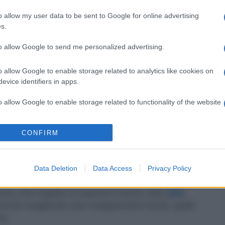
o più penalizzati con la cancellazione dalla
o allow my user data to be sent to Google for online advertising
per chi non esprime alcune scuole, alcuni comuni o
s.
to allow Google to send me personalized advertising.
ripescaggio
o allow Google to enable storage related to analytics like cookies on
evice identifiers in apps.
ulla base della posizione in graduatoria e del suo
o allow Google to enable storage related to functionality of the website
ne preferenze. Al contrario di ciò che avveniva
one da parte dell’algoritmo
sotto forma di
CONFIRM
o allow Google to enable storage related to personalization.
ti che scelgono un solo insegnamento o anche solo
o allow Google to enable storage related to security, including
vrebbero titolo a insegnare.
cation functionality and fraud prevention, and other user protection.
Data Deletion
Data Access
Privacy Policy
odo che migliaia di aspiranti inseriti nelle
GPS
enze scegliendo solo insegnamenti mirati, quelli
co.