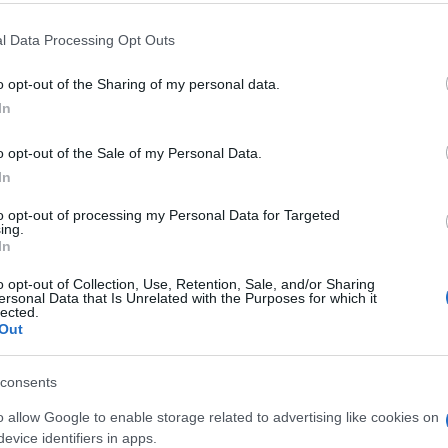
 fonte preferita su Google
 that this website/app uses one or more Google services and may gath
l Data Processing Opt Outs
ura: niente più esclusione per chi non indica tutte le scuole
including but not limited to your visit or usage behaviour. You may click 
 to Google and its third-party tags to use your data for below specifi
o opt-out of the Sharing of my personal data.
ogle consent section.
 per l’aggiornamento delle
GPS
2026
, ma
In
ortanti sarà la modifica del
funzionamento
o opt-out of the Sale of my Personal Data.
e agosto in poi in base alle scelte presentate dai
In
e max 150 preferenze in estate.
to opt-out of processing my Personal Data for Targeted
la graduatoria
ing.
In
o opt-out of Collection, Use, Retention, Sale, and/or Sharing
significativo per la scelta delle cattedre e delle
ersonal Data that Is Unrelated with the Purposes for which it
lected.
mine delle attività didattiche 2026-2027. Cosa
Out
iguardo quell’aspetto sempre contestato da
 hanno confermato essere inefficace accogliendo i
consents
stati penalizzati?
o allow Google to enable storage related to advertising like cookies on
evice identifiers in apps.
spirante non verrà più considerato rinunciatario. Il