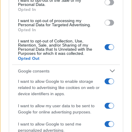
I want to opt-out of the Sale of my
Personal Data.
not limited to your visit or usage behaviour. You may click to
Opted In
grant or deny consent to Google and its third-party tags to
use your data for below specified purposes in below Google
I want to opt-out of processing my
consent section.
Personal Data for Targeted Advertising.
Opted In
I want to opt-out of Collection, Use,
Retention, Sale, and/or Sharing of my
Personal Data that Is Unrelated with the
Purposes for which it was collected.
Opted Out
Google consents
I want to allow Google to enable storage
related to advertising like cookies on web or
device identifiers in apps.
I want to allow my user data to be sent to
Google for online advertising purposes.
I want to allow Google to send me
personalized advertising.