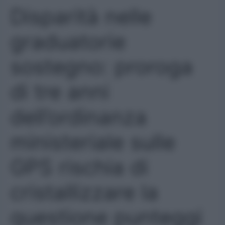
Disparità nelle
graduatorie
sostegno: proroga
di tre anni
dell’ordinanza
ministeriale sulle
GPS rischia di
cristallizzare la
questione punteggi