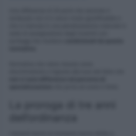
Una differenza di 24 punti che secondo il
sindacato non è in alcun modo giustificabile e
che si tramuta in una penalizzazione notevole in
sede di assegnazione degli incarichi con
punteggi che risultano
condizionati da questa
normativa.
Normativa che viene vissuta come
discriminatoria e ingiusta alla luce del fatto che
non ci sono differenze nel percorso di
specializzazione
che porta ad avere il titolo.
La proroga di tre anni
dell’ordinanza
I docenti teorici al momento hanno diritto a