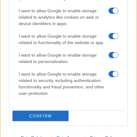
I want to allow Google to enable storage
related to analytics like cookies on web or
device identifiers in apps.
I want to allow Google to enable storage
related to functionality of the website or app.
I want to allow Google to enable storage
related to personalization.
Miur Istruzione
I want to allow Google to enable storage
Editore: Sergio De Napoli
related to security, including authentication
functionality and fraud prevention, and other
Via De Liguori, 17 - Bari
user protection.
P.IVA: 07032730728
Chi siamo
CONFIRM
Redazione e Contatti
Privacy Policy