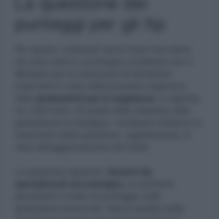
La questione dei
punteggi per gli Itp
Per questo i sindacati sanno bene che siamo
nei mesi caldi in cui bisogna accelerare con il
Ministero per la risoluzione di tematiche
importanti in vista della prossima riapertura
delle
graduatorie per le supplenze
. In agenda,
tra i tanti temi, c’è quello della disparità nelle
graduatorie di sostegno. I sindacati chiedono la
risoluzione della questione, urgentemente, in
vista dell’aggiornamento del 2026.
La questione riguarda i
docenti Itp
specializzati sul sostegno
, al momento
penalizzati a livello di punteggio nelle
graduatorie provinciali. Hanno parlato della