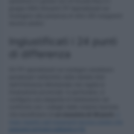
questione in queste ore Uil Scuola Rua e il
gruppo DISS (Docenti ITP Specializzati sul
Sostegno) alla presenza di oltre 250 insegnanti
tecnico-pratici.
Ingiustificati i 24 punti
di differenza
Gli ITP specializzati sul sostegno sarebbero
penalizzati nell’ambito della tabella titoli
dell’Ordinanza Ministeriale che regola le
Graduatorie provinciali. In particolare, si
configura una disparità di trattamento nel
confronto con i colleghi delle materie teoriche
che beneficiano di
un massimo di 36 punti
,
il
triplo rispetto agli insegnanti tecnico-pratici che
possono arrivare soltanto a 12.