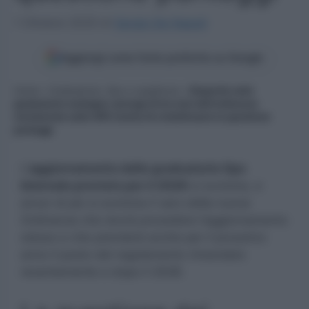
1 Ottobre 2025
di
Sergio De Napoli
Aggiungi come fonte preferita su Google
Home
»
Graduatorie, Gps e supplenze
»
Disparità nelle
graduatorie sostegno: proroga di tre anni dell’ordinanza
ministeriale sulle GPS rischia di cristallizzare la questione
punteggi
L’
aggiornamento delle graduatorie Gps
biennale previsto per il 2026
si avvicina, e
ancor di più si avvicina il varo della nuova
Ordinanza che dovrà procedere l’aggiornamento
stesso e che prenderà anche per il prossimo
anno il posto del regolamento rimandato
recentemente a dopo il 2028.