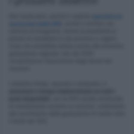
I prossimi obiettivi
Non basta però, perché è urgente
agevolare le
assunzioni dalle GPS
, anche in territori con
carenza di insegnanti, dando la possibilità ai
precari di candidarsi in più province e regioni.
Cosa che andrebbe estesa anche alle prossime
graduatorie regionali, che dal 2026
consentiranno l’assunzione degli idonei dei
concorsi.
L’obiettivo finale, secondo il sindacato, è
assumere a tempo indeterminato su tutti i
posti disponibili
, con le GPS canale strutturale
di reclutamento accanto ai concorsi, unitamente
allo scorrimento delle graduatorie di merito oltre
il limite del 30%.