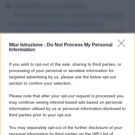
Categorie
Graduatorie, Gps e supplenze
Reclutamento docenti, assunzioni da Gps non
solo su sostegno per il precariato storico
I 24 cfu non hanno più valore con la fine della
fase transitoria, ma per ottenere una supplenza da
Miur Istruzione -
Do Not Process My Personal
Information
interpello non è necessario possederli
If you wish to opt-out of the sale, sharing to third parties, or
processing of your personal or sensitive information for
targeted advertising by us, please use the below opt-out
section to confirm your selection.
Please note that after your opt-out request is processed you
may continue seeing interest-based ads based on personal
information utilized by us or personal information disclosed to
third parties prior to your opt-out.
You may separately opt-out of the further disclosure of your
personal information by third parties on the IAB’s list of