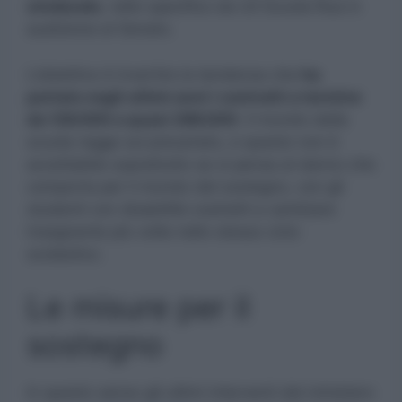
sindacale
, nello specifico da Uil Scuola Rua in
audizione al Senato.
L’obiettivo è invertire la tendenza che
ha
portato negli ultimi anni i contratti a termine
da 126.000 a quasi 286.000
. Il mondo della
scuola regge sul precariato, e questo non è
accettabile soprattutto se si pensa al danno che
comporta per il mondo del sostegno, con gli
studenti con disabilità costretti a cambiare
insegnante più volte nello stesso ciclo
scolastico.
Le misure per il
sostegno
In questo senso gli ultimi interventi del ministero