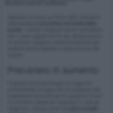
discussione svolta per il reclutamento
Qualcosa si muove sul fronte della risoluzione
della questione
precariato nel mondo della
scuola
, e anche i sindacati devono ammettere
che ci sono segnali forti di una volontà politica
di conferire maggiore continuità didattica agli
studenti dando stabilità e valore al lavoro dei
docenti.
Precariato in aumento
Il segnale arriva dal Disegno di Legge che
consentirebbe se approvato di assegnare alle
Graduatorie provinciali per le supplenze il ruolo
di strumento stabile per assumere in ruolo gli
insegnanti. Il plauso arriva da
tutto il mondo