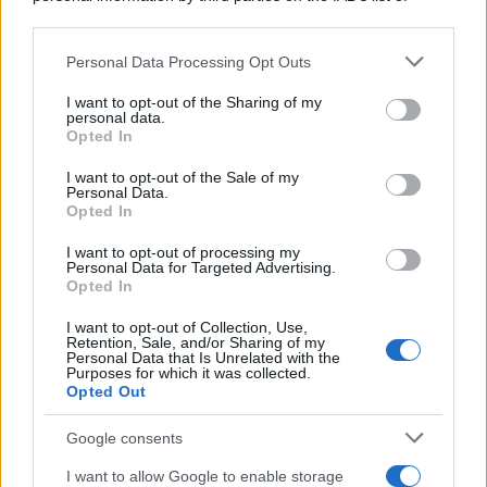
downstream participants.
Personal Data Processing Opt Outs
This information may also be disclosed by us to third parties
on the IAB’s List of Downstream Participants that may further
I want to opt-out of the Sharing of my
disclose it to other third parties.
personal data.
Opted In
Please note that this website/app uses one or more Google
services and may gather and store information including but
I want to opt-out of the Sale of my
Personal Data.
not limited to your visit or usage behaviour. You may click to
Opted In
grant or deny consent to Google and its third-party tags to
use your data for below specified purposes in below Google
I want to opt-out of processing my
consent section.
Personal Data for Targeted Advertising.
Opted In
I want to opt-out of Collection, Use,
Retention, Sale, and/or Sharing of my
Personal Data that Is Unrelated with the
Purposes for which it was collected.
Opted Out
Google consents
I want to allow Google to enable storage