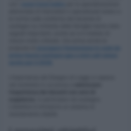
con i
nuovi Corsi Indire
per la specializzazione
abbreviata di triennalisti e specializzati estero e
la norma sulla conferma del docente di
sostegno su richiesta della famiglia hanno dato
segnali importanti, anche se si è trattato di
misure molto criticate. Ora arriva anche la
proposta di
prorogare l’immissione in ruolo da
prima fascia sostegno gps e mini call veloce
anche per il 2026.
L’importanza del Disegno di Legge si capisce
nel momento in cui prova a
valorizzare
l’esperienza dei docenti con anni di
supplenze
, in particolare nel sostegno.
L’obiettivo è introdurre un sistema di
reclutamento stabile.