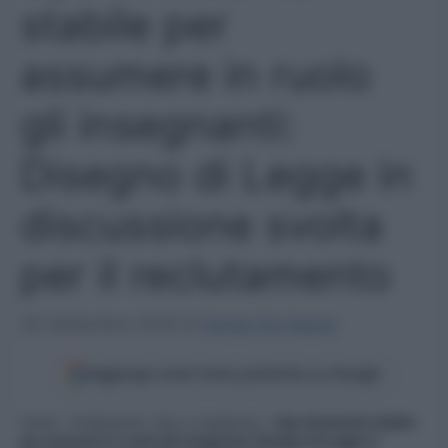
stabile per
assumere in ruolo
gli insegnanti:
Disegno di Legge in
discussione svolta
per il reclutamento
30 Settembre 2025
di
Sergio De Napoli
Aggiungi come fonte preferita su Google
Home
»
Graduatorie, Gps e supplenze
»
Gps strumento stabile
per assumere in ruolo gli insegnanti: Disegno di Legge in