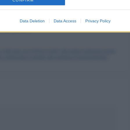
Marittima, Cecina, San Vincenzo, Sassetta,
CONFIRM
Data Deletion
Data Access
Privacy Policy
o, Montemurlo.
00 euro tra il 2019 e il 2027, altri settori otterranno di più
nco aggiornato in seguito alle richieste di pensionamento