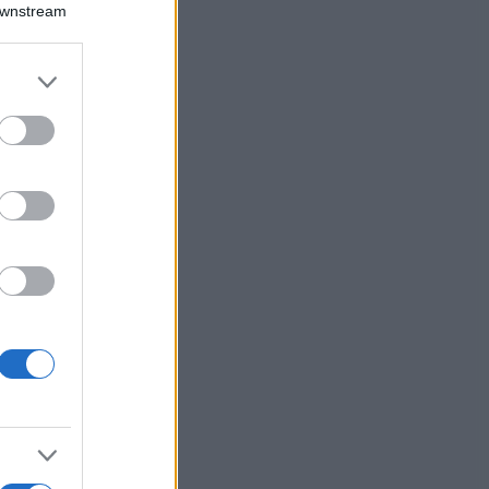
Downstream
er and store
to grant or
ed purposes