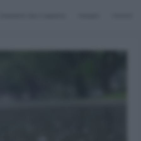
Graduatorie, Gps e supplenze
Sostegno
Concorsi