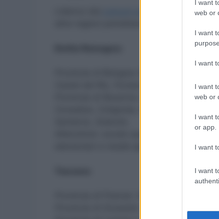
I want t
L’elenco dei
comuni con scuole chiuse
è i
web or d
altre regioni potrebbero adottare misure s
I want t
purpose
Emilia Romagna:
I want 
Provincia di Bologna: Bologna, Borgo Tos
Castel del Rio, Fontanelice, Imola, Pianoro
I want t
Provincia di Ravenna: Alfonsine, Bagnara
web or d
Conselice, Cotignola, Fusignano, Lugo, M
I want t
Santerno, Solarolo.
or app.
Attenzione: scuole superiori chiuse a Rave
elementari e medie aperte a Brisighella, 
I want t
Toscana:
I want t
authenti
Provincia di Firenze: Campi Bisenzio, Sign
Provincia di Grosseto: Gavorrano.