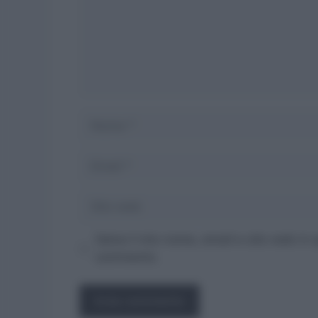
Nome
Email
Sito
web
Salva il mio nome, email e sito web in
commento.