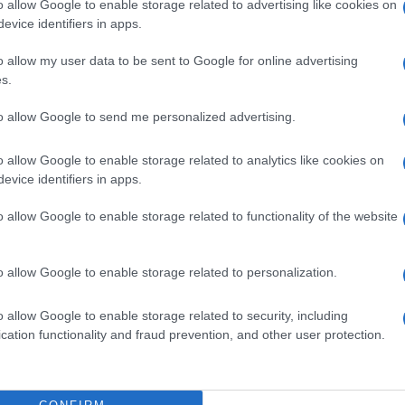
o allow Google to enable storage related to advertising like cookies on
n continuo aggiornamento. Le autorità locali di
evice identifiers in apps.
imili in base all’evoluzione del meteo.
o allow my user data to be sent to Google for online advertising
s.
to allow Google to send me personalized advertising.
signano, Casalfiumanese, Castel Bolognese,
.
o allow Google to enable storage related to analytics like cookies on
 di Romagna, Bagnacavallo, Casola Valsenio,
evice identifiers in apps.
assa Lombarda, Riolo Terme, Sant’Agata sul
o allow Google to enable storage related to functionality of the website
nna, Faenza e Cervia. Nidi, scuole dell’infanzia,
Cervia, Ravenna, Faenza e Russi.
o allow Google to enable storage related to personalization.
o allow Google to enable storage related to security, including
cation functionality and fraud prevention, and other user protection.
a, Scandicci.