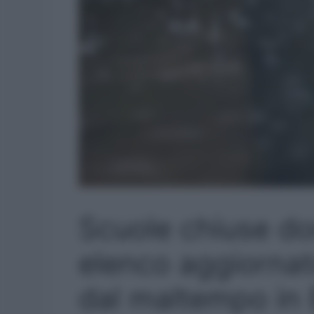
Scuole chiuse d
elenco aggiornat
dal maltempo in