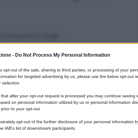
 fonte preferita su Google
nco aggiornato dei comuni colpiti dal maltempo in Emilia
zione -
Do Not Process My Personal Information
to opt-out of the sale, sharing to third parties, or processing of your per
 di maltempo
che ha già spinto numerosi sindaci a
formation for targeted advertising by us, please use the below opt-out s
rdì 14 marzo.
L’Emilia Romagna e la Toscana
 selection.
ossa e arancione rispettivamente, ma l’emergenza
 that after your opt-out request is processed you may continue seeing i
ese.
ased on personal information utilized by us or personal information dis
 prior to your opt-out.
scana in prima linea
rately opt-out of the further disclosure of your personal information by
he IAB’s list of downstream participants.
 dalla Protezione Civile ha indotto i sindaci a