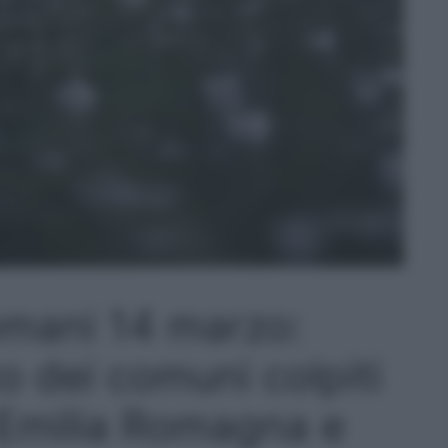
omani 14 marzo:
o dei comuni colpiti
 Emilia Romagna e