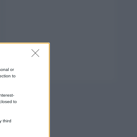
sonal or
ection to
nterest-
closed to
 third