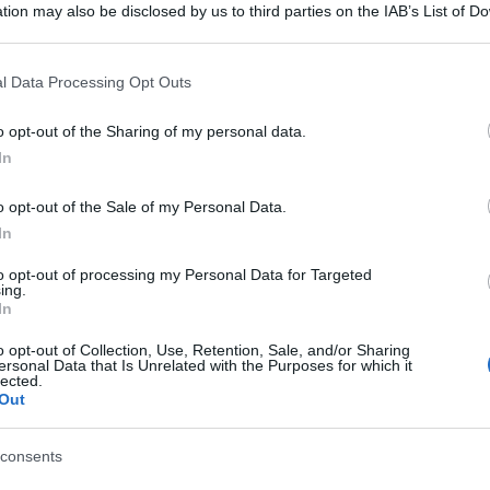
 in numerosi comuni, tra cui Bologna, Imola e
tion may also be disclosed by us to third parties on the IAB’s List of 
da il rischio di piene dei fiumi e frane.
 that may further disclose it to other third parties.
 that this website/app uses one or more Google services and may gath
l Data Processing Opt Outs
r temporali, si prepara a misure simili. Diversi
including but not limited to your visit or usage behaviour. You may click 
nno già annunciato la chiusura delle scuole.
 to Google and its third-party tags to use your data for below specifi
o opt-out of the Sharing of my personal data.
ogle consent section.
In
ccupante
o opt-out of the Sale of my Personal Data.
In
 piogge e temporali, localmente intensi,
 Toscana, ma anche il Nord Est, con particolare
to opt-out of processing my Personal Data for Targeted
ing.
a Marche, Lazio, Campania settentrionale, zone
In
he un rinforzo della ventilazione in Emilia
o opt-out of Collection, Use, Retention, Sale, and/or Sharing
ersonal Data that Is Unrelated with the Purposes for which it
lected.
e chiuse: un
Out
ante
consents