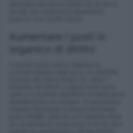
abbreviato riservato ai docenti con tre anni di
servizio, che consentirà di specializzare
qualcosa come 40mila docenti.
Aumentare i posti in
organico di diritto
Il ministero punta infatti a migliorare la
continuità didattica degli alunni con disabilità,
provando allo stesso tempo a far calare il
precariato nel settore. In questo senso punta
subito a un aumento dell’offerta formativa per la
specializzazione nel sostegno. Si concretizzerà
mediante l’attivazione di percorsi straordinari
presso l’INDIRE, validi fino al 31 dicembre 2025,
che consentiranno l’acquisizione di 30 cfu utili a
ottenere la spazializzazione. Gli specializzati,