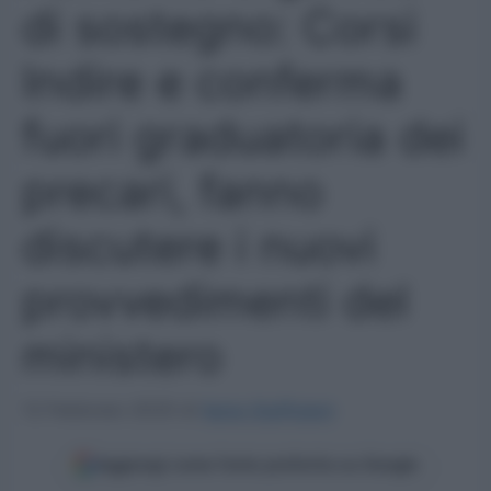
di sostegno: Corsi
Indire e conferma
fuori graduatoria dei
precari, fanno
discutere i nuovi
provvedimenti del
ministero
12 Febbraio 2025
di
Ilaria Staffulani
Aggiungi come fonte preferita su Google