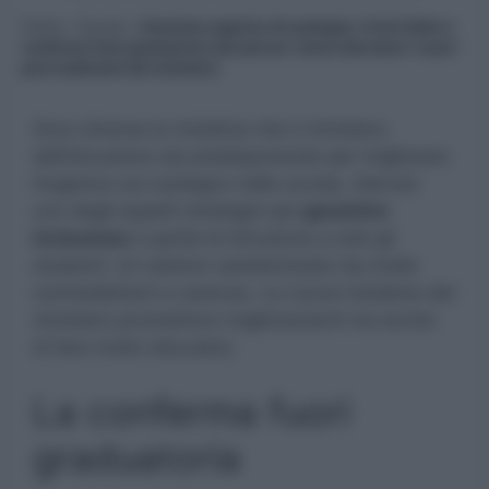
Home
»
Scuola
»
Aumento organico di sostegno: Corsi Indire e
conferma fuori graduatoria dei precari, fanno discutere i nuovi
provvedimenti del ministero
Sono diverse le iniziative che il ministero
dell’istruzione sta predisponendo per migliorare
l’organico sul sostegno nella scuola, ritenuto
uno degli aspetti strategici per
garantire
inclusione
e parità di istruzione a tutti gli
studenti. Un settore caratterizzato da molte
contraddizioni e carenze. Le nuove iniziative del
ministero promettono miglioramenti ma anche
di fare molto discutere.
La conferma fuori
graduatoria