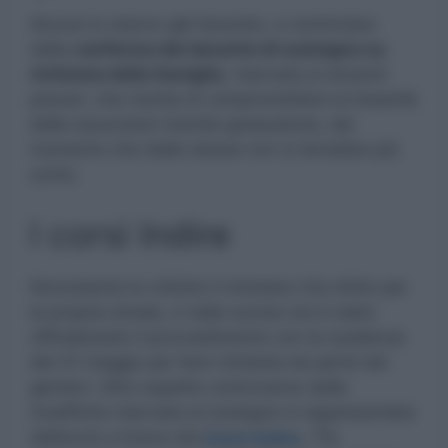
Alcune lo stanno già facendo, a cominciare
dalla
conferma del docente di sostegno su
richiesta della famiglia
, riservata ai docenti
precari, che rischia di compromettere la linearità
delle assunzioni tramite graduatoria, dal
momento che delle stesse non si terrebbe più
conto.
I corsi Indire
Nonostante le critiche il ministero tira dritto per
la propria strada, e nelle scorse ore è stato
ufficializzato il provvedimento con la scadenza
del 31 maggio per fare richiesta da parte dei
genitori. Altro aspetto controverso delle
modifiche riservate al sostegno è rappresentata
dall’avvio a breve dei
Corsi Indire
, Tfa