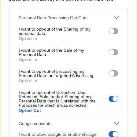
downstream participants.
Personal Data Processing Opt Outs
This information may also be disclosed by us to third parties
on the IAB’s List of Downstream Participants that may further
I want to opt-out of the Sharing of my
disclose it to other third parties.
personal data.
Opted In
Please note that this website/app uses one or more Google
services and may gather and store information including but
I want to opt-out of the Sale of my
Personal Data.
not limited to your visit or usage behaviour. You may click to
Opted In
grant or deny consent to Google and its third-party tags to
use your data for below specified purposes in below Google
I want to opt-out of processing my
consent section.
Personal Data for Targeted Advertising.
Opted In
I want to opt-out of Collection, Use,
Retention, Sale, and/or Sharing of my
Personal Data that Is Unrelated with the
Purposes for which it was collected.
Opted Out
Google consents
I want to allow Google to enable storage