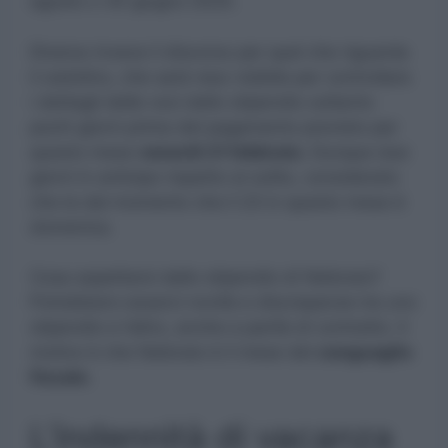
agosto o 30 giugno 2025.
Diverso invece il discorso per quel che riguarda
il cedolino, che sarà reso visibile per controllare
i dettagli delle voci dello stipendio soltanto
pochi giorni prima del pagamento previsto per
questo mese
venerdì 21 febbraio.
Dunque due
giorni in anticipo rispetto al solito, considerato
che la dal momento che il 23 in questo mese è
domenica.
Cosa aspettarsi dallo stipendio di febbraio?
Potrebbero esserci novità e discrepanze tra uno
stipendio e l’altro, anche a parità di contratto. Il
motivo è che febbraio è il mese del
conguaglio
fiscale.
L’indennità di vacanza