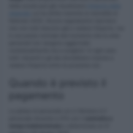
della scuola può già visualizzare
l’importo dello
stipendio
cui ha diritto inerente la mensilità di
febbraio 2025. Alcune segnalazioni riportano
che non tutti riescono già a vedere l’importo, ma
è una prassi normale dal momento che le aree
personali non vengono aggiornate
contestualmente ma a scaglioni. In ogni caso
tutti i docenti e gli ata dovrebbero riuscire a
vedere l’importo entro le prossime ore.
Quando è previsto il
pagamento
La platea di personale cui ci riferiamo è il
personale docente e ATA con il
contratto a
tempo indeterminato
o determinato al 31