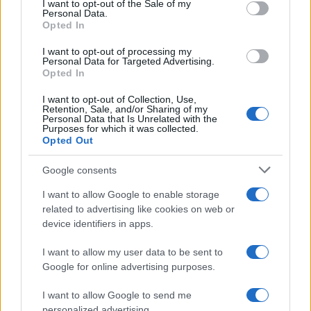
I want to opt-out of the Sale of my
Personal Data.
not limited to your visit or usage behaviour. You may click to
Opted In
grant or deny consent to Google and its third-party tags to
use your data for below specified purposes in below Google
I want to opt-out of processing my
consent section.
Personal Data for Targeted Advertising.
Opted In
I want to opt-out of Collection, Use,
Retention, Sale, and/or Sharing of my
Personal Data that Is Unrelated with the
Purposes for which it was collected.
Opted Out
Google consents
I want to allow Google to enable storage
related to advertising like cookies on web or
device identifiers in apps.
I want to allow my user data to be sent to
Google for online advertising purposes.
I want to allow Google to send me
personalized advertising.