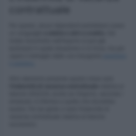
contrattuale
Per questo, alcuni dipendenti potrebbero avere
un conguaglio
a debito e altri a credito.
Dal
totale riscontrato nell’importo si può già
ipotizzare in quale situazione ci si trova, ma per
capire il dettaglio delle voci bisognerà
aspettare
il cedolino.
Altro elemento presente questo mese sarà
l’indennità di vacanza contrattuale
relativa al
biennio 2022/24, anche se l’importo, secondo i
sindacati, è inferiore a quello che dovrebbe
essere. Poi da aprile ci sarà l’indennità di
vacanza contrattuale relativa al biennio
successivo.