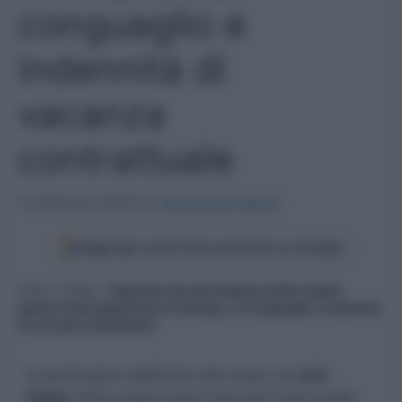
conguaglio e
indennità di
vacanza
contrattuale
4 Febbraio 2025
di
Sergio De Napoli
Aggiungi come fonte preferita su Google
Home
»
Noipa
»
Stipendio docenti febbraio 2025 visibile:
questo mese pagamento in anticipo, c’è conguaglio e indennità
di vacanza contrattuale
A pochi giorni dall’inizio del mese, sul
sito
Noipa
nella propria area riservata il personale