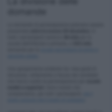
La divisione delle
domande
Le domande di partecipazione potevano essere
presentate
entro lo scorso 30 dicembre.
In
tutto i partecipanti saranno
36 mila
per la
scuola dell’infanzia e primaria, e
202 mila
domande per la
scuola secondaria di primo e
secondo grado.
Una sproporzione evidente tra i due gradi di
istruzione, nettamente a favore dei candidati
che hanno scelto la partecipazione per
scuole
medie e superiori.
Sono numeri che
comprendono, per tutti i partecipanti,
sia il
posto comune che il posto di sostegno
.