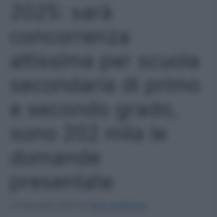
2025: sarà
concorrenza
altissima per scuola
secondaria di primo
e secondo grado,
sono 202 mila le
domande
presentate
23 Gennaio 2025
di
Ilaria Staffulani