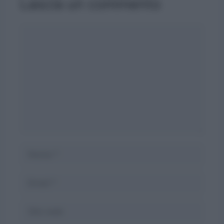
Lascia un commento
Commento
Nome
Email
Sito
web