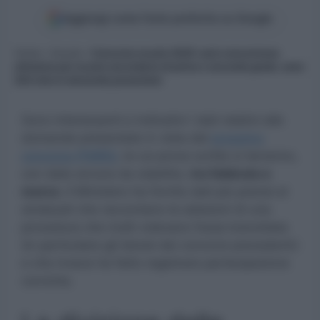
Aggiungi come fonte preferita su Google
Home
»
Scuola
»
Concorso scuola 2025: sarà concorrenza
altissima per scuola secondaria di primo e secondo grado, sono
202 mila le domande presentate
Sono interessanti e indicativi i dati relativi alle
domande presentate in vista del
prossimo
concorso PNRR2
, le cui prove scritte si terranno,
con date ancora da stabilire,
tra febbraio e
marzo.
Il Ministero ha fornito dati più precisi ai
sindacati che raccontano le adesioni di una
procedura che molti volevano fosse boicottata
(in particolare gli idonei dei concorsi precedenti)
e che invece ha fatto registrare partecipazione
convinta.