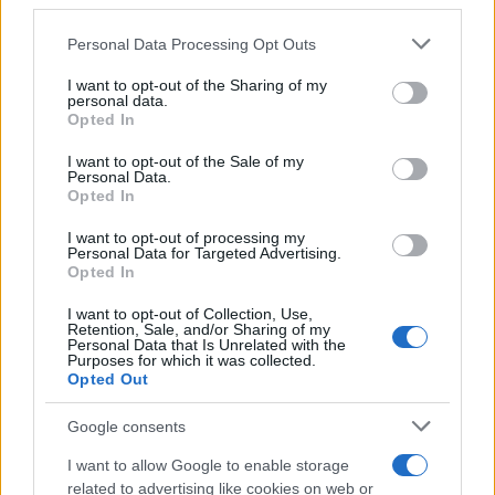
downstream participants.
Personal Data Processing Opt Outs
This information may also be disclosed by us to third parties
on the IAB’s List of Downstream Participants that may further
I want to opt-out of the Sharing of my
disclose it to other third parties.
personal data.
Opted In
Please note that this website/app uses one or more Google
services and may gather and store information including but
I want to opt-out of the Sale of my
Personal Data.
not limited to your visit or usage behaviour. You may click to
Opted In
grant or deny consent to Google and its third-party tags to
use your data for below specified purposes in below Google
I want to opt-out of processing my
consent section.
Personal Data for Targeted Advertising.
Opted In
I want to opt-out of Collection, Use,
Retention, Sale, and/or Sharing of my
Personal Data that Is Unrelated with the
Purposes for which it was collected.
Opted Out
Google consents
I want to allow Google to enable storage
related to advertising like cookies on web or