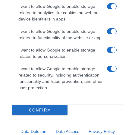
I want to allow Google to enable storage
related to analytics like cookies on web or
device identifiers in apps.
I want to allow Google to enable storage
related to functionality of the website or app.
I want to allow Google to enable storage
related to personalization.
Miur Istruzione
I want to allow Google to enable storage
Editore: Sergio De Napoli
related to security, including authentication
functionality and fraud prevention, and other
Via De Liguori, 17 - Bari
user protection.
P.IVA: 07032730728
Chi siamo
CONFIRM
Redazione e Contatti
Privacy Policy
Data Deletion
Data Access
Privacy Policy