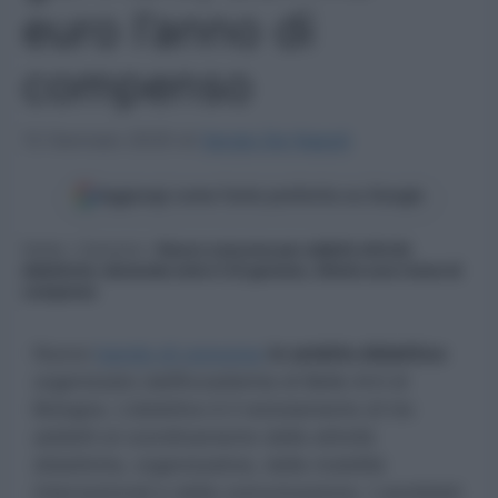
euro l’anno di
compenso
12 Gennaio 2025
di
Sergio De Napoli
Aggiungi come fonte preferita su Google
Home
»
Concorsi
»
Nuovo concorso per addetti attività
didattiche: domande entro il 23 gennaio, 25mila euro l’anno di
compenso
Nuovo
bando di concorso
in ambito didattico
organizzato dall’Accademia di Belle Arti di
Bologna. L’obiettivo è il reclutamento di tre
addetti al coordinamento delle attività
didattiche, organizzative, delle mobilità
internazionali e della comunicazione. I candidati