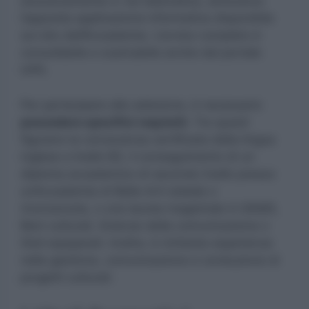
esclusivamente in via telematica, attraverso
l’apposita applicazione informatica disponibile
sul sito dell’Accademia. L’avviso completo è
consultabile e scaricabile anche dal portale
inPA.
Per partecipare alla selezione, è necessario
possedere specifici requisiti.
Tra questi
figurano la conoscenza certificata della lingua
inglese a livello B2, il conseguimento di un
diploma accademico di secondo livello presso
un’Accademia di Belle Arti statale o
riconosciuta, o una laurea magistrale in DAMS,
Beni culturali, Scienze della comunicazione o
titoli equiparati. Inoltre, è richiesta esperienza
nella gestione, comunicazione e conduzione di
progetti culturali.