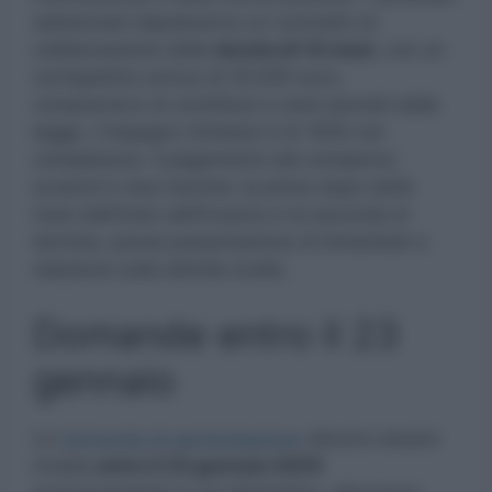
selezionati stipuleranno un contratto di
collaborazione della
durata di 14 mesi
, con un
corrispettivo annuo di 25.000 euro,
comprensivo di contributi e oneri previsti dalla
legge. L’impegno richiesto è di 1000 ore
complessive. Il pagamento del compenso
avverrà in due tranche: la prima dopo sette
mesi dall’inizio dell’incarico e la seconda al
termine, previa presentazione di timesheet e
relazione sulle attività svolte.
Domande entro il 23
gennaio
Le
domande di partecipazione
devono essere
inviate
entro il 23 gennaio 2025