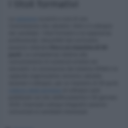
I titoli formativi
La
selezione
avverrà a cura di una
Commissione che valuterà i titoli e il colloquio
dei candidati. I titoli formativi e le esperienze
professionali, desumibili dal curriculum,
possono ottenere
fino a un massimo di 20
punti.
Le competenze relative alla
comunicazione di contenuti artistici ed
educativi, la conoscenza del sistema AFAM e le
capacità organizzative verranno valutate
durante il colloquio, per un massimo di 30 punti.
L’elenco degli ammessi
al colloquio sarà
pubblicato sul sito dell’Accademia il 29 gennaio
2025. Eventuali colloqui integrativi saranno
comunicati ai candidati interessati.