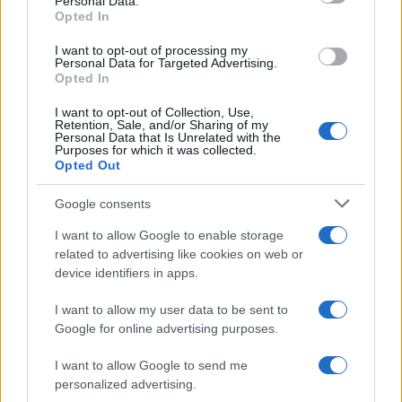
Personal Data.
not limited to your visit or usage behaviour. You may click to
Opted In
grant or deny consent to Google and its third-party tags to
use your data for below specified purposes in below Google
I want to opt-out of processing my
consent section.
Personal Data for Targeted Advertising.
Opted In
I want to opt-out of Collection, Use,
Retention, Sale, and/or Sharing of my
Personal Data that Is Unrelated with the
Purposes for which it was collected.
Opted Out
Google consents
I want to allow Google to enable storage
related to advertising like cookies on web or
device identifiers in apps.
I want to allow my user data to be sent to
Google for online advertising purposes.
I want to allow Google to send me
personalized advertising.