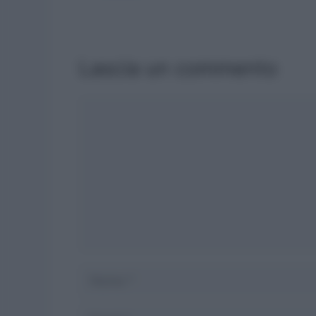
Lascia un commento
Commento
Nome
Email