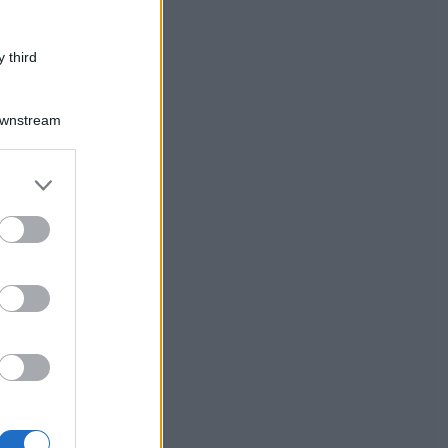
 third
Downstream
er and store
to grant or
ed purposes