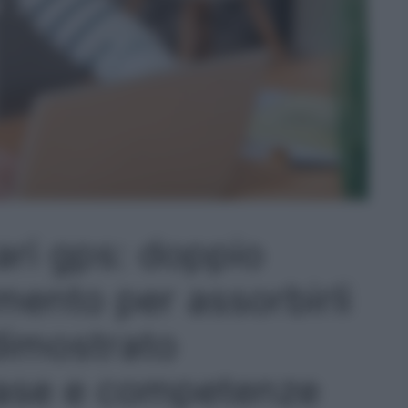
ri gps: doppio
mento per assorbirli
dimostrato
ase e competenze