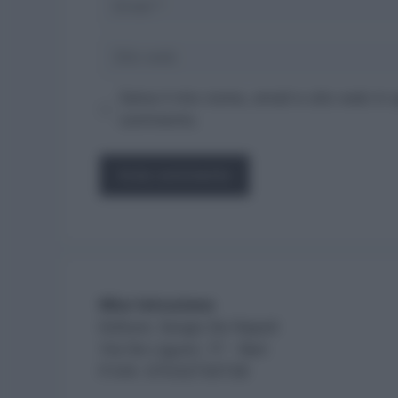
Sito
web
Salva il mio nome, email e sito web in
commento.
Miur Istruzione
Editore: Sergio De Napoli
Via De Liguori, 17 - Bari
P.IVA: 07032730728