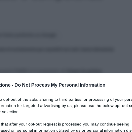
 fonte preferita su Google
le di reclutamento per assorbirli nei ruoli, hanno dimostrato
docenti PNRR è il momento di
tirare le prime
o la partecipazione quasi integrale dei partecipanti
zione -
Do Not Process My Personal Information
mossi.
to opt-out of the sale, sharing to third parties, or processing of your per
000 nuovi insegnanti per la scuola secondaria.
formation for targeted advertising by us, please use the below opt-out s
oni riguardo all’alta percentuale di ammessi
 selection.
sata sui risultati delle sessioni precedenti. La
infanzia e primaria, con oltre l’80% dei
 that after your opt-out request is processed you may continue seeing i
critta, nonostante una forte disparità regionale
ased on personal information utilized by us or personal information dis