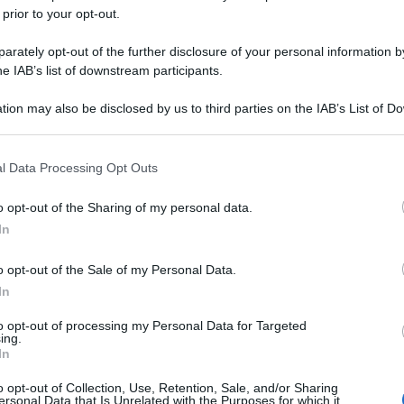
 prior to your opt-out.
dati.
rately opt-out of the further disclosure of your personal information by
he IAB’s list of downstream participants.
tion may also be disclosed by us to third parties on the IAB’s List of 
iamati ora ad affrontare la fase degli orali.
 that may further disclose it to other third parties.
la metà di aprile.
 that this website/app uses one or more Google services and may gath
l Data Processing Opt Outs
including but not limited to your visit or usage behaviour. You may click 
sessioni, sono stati ammessi
113.543 candidati
su
 to Google and its third-party tags to use your data for below specifi
o opt-out of the Sharing of my personal data.
izialmente banditi, successivamente aumentati a
ogle consent section.
In
 e primaria, concludendo le prove scritte la scorsa
iva 44.615 candidati su 55.676, con 15.340 posti
o opt-out of the Sale of my Personal Data.
In
reclutamento
to opt-out of processing my Personal Data for Targeted
ing.
In
 che i docenti hanno delle
conoscenze di base
o opt-out of Collection, Use, Retention, Sale, and/or Sharing
to con
competenze adeguate
. Poiché in alto
ersonal Data that Is Unrelated with the Purposes for which it