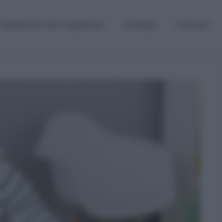
Graduatorie, Gps e supplenze
Sostegno
Concorsi