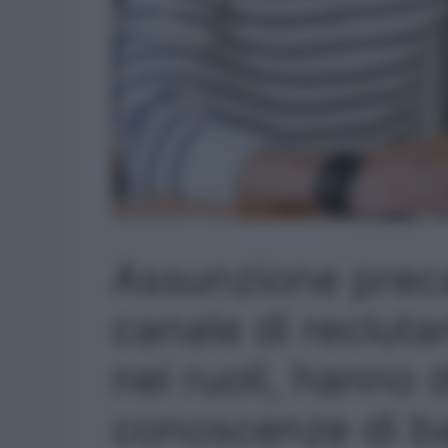
Assunzione preca
canale di recluta
nei ruoli, hanno 
conoscenze di b