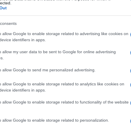
lected.
lle graduatorie Gps viene da chiedersi perché
Out
ando
si poteva benissimo introdurre il
doppio
uoli attraverso le
Graduatorie provinciali per le
consents
a italiana è una rigidità inopportuna e ingiusta,
o allow Google to enable storage related to advertising like cookies on
ero di precari, uno ogni quattro docenti, e che
evice identifiers in apps.
ttica che tutti dicono di volere cancellare. Solo
 arriverà mai a debellare la supplentite nelle
o allow my user data to be sent to Google for online advertising
s.
to allow Google to send me personalized advertising.
0 euro mensili e 200 euro di arretrati, dovevano essere
o allow Google to enable storage related to analytics like cookies on
evice identifiers in apps.
e ai precari nel cedolino di marzo: possibile recuperare
o allow Google to enable storage related to functionality of the website
o allow Google to enable storage related to personalization.