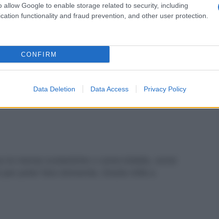
nzione precari gps:
o allow Google to enable storage related to security, including
cation functionality and fraud prevention, and other user protection.
lutamento per assorbirli
ostrato conoscenze di
CONFIRM
adeguate”
Data Deletion
Data Access
Privacy Policy
so le mense scolastiche o come bidella, vorrei
per poter fare domanda. Grazie mille a