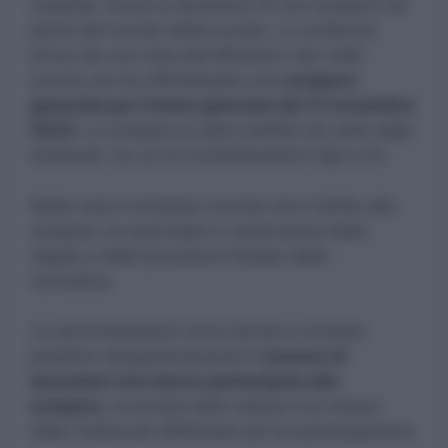
natalizie, arriva la decisione di uno sciopero da
parte del mondo della scuola. La conferma
arriva da una nota del Ministero che nelle
scorse ore ha ufficializzato uno
sciopero
generale per l’intera giornata del 17 novembre
2023.
Lo sciopero è stato indetto da varie sigle
sindacali, tra cui le Confederazioni Cgil e Uil.
Nella nota il ministero ricorda che il diritto allo
sciopero va esercitato in osservanza delle
regole e delle procedure fissate dalla
normativa.
Le amministrazioni sono tenute a rendere
pubblico tempestivamente il
numero di
lavoratori che hanno partecipato allo
sciopero
, la durata dello stesso e la misura
delle trattenute effettuate per la partecipazione.