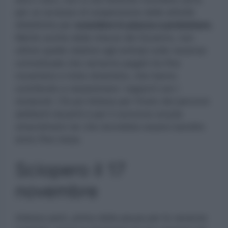
per un eccesso di sospensione delle attività
didattiche per
scendere in piazza a protestare.
Merito anche delle misure del Governo, non
ultime quelle relative agli anticipi sulla vacanza
contrattuale che verranno pagati tra fine
novembre e inizio dicembre, che hanno
contribuito a rasserenare i rapporti con i
sindacati. C’è poi l’attesa per l’inizio dei percorsi
abilitanti docenti e per il concorso scuola
straordinario ter che dovrebbe essere bandito
entro fine mese.
Sciopero il 17
novembre
Adesso però, prima della pausa per le vacanze