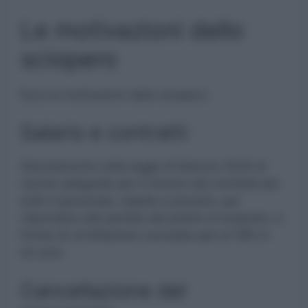
Le motivazioni dello
sciopero
Ecco le motivazioni dello sciopero:
Salario e contratti
Stanziamento nella legge di bilancio 2024 di
risorse adeguate per il rinnovo dei contratti per
tutto il personale, stabile e precario, per
rispondere alla perdita del potere di acquisto, a
fronte di un’inflazione cumulata pari al 18% in
tre anni.
Cancellazione del