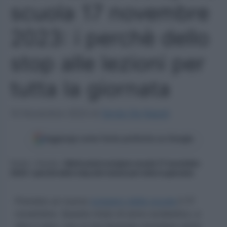
scuola 17 novembre
2023: i perchè dello
stop alle lezioni per
tutta la giornata
10 Novembre 2023
di
Sergio De Napoli
Aggiungi come fonte preferita su Google
Home
»
Scuola
»
Motivazioni sciopero scuola 17 novembre
2023: i perchè dello stop alle lezioni per tutta la giornata
Previsto un nuovo
sciopero della scuola
il 17
novembre. Questo inizio di anno scolastico, a
dire il vero, non si sta facendo ricordare certo