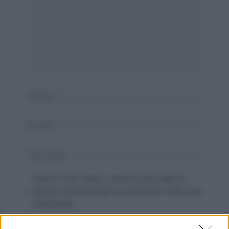
Nome
Email
Sito
web
Salva il mio nome, email e sito web in
questo browser per la prossima volta che
commento.