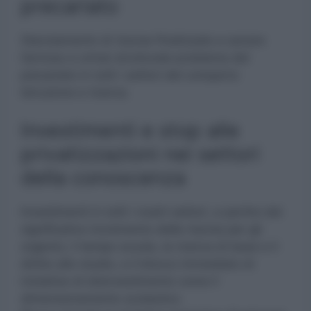
precariato
Stanziamento di risorse finalizzate a sanare
l’annoso e ormai strutturale problema del
precariato in tutti i settori del comparto
Istruzione e ricerca.
Investimenti e stop alle
privatizzazioni nei settori
della conoscenza
Investimenti in tutti i nostri settori, a partire dal
significativo incremento delle risorse per gli
organici, il tempo scuola, la ricerca di base e il
diritto allo studio, e il blocco immediato di
iniziative di disinvestimento come il
dimensionamento scolastico.