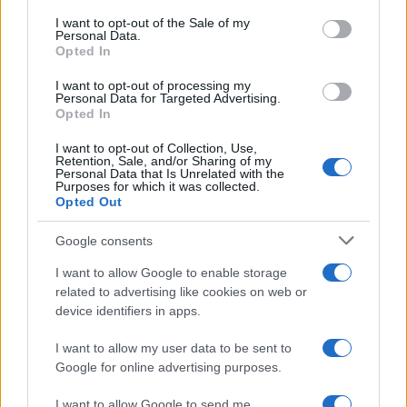
services and may gather and store information including but
I want to opt-out of the Sale of my
Personal Data.
not limited to your visit or usage behaviour. You may click to
Opted In
grant or deny consent to Google and its third-party tags to
use your data for below specified purposes in below Google
I want to opt-out of processing my
consent section.
Personal Data for Targeted Advertising.
Opted In
I want to opt-out of Collection, Use,
Retention, Sale, and/or Sharing of my
Personal Data that Is Unrelated with the
Purposes for which it was collected.
Opted Out
Google consents
I want to allow Google to enable storage
related to advertising like cookies on web or
device identifiers in apps.
I want to allow my user data to be sent to
Google for online advertising purposes.
I want to allow Google to send me