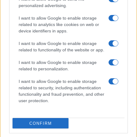
personalized advertising.
I want to allow Google to enable storage
related to analytics like cookies on web or
device identifiers in apps.
I want to allow Google to enable storage
related to functionality of the website or app.
I want to allow Google to enable storage
related to personalization.
Miur Istruzione
I want to allow Google to enable storage
Editore: Sergio De Napoli
related to security, including authentication
functionality and fraud prevention, and other
Via De Liguori, 17 - Bari
user protection.
P.IVA: 07032730728
Chi siamo
CONFIRM
Redazione e Contatti