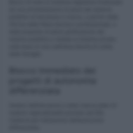
Blocco di tutte le iniziative legislative finalizzate
ad una privatizzazione di pezzi del sistema
pubblico di Istruzione e ricerca, a partire dalla
riforma della filiera tecnica e professionale, e
dalle proposte di piena parificazione del
sistema pubblico e statale al sistema privato,
sulla base di una malintesa libertà di scelta
delle famiglie.
Blocco immediato dei
progetti di autonomia
differenziata
Stralcio dell’istruzione e della ricerca dalle 23
materie regionalizzabili previste dal DDL
Calderoli per l’attuazione dell’autonomia
differenziata.