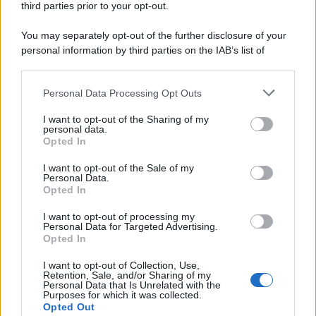
third parties prior to your opt-out.
You may separately opt-out of the further disclosure of your
personal information by third parties on the IAB’s list of
downstream participants.
Personal Data Processing Opt Outs
This information may also be disclosed by us to third parties
on the IAB’s List of Downstream Participants that may further
I want to opt-out of the Sharing of my
disclose it to other third parties.
personal data.
Opted In
Please note that this website/app uses one or more Google
services and may gather and store information including but
I want to opt-out of the Sale of my
Personal Data.
not limited to your visit or usage behaviour. You may click to
Opted In
grant or deny consent to Google and its third-party tags to
use your data for below specified purposes in below Google
I want to opt-out of processing my
consent section.
Personal Data for Targeted Advertising.
Opted In
I want to opt-out of Collection, Use,
Retention, Sale, and/or Sharing of my
Personal Data that Is Unrelated with the
Purposes for which it was collected.
Opted Out