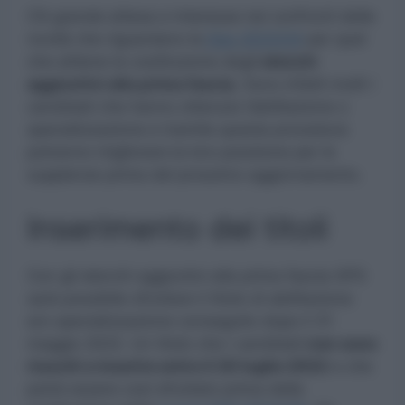
C’è grande attesa e interesse nei confronti delle
novità che riguardano le
Gps 2023/24
per quel
che attiene la costituzione degli
elenchi
aggiuntivi alla prima fascia.
Sono infatti molti i
candidati che hanno ottenuto l’abilitazione o
specializzazione e tramite questa procedura
potranno migliorare la loro posizione per le
supplenze prima del prossimo aggiornamento.
Inserimento dei titoli
Con gli elenchi aggiuntivi alla prima fascia GPS
sarà possibile sfruttare il titolo di abilitazione
e/o specializzazione conseguito dopo il 31
maggio 2022. Un titolo che i candidati
non sono
riusciti a inserire entro il 20 luglio 2022
e che
potrà essere così sfruttato prima della