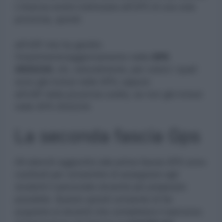
L’istanza andrà indirizzata all’UPS di una sola
provincia, quindi:
all’USP che ha gestito
l’inserimento/aggiornamento nelle
GPS
2022/24
; ciò, naturalmente, per coloro i quali
sono già inclusi nelle GPS; oppure
all’USP della provincia scelta, se non già inclusi
nelle GPS 2022/24.
La seconda fascia Gps
Gli elenchi aggiuntivi alla prima fascia GPS sono
costituiti per consentire di assegnare agli
studenti il personale docente più preparato
possibile. Questo quindi consente di far
acquisire ai docenti che completano il percorso