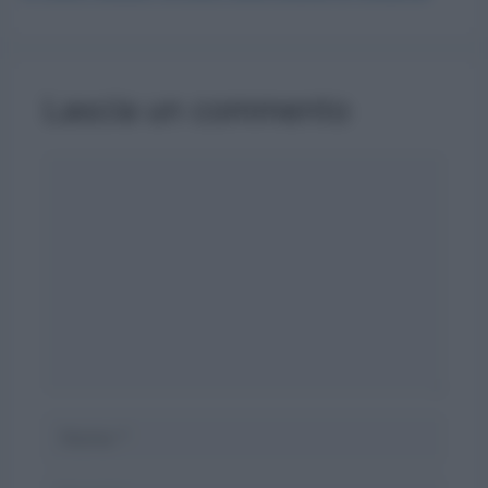
Lascia un commento
Commento
Nome
Email