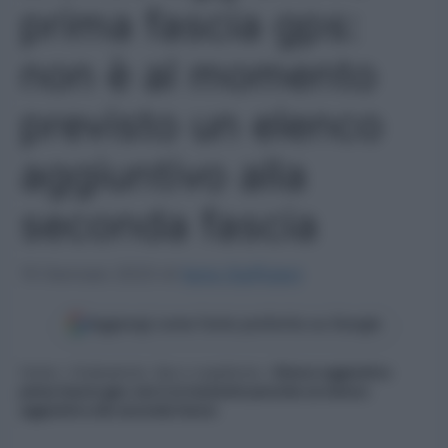
prima fascia gps:
non è al momento
previsto un elenco
aggiuntivo alla
seconda fascia
15 Gennaio 2023
di
Ilaria Staffulani
Aggiungi come fonte preferita su Google
Home
»
Graduatorie, Gps e supplenze
»
Elenco aggiuntivo
prima fascia gps: non è al momento previsto un elenco
aggiuntivo alla seconda fascia