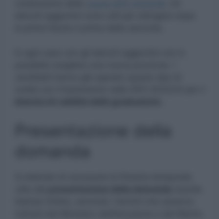
costituzione delle
nuove GPS 2024/26.
Gli
elenchi aggiuntivi sono utili per attingere dopo
la prima fascia e prima della seconda.
In ogni caso con gli elenchi aggiuntivi non è
possibile scegliere una nuova provincia. I
candidati hanno già operato questo tipo di
scelta con l’inserimento nelle GPS 2022/24 per il
biennio di validità delle graduatorie.
Presentazione della
domanda
Si attende di conoscere la finestra temporale
utile alla
presentazione della domanda
tramite
Istanze Online, secondo i termini che saranno
indicati dal Ministero dell’Istruzione e del Merito.