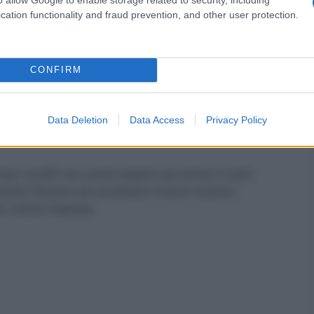
cation functionality and fraud prevention, and other user protection.
CONFIRM
Data Deletion
Data Access
Privacy Policy
ue i profili ma vorrei sapere sei arriva il ruolo
ente rifiutare ed accettare invece incarico
na vostra risposta