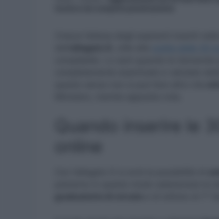
incarico non comporta penalizzazione
Cresce l’attesa degli aspiranti inseriti nell
dell’
allegato G
, utile alla
scelta delle 30 s
compilabile. Lo sarò quando le domande p
completamente esaminate e valutate dall
questo senso non si può fare altro che
att
Ministero, tramite apposita nota.
Quando inserire le 3
online
Con l’allegato G si avrà la possibilità di
se
potranno in questo modo selezionare le des
graduatorie di circolo
e di istituto di 1° f