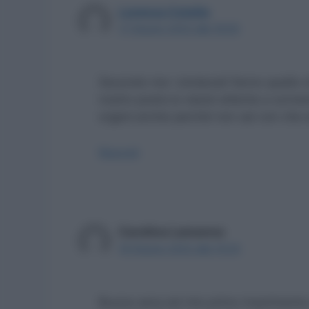
Lorenza Cotella
17 Giugno 2022 alle 18:00
Secondo me i sindacati fanno quello 
nostro posto.Io starei attenta a scriver
organi.anche perché non sai con che a
Rispondi
Carolina Lamanna
18 Giugno 2022 alle 14:24
Buona sera,nel mio primo inserimento 