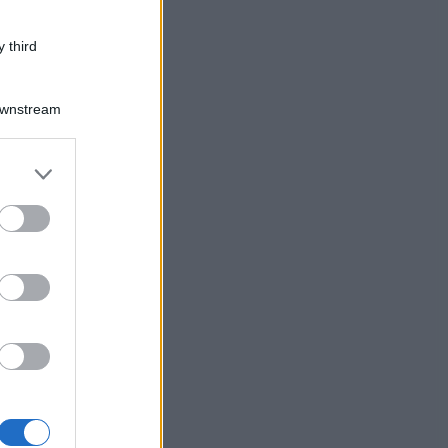
 third
Downstream
er and store
to grant or
ed purposes