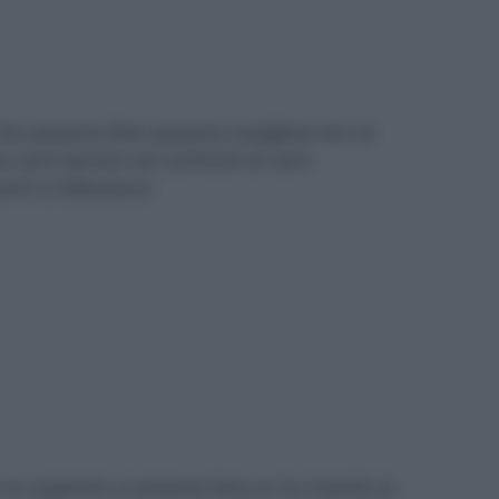
che possono.Non possono scegliere loro al
e certi termini nei confronti di certi
rmi sì difendono.
nn sapendo si potesse fare,nn ho inserito la