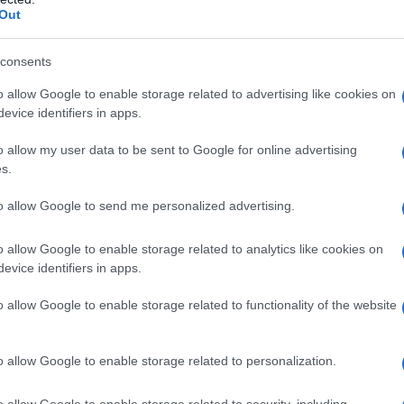
Out
iornamento ata 24 mesi
consents
e le 30 scuole su
o allow Google to enable storage related to advertising like cookies on
iuto di un incarico non
evice identifiers in apps.
zione”
o allow my user data to be sent to Google for online advertising
s.
to allow Google to send me personalized advertising.
o allow Google to enable storage related to analytics like cookies on
evice identifiers in apps.
o allow Google to enable storage related to functionality of the website
ima fila solo fesserie e prese in giro andate a
eri ricada o su di voi e non sul misero
o allow Google to enable storage related to personalization.
re:ero presente con la mia bandierina anche se
co ve lo dico fate schifo
o allow Google to enable storage related to security, including