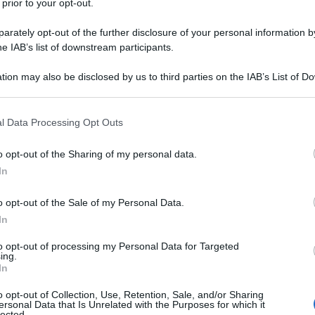
 prior to your opt-out.
ire scuole che
prioritariamente si sa già che non
rately opt-out of the further disclosure of your personal information by
he IAB’s list of downstream participants.
’ vero che il rifiuto di supplenze conferite sulla
ituto non comporta alcun effetto. Ma è bene, per
tion may also be disclosed by us to third parties on the IAB’s List of 
oni superflue
, non inserire scuole per le quali
 that may further disclose it to other third parties.
 that this website/app uses one or more Google services and may gath
l Data Processing Opt Outs
including but not limited to your visit or usage behaviour. You may click 
uesto caso
dipende dai contingenti
, il cui destino
 to Google and its third-party tags to use your data for below specifi
o opt-out of the Sharing of my personal data.
autorizzati dal Mef.
ogle consent section.
In
o opt-out of the Sale of my Personal Data.
mpo indeterminato con anno di formazione per i precari con
In
 fa il tirocinio
mese per i laureati in Scienze della formazione primaria e ci
to opt-out of processing my Personal Data for Targeted
i
ing.
In
o opt-out of Collection, Use, Retention, Sale, and/or Sharing
ersonal Data that Is Unrelated with the Purposes for which it
lected.