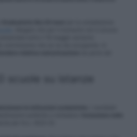
e
Graduatorie Ata 24 mesi
per la compilazione
cuole
. Allegato che per il momento non è ancora
resentate entro il 18 maggio verranno
a commissione che se ne sta occupando. In
endere relativa comunicazione
da parte del
0 scuole su istanze
lezionare le istituzioni scolastiche.
I candidati
tinazioni preferite e richiedere l’
inclusione nelle
ascia per l’a.s. 2022-23.