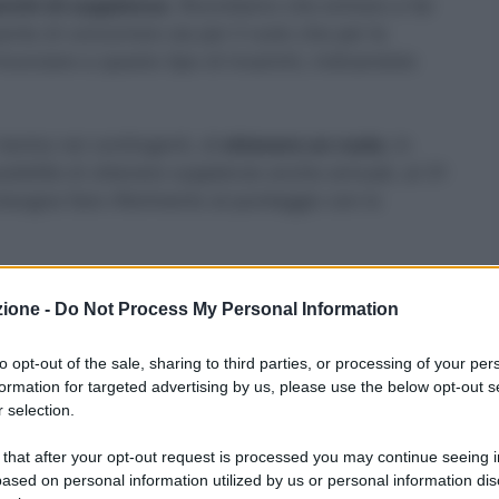
richi di supplenze.
Ricordiamo che entrare a far
te di concorrere sia per il ruolo che per le
inunciare a questo tipo di incarichi, indicandolo
ientra nei contingenti, di
ottenere un ruolo.
In
sibilità di ottenere supplenze anche annuali, al 31
isogna fare riferimento al punteggio con lo
lta
zione -
Do Not Process My Personal Information
ento della scelta delle scuole
. In questo modo i
to opt-out of the sale, sharing to third parties, or processing of your per
are all’assegnazione delle supplenze da
formation for targeted advertising by us, please use the below opt-out s
a possibilità di scegliere fino a 30 scuole. Non è
 selection.
ta possibilità, ma è evidente che maggiore è il
 that after your opt-out request is processed you may continue seeing i
anno le opportunità di
essere convocati per le
ased on personal information utilized by us or personal information dis
.