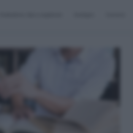
Graduatorie, Gps e supplenze
Sostegno
Concorsi