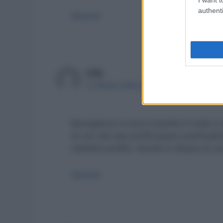
authenti
Rispondi
Lilly
17 Giugno 2022 alle 9:54
Buongiorno io sono inserita in tutte e d
di uno dei due profili posso eventualm
nell’altro profilo. Grazie in attesa di u
Rispondi