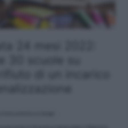
ta 24 mesi 2022:
le 30 scuole su
rifiuto di un incarico
nalizzazione
 fonte preferita su Google
do inserire le 30 scuole su istanze online, il rifiuto di un