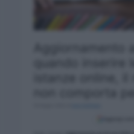
Aggiornamento a
quando inserire 
istanze online, il 
non comporta pe
16 Giugno 2022
di
Ilaria Staffulani
Aggiungi come
Home
»
Scuola
»
Aggiornamento ata 24 mesi 2022: quan