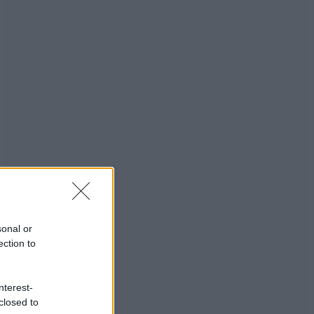
sonal or
ection to
nterest-
closed to