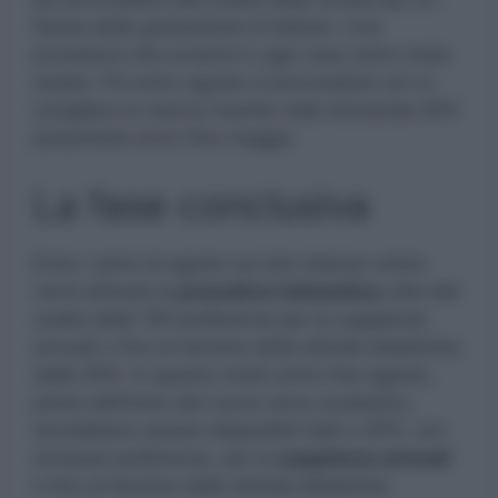
fascia delle graduatorie di Istituto. Una
procedura che avverrà in ogni caso entro inizio
estate. Poi entro agosto si provvederà con lo
sciogliere le riserve inserite nelle domande GPS
presentate entro fine maggio.
La fase conclusiva
Entro i primi di agosto sul sito istanze online
verrà attivata la
procedura telematica
utile alla
scelta delle 150 preferenze per le supplenze
annuali o fino al termine delle attività didattiche,
dalle GPS. In questo modo entro fine agosto,
prima dell’inizio del nuovo anno scolastico,
dovrebbero essere disponibili GaE e GPS, con
annesse preferenze, per le
supplenze annuali
e fino al termine delle attività didattiche.