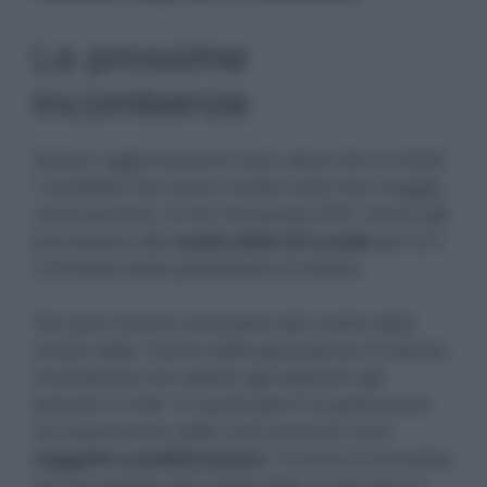
Le prossime
incombenze
Questo aggiornamento avrà valore fino al 2024.
I candidati che hanno inviato entro fine maggio,
come previsto, le loro domande GPS, hanno già
provveduto alla
scelta delle 20 scuole
per la II
e III fascia delle graduatorie di Istituto.
Ora però devono procedere alla scelta delle
scuole della I fascia delle graduatorie di Istituto,
incombenza che spetta agli aspiranti già
presenti in GaE. In questi giorni le graduatorie
ad esaurimento delle varie province sono
soggette a pubblicazione.
A breve si dovrebbe
poi provvedere alla scelta delle scuole per la I