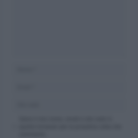
Nome
Email
Sito
web
Salva il mio nome, email e sito web in
questo browser per la prossima volta che
commento.