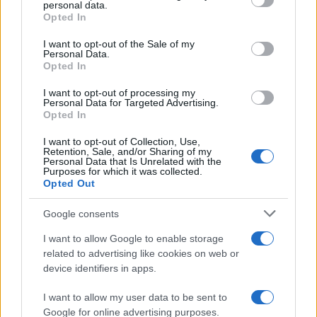
disclose it to other third parties.
personal data.
Opted In
Please note that this website/app uses one or more Google
services and may gather and store information including but
I want to opt-out of the Sale of my
Personal Data.
not limited to your visit or usage behaviour. You may click to
Opted In
grant or deny consent to Google and its third-party tags to
use your data for below specified purposes in below Google
I want to opt-out of processing my
consent section.
Personal Data for Targeted Advertising.
Opted In
I want to opt-out of Collection, Use,
Retention, Sale, and/or Sharing of my
Personal Data that Is Unrelated with the
Purposes for which it was collected.
Opted Out
Google consents
I want to allow Google to enable storage
related to advertising like cookies on web or
device identifiers in apps.
I want to allow my user data to be sent to
Google for online advertising purposes.