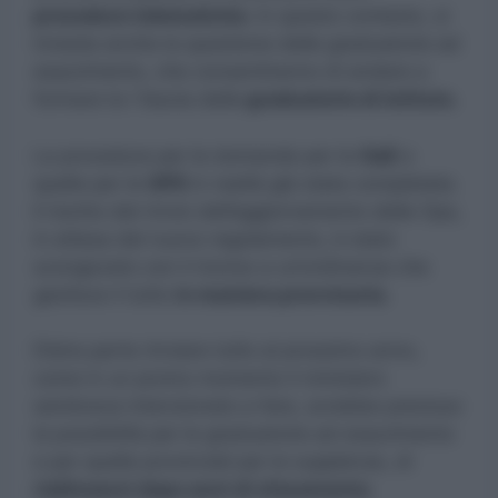
procedure telematiche.
In questo contesto, si
innesta anche la questione delle graduatorie ad
esaurimento, che consentiranno di andare a
formare la I fascia delle
graduatorie di Istituto.
La procedura per le domande per le
GaE
e
quelle per le
GPS
in realtà già stata completata.
Il rischio del rinvio dell’aggiornamento delle Gps,
in attesa del nuovo regolamento, è stato
scongiurato con il ricorso a un’ordinanza che
gestisce il tutto
in maniera provvisoria.
D’atra parte rinviare tutto al prossimo anno,
come in un promo momento il ministero
sembrava intenzionato a fare, avrebbe precluso
la possibilità per le graduatorie ad esaurimento
e per quelle provinciali per le supplenze, di
riallinearsi dopo anni di sfasamento
.