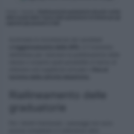
Home
»
Scuola
»
Riallineamento graduatorie docenti: scelta
delle scuole della I fascia delle graduatorie di Istituto per gli
aspiranti già presenti in GaE
Archiviate le incombenze dei candidati
all’
aggiornamento delle GPS
, è il momento
dell’attesa per visionare la pubblicazione delle
stesse e scoprire quali possibilità si hanno di
ottenere una supplenza annuale o
fino al
termine delle attività didattiche.
Riallineamento delle
graduatorie
Per i diretti interessati, i passaggi non sono
ancora completati e li attendono altre