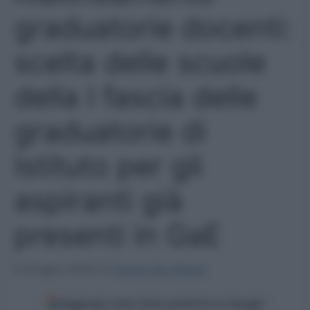
graduatorie docenti:
scelta delle scuole
della I fascia delle
graduatorie di
Istituto per gli
aspiranti già
presenti in GaE
8 Giugno 2022
di
Sergio De Napoli
Aggiungi come fonte preferita su Google