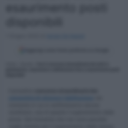
esaurimento posti
disponibili
1 Giugno 2022
di
Sergio De Napoli
Aggiungi come fonte preferita su Google
Home
»
Scuola
»
Con il concorso straordinario bis tutti in
graduatoria, assunzioni e abilitazione fino a esaurimento posti
disponibili
Il prossimo
concorso straordinario bis
consentirà di ottenere l’abilitazione
nel
momento in cui si verificheranno alcune
condizioni, una di queste il superamento delle
prove. Dal momento che non sono previste
soglie minime per il superamento delle stesse,