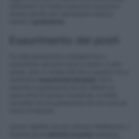
l’attenzione va rivolta al percorso successivo.
Questo perchè tutti i partecipanti saranno
inseriti in
graduatoria.
Esaurimento dei posti
Poi dalla graduatoria si attingerà fino a
esaurimento dei posti messi a bando. In altre
parole, sarà un canale utile fino a quando non si
verificherà l’
esaurimento dei posti.
Chi è
presente in graduatoria ma non ottiene un
posto prima di questa circostanza, si vedrà
cancellato da una graduatoria che non avrà più
motivo di esistere.
Questo significa che per ottenere l’abilitazione, il
docente dovrà
ottenere un posto
mediante