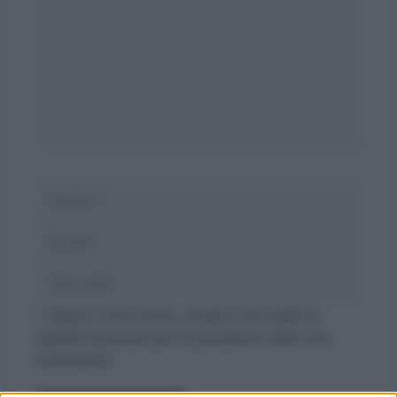
Nome
Email
Sito
web
Salva il mio nome, email e sito web in
questo browser per la prossima volta che
commento.