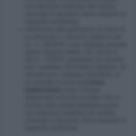
una istituzione scolastica del sistema
nazionale di istruzione, ferma restando la
regolarità contributiva;
inserimento nelle graduatorie di merito di
cui all’articolo 1, comma 9, lettera b) del
D.L. n. 126/2019, come integrate secondo
quanto disposto dall’art. 59, comma 3,
del D.L. 73/2021, pubblicate nel corrente
anno scolastico 2021/2022 e titolarità, nel
corrente anno scolastico 2021/2022, di
un contratto di docenza
a tempo
indeterminato
ovvero a tempo
determinato di durata annuale o fino al
termine delle attività didattiche presso
una istituzione scolastica del sistema
nazionale di istruzione, ferma restando la
regolarità contributiva.