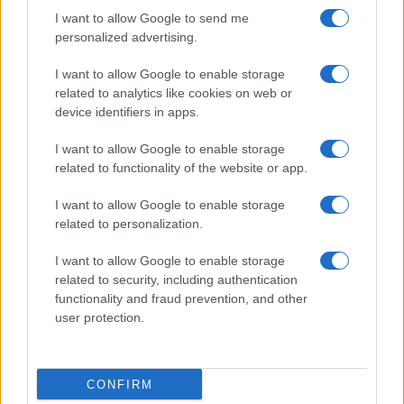
I want to allow Google to send me
personalized advertising.
I want to allow Google to enable storage
related to analytics like cookies on web or
device identifiers in apps.
I want to allow Google to enable storage
related to functionality of the website or app.
I want to allow Google to enable storage
related to personalization.
Miur Istruzione
I want to allow Google to enable storage
Editore: Sergio De Napoli
related to security, including authentication
functionality and fraud prevention, and other
Via De Liguori, 17 - Bari
user protection.
P.IVA: 07032730728
Chi siamo
CONFIRM