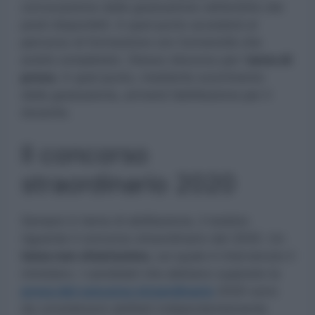
convocazione dalla graduatoria nell’ambito dei
posti disponibili. A quel punto accederà al
percorso di formazione con l’università che
andrà completato. Stesso discorso per l’
anno di
prova.
A quel punto, mediante scorrimento
della graduatoria, arriverà l’abilitazione per il
docente.
Il concorso
straordinario 2020
Sempre in tema di abilitazione, il dubbio
riguarda il concorso straordinario del 2020. Un
tema non chiarissimo
, sul quale è intervenuto il
ministero. I candidati che abbiano superato la
prova del concorso straordinario
2020 sono
da considerarsi abilitati indipendentemente