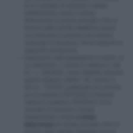
di un contratto di docenza a tempo
indeterminato ovvero a tempo
determinato di durata annuale o fino al
termine delle attività didattiche presso
una istituzione scolastica del sistema
nazionale di istruzione, ferma restando la
regolarità contributiva;
inserimento nelle graduatorie di merito, di
cui all’articolo 1, comma 9, lettera b), del
D.L. n. 126/2019, come integrate secondo
quanto disposto dall’art. 59, comma 3,
del D.L. 73/2021, pubblicate nel corrente
anno scolastico 2021/2022 e titolarità,
nell’anno scolastico 2020/2021, di un
contratto di docenza a tempo
indeterminato ovvero
a tempo
determinato
di durata annuale o fino al
termine delle attività didattiche presso