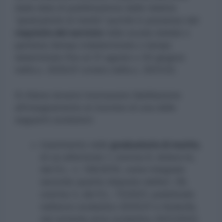
dalla data di pubblicazione delle relative
“graduatorie di merito” purché in possesso del
requisito del servizio
nella scuola statale o
paritaria (tempo indeterminato o tempo
determinato fino al 31 agosto o 30 giugno)
nell’a.s. 2020/21 ovvero nell’a.s. 2021/22.
Si ritiene doversi riconoscere l’abilitazione
all’insegnamento al ricorrere di una delle
seguenti condizioni:
inserimento nelle
graduatorie di merito
,
di cui all’articolo 1, comma 9, lettera b),
del D.L. n. 126/2019, come integrate
secondo quanto disposto dall’art. 59,
comma 3, del D.L. 73/2021, pubblicate
nell’anno scolastico 2020/21 e titolarità,
nel corrente anno scolastico 2021/2022,