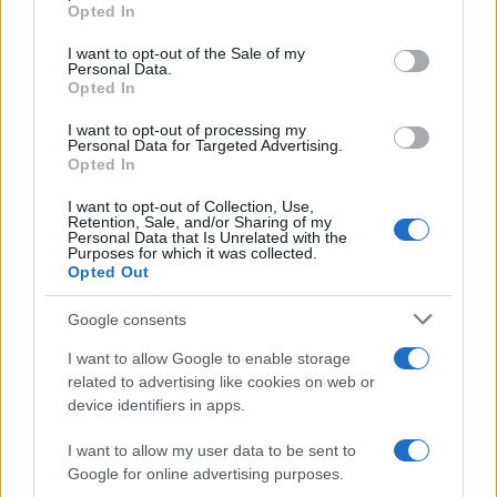
Opted In
Please note that this website/app uses one or more Google
services and may gather and store information including but
I want to opt-out of the Sale of my
Personal Data.
not limited to your visit or usage behaviour. You may click to
Opted In
grant or deny consent to Google and its third-party tags to
use your data for below specified purposes in below Google
I want to opt-out of processing my
consent section.
Personal Data for Targeted Advertising.
Opted In
I want to opt-out of Collection, Use,
Retention, Sale, and/or Sharing of my
Personal Data that Is Unrelated with the
Purposes for which it was collected.
Opted Out
Google consents
I want to allow Google to enable storage
related to advertising like cookies on web or
device identifiers in apps.
I want to allow my user data to be sent to
Google for online advertising purposes.