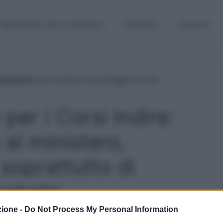
Graduatorie, Gps e supplenze
Sostegno
Concorsi
 per i Corsi Indire:
e al ministero,
o soprattutto di
sabato
zione -
Do Not Process My Personal Information