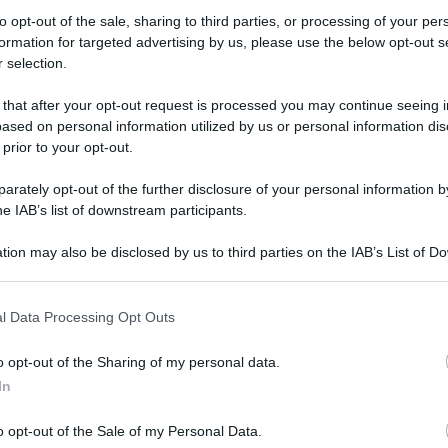
to opt-out of the sale, sharing to third parties, or processing of your per
 fonte preferita su Google
formation for targeted advertising by us, please use the below opt-out s
 selection.
 richiesta ufficiale al ministero, flessibilità orario soprattutto di
 that after your opt-out request is processed you may continue seeing i
ased on personal information utilized by us or personal information dis
i
Corsi Indire
. Nei prossimi giorni il ministero
 prior to your opt-out.
ta di un gruppo di insegnanti, riuniti nella
rately opt-out of the further disclosure of your personal information by
ta è stata ufficialmente presentata al
Ministero
he IAB’s list of downstream participants.
iare una battaglia per ottenere il riconoscimento
i docenti impegnati nei
percorsi di
tion may also be disclosed by us to third parties on the IAB’s List of 
 da
INDIRE
, nell’ambito del
decreto-legge
 that may further disclose it to other third parties.
 that this website/app uses one or more Google services and may gath
l Data Processing Opt Outs
including but not limited to your visit or usage behaviour. You may click 
altri ambiti non è contemplata, ma il nuovo
 to Google and its third-party tags to use your data for below specifi
o opt-out of the Sharing of my personal data.
ogle consent section.
a prendere in considerazione anche questa
In
nistero, ma in virtù della richiesta presentata,
anti ai Corsi Indire chiedono a stretto giro di
o opt-out of the Sale of my Personal Data.