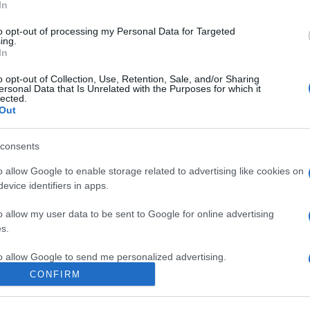
e potrebbe partire entro fine anno), l’adozione di
In
l’introduzione di una maggiore
flessibilità
to opt-out of processing my Personal Data for Targeted
o
. In particolare, i firmatari chiedono soluzioni che
ing.
rare in conflitto con gli impegni previsti nelle
In
e le giornate dedicate ad attività collegiali.
o opt-out of Collection, Use, Retention, Sale, and/or Sharing
ersonal Data that Is Unrelated with the Purposes for which it
lected.
te dai docenti
Out
 di questi corsisti: al momento, infatti, molti
consents
 difficoltà nella frequenza a causa di una
o allow Google to enable storage related to advertising like cookies on
izio
, come
collegi docenti
,
consigli di classe
e
evice identifiers in apps.
scolastiche. Difficoltà che si acuiscono nei
o allow my user data to be sent to Google for online advertising
scuole prevedono attività collegiali che limitano la
s.
ni formative.
to allow Google to send me personalized advertising.
diritto allo studio con
CONFIRM
o allow Google to enable storage related to analytics like cookies on
evice identifiers in apps.