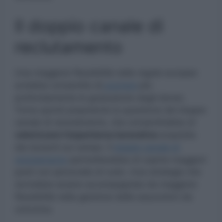
Il doppio canale di
reclutamento
Una maggiore flessibilità nelle regole europee
avrebbe consentito di
scorrere
più
profondamente le graduatorie degli idonei.
Torna quindi prepotente la questione del doppio
canale di reclutamento, che consentirebbe di
valorizzare l’esperienza lavorativa
acquisita
dai docenti sul campo. Il
doppio canale di
reclutamento
permetterebbe di coprire maggiori
posti con personale di ruolo. Una strategia che
dovrebbe essere accompagnata da maggiore
flessibilità nella gestione delle assunzioni da
concorso.