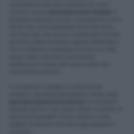
reclutamento che hanno puntato su nuovi
concorsi scuola
ottenendo scarsi risultati
. Il
prossimo concorso scuola, in programma con il
bando che verrà pubblicato entro fine anno,
non farà altro che acuire il risentimento di tutti
gli idonei delle procedure appena effettuate e
che si vedranno scavalcare ancora una volta,
senza veder nemmeno riconosciuta
l’abilitazione in base alle nuove norme del
reclutamento docenti.
A complicare il margine di manovra del
ministero, già abbondantemente ridotto dalle
questioni economiche interne
, le condizioni
imposte dal Pnrr che hanno ridotto il numero di
assunzioni possibili. Il tutto mentre ci sono
migliaia di docenti che hanno già superato il
concorso.