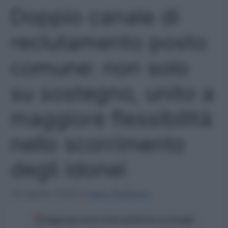
Doppio canale di
reclutamento posto
comune: non solo
su sostegno, unito a
maggiore flessibilità
nello scorrimento
degli idonei
29 Agosto 2024
di
Ilaria Staffulani
Aggiungi come fonte preferita su Google