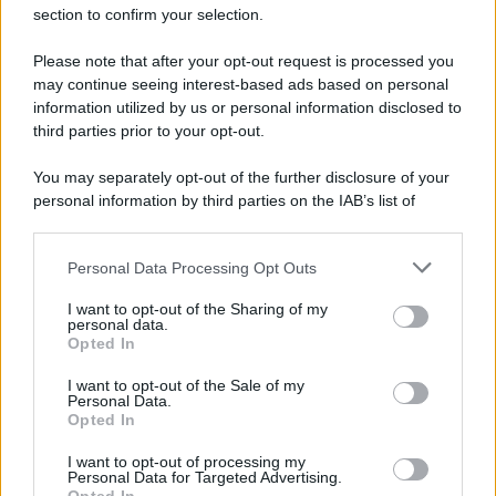
section to confirm your selection.
Please note that after your opt-out request is processed you
may continue seeing interest-based ads based on personal
information utilized by us or personal information disclosed to
third parties prior to your opt-out.
You may separately opt-out of the further disclosure of your
personal information by third parties on the IAB’s list of
downstream participants.
Personal Data Processing Opt Outs
This information may also be disclosed by us to third parties
on the IAB’s List of Downstream Participants that may further
I want to opt-out of the Sharing of my
disclose it to other third parties.
personal data.
Opted In
Please note that this website/app uses one or more Google
services and may gather and store information including but
I want to opt-out of the Sale of my
Personal Data.
not limited to your visit or usage behaviour. You may click to
Opted In
grant or deny consent to Google and its third-party tags to
use your data for below specified purposes in below Google
I want to opt-out of processing my
consent section.
Personal Data for Targeted Advertising.