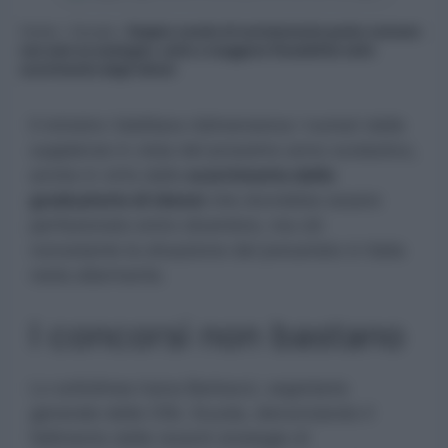
Home
»
Scuola
»
Doppio canale di reclutamento posto comune:
non solo su sostegno, unito a maggiore flessibilità nello
scorrimento degli idonei
Il ministro Valditara ridimensiona i numeri delle
supplenze in vista del prossimo anno scolastico,
anche in virtù dello
scorrimento delle
graduatorie di idonei
che dovrebbe essere
perfezionato entro dicembre, ma ciò
nonostante la situazione del precariato in Italia
resta allarmante.
I concorsi non bastano
Lo sottolinea Ivana Barbacci, segretaria
generale della CISL Scuola, denunciando il
fallimento delle recenti strategie di