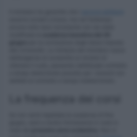
Il ministero ha garantito che i
percorsi abilitanti
saranno avviati a breve, ma nel frattempo
ancora tutto tace nonostante non sia stata
modificata la
scadenza tassativa del 30
giugno
per la conclusione degli stessi imposta
alle Università. La richiesta del ministero nasce
dall’esigenza di consentire ai vincitori di
ottenere il ruolo, passando dall’attuale contratto
a tempo determinato previsto per i docenti non
abilitati al contratto a tempo indeterminato.
La frequenza dei corsi
Se non verrà rispettata la scadenza di fine
giugno, sarà a rischio l’immissione in ruolo in
vista del
prossimo anno scolastico.
Non ci