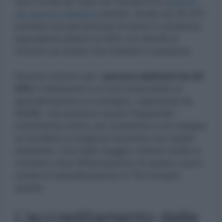
sono novità per quel che concerne la
struttura
dei percorsi abilitanti
previsti. Quello da 36 CFU
prevede una percentuale di lezioni in presenza
equivalente almeno al 50% con attività di
tirocinio sia diretto che indiretto in presenza.
Discorso diverso per i
percorsi abilitanti da 30
CFU.
Il riferimento è ai corsi straordinari di
specializzazione su sostegno, organizzati da
INDIRE, che potranno essere frequentati
interamente online, per consentire a chi insegna
di conciliare le esigenze lavorative con quelle
didattiche. Una delle maggior critiche rivolte al
ministero circa l’affiancamento di questo nuovo
canale di specializzazione al Tfa è proprio
questa.
L’accreditamento delle