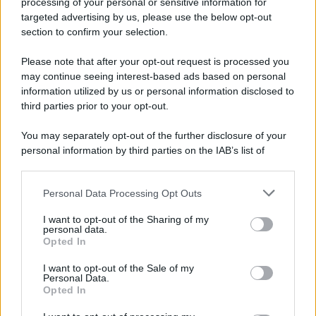
processing of your personal or sensitive information for
targeted advertising by us, please use the below opt-out
section to confirm your selection.
Please note that after your opt-out request is processed you
may continue seeing interest-based ads based on personal
information utilized by us or personal information disclosed to
third parties prior to your opt-out.
You may separately opt-out of the further disclosure of your
personal information by third parties on the IAB’s list of
downstream participants.
Personal Data Processing Opt Outs
This information may also be disclosed by us to third parties
on the IAB’s List of Downstream Participants that may further
I want to opt-out of the Sharing of my
disclose it to other third parties.
personal data.
Opted In
Please note that this website/app uses one or more Google
services and may gather and store information including but
I want to opt-out of the Sale of my
Personal Data.
not limited to your visit or usage behaviour. You may click to
Opted In
grant or deny consent to Google and its third-party tags to
use your data for below specified purposes in below Google