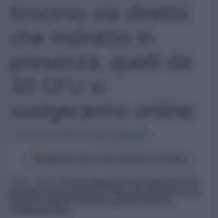
tirocinio sia diretto
che indiretto in
presenza, quelli da
30 CFU si
svolgeranno online
27 Gennaio 2025
di
Ilaria Staffulani
Aggiungi come fonte preferita su Google
Home
»
Scuola
»
Percorsi abilitanti docenti: quelli da 36 CFU
prevedono lezioni in presenza al 50% e attività di tirocinio sia
diretto che indiretto in presenza, quelli da 30 CFU si
svolgeranno online