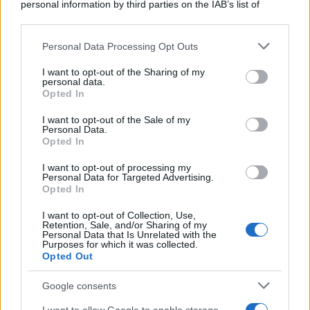
personal information by third parties on the IAB’s list of
downstream participants.
Personal Data Processing Opt Outs
This information may also be disclosed by us to third parties
on the IAB’s List of Downstream Participants that may further
I want to opt-out of the Sharing of my
disclose it to other third parties.
personal data.
Opted In
Please note that this website/app uses one or more Google
services and may gather and store information including but
I want to opt-out of the Sale of my
Personal Data.
not limited to your visit or usage behaviour. You may click to
Opted In
grant or deny consent to Google and its third-party tags to
use your data for below specified purposes in below Google
I want to opt-out of processing my
consent section.
Personal Data for Targeted Advertising.
Opted In
I want to opt-out of Collection, Use,
Retention, Sale, and/or Sharing of my
Personal Data that Is Unrelated with the
Purposes for which it was collected.
Opted Out
Google consents