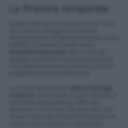
La finestra temporale
Bisogna inoltre tenere presente che non c’è un
vero e proprio vantaggio derivante dal
completare prima possibile la procedura, se non
l’obiettivo di mettersi tranquilli avendo
completato l’operazione.
Non ci sono altri
vantaggi, dal momento che completare prima
l’invio della domanda non dà alcuna priorità di
accoglimento da parte della scuola.
Le iscrizioni sono possibili
dalle ore 8 di oggi
,
21 gennaio
. Come sempre accade, l’eccesso di
connessioni alla piattaforma UNICA sta
mandando in tilt il server. Ma come detto non
c’è alcun motivo per affrettarsi considerato che
ci sono ancora molti giorni a disposizione