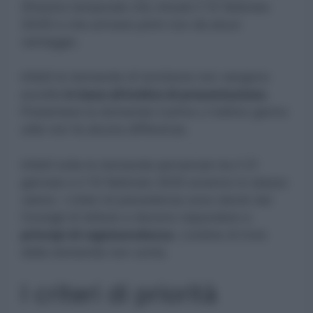
(finestra temporale che chiude il 10 febbraio
2025) e che arrivare primi non dà alcun
vantaggio.
Infatti le domande di iscrizione non vengono
accolte
in base all’ordine di presentazione.
Presentare la domanda il primo o l’ultimo giorno
utile non fa alcuna differenza.
Infatti tutte le domande pervenute tra il 21
gennaio e il 10 febbraio 2025 avranno lo stesso
valore. I criteri di precedenza sono decisi dai
Consigli di istituto e devono rispondere a
principi di ragionevolezza
. L’ordine di invio
della domanda non conta.
I criteri di priorità