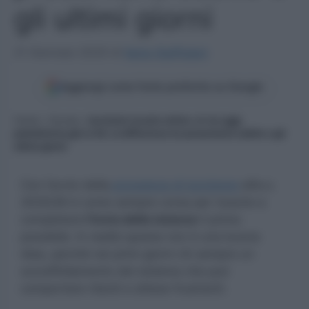
gli ultimi giorni
21 Gennaio 2025
di
Ilaria Staffulani
Aggiungi come fonte preferita su Google
Home
»
Scuola
»
Iscrizioni scuola online: al via oggi,
piattaforma già in tilt, la differenza tra presentarla subito o gli
ultimi giorni
Con l’avvio della
procedura di iscrizione
all’a.s.
2025/26 è come sempre corsa per riuscire a
completare
l’invio delle istanze
il prima
possibile. In realtà questa non è una buona
idea, perché nei primi giorni c’è sempre un
sovraffollamento del sistema che può
comportare ritardi e attese frustranti.