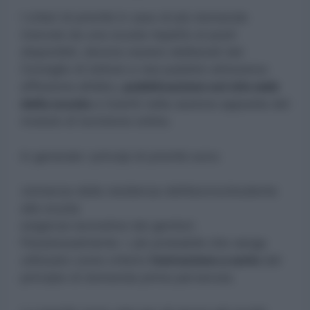
I criteri di priorità in caso di più domande
ricevute da una scuola rispetto ai posti
disponibili, devono essere deliberati dal
Consiglio di istituto e resi pubblici attraverso
affissione all’albo,
pubblicazione sul sito web
della scuola
e inseriti nella sezione apposita del
modulo di iscrizione online.
In generale i principi di priorità sono:
vicinanza della residenza dell’alunno/studente
alla scuola
esigenze lavorative dei genitori.
Paradossalmente + più probabile che venga
utilizzato come criterio
l’estrazione a sorte
del
principio di domanda prima pervenuta.