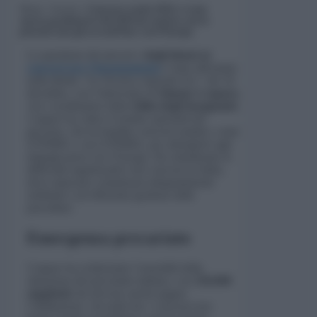
Home
»
Scuola
»
Concorso scuola 2024: ci sono
ancora graduatorie del 2018 da esaurire, ma la
priorità sono gli accordi Pnrr con l’Europa
La questione dei precari e
degli idonei ai
concorsi per l’insegnamento
è stata affrontata
nella diretta
“La Tecnica risponde live”
del 18
dicembre, con l’intervento di
Simone Craparo
,
vice coordinatore della
Gilda degli Insegnanti.
Craparo ha critico il modus operandi del
governo, che ha bandito concorsi natalizi, come
il PNRR1 e ora il PNRR2, per adempiere agli
impegni presi con l’Europa. Ha sottolineato le
difficoltà organizzative dei concorsi in Italia,
dove mancano commissari adeguatamente
retribuiti e un’efficiente gestione delle
procedure.
Emergenza precariato
Craparo ha evidenziato l’assurdità della
situazione del precariato italiano, con
250.000
supplenti
che devono anche pagare
l’abilitazione. Secondo lui, i concorsi non