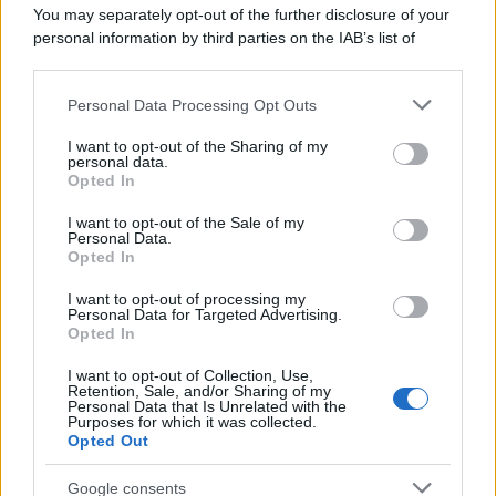
You may separately opt-out of the further disclosure of your
personal information by third parties on the IAB’s list of
downstream participants.
Personal Data Processing Opt Outs
This information may also be disclosed by us to third parties
on the IAB’s List of Downstream Participants that may further
I want to opt-out of the Sharing of my
disclose it to other third parties.
personal data.
Opted In
Please note that this website/app uses one or more Google
services and may gather and store information including but
I want to opt-out of the Sale of my
Personal Data.
not limited to your visit or usage behaviour. You may click to
Opted In
grant or deny consent to Google and its third-party tags to
use your data for below specified purposes in below Google
I want to opt-out of processing my
consent section.
Personal Data for Targeted Advertising.
Opted In
I want to opt-out of Collection, Use,
Retention, Sale, and/or Sharing of my
Personal Data that Is Unrelated with the
Purposes for which it was collected.
Opted Out
Google consents