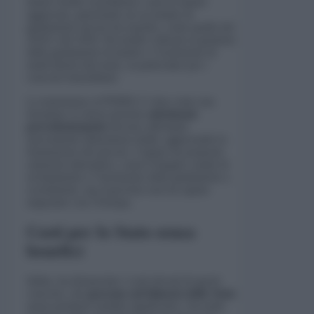
hanno risolto il problema e anzi lo hanno
aggravato, generando un accumulo di
graduatorie ancora da esaurire, come quelle del
2018 e del 2020. Ha inoltre criticato la gestione
delle graduatorie di merito e l’esclusione di
molti idonei dal ruolo, in particolare per i
concorsi straordinari.
La transizione al PNRR2 è vista come una
forzatura: le stesse persone
selezionate
precedentemente
devono affrontare
nuovamente dimostrarsi simili, aggravando la
frustrazione dei precari. Craparo ha proposto
soluzioni alternative, come il doppio canale di
reclutamento e l’inclusione delle graduatorie a
scorrimento, ma il governo non ha saputo
negoziare con l’Europa.
Costi per lo Stato senza
benefici
Infine, ha denunciato i costi elevati di questi
concorsi, che
gravano sul bilancio dello Stato
senza produrre risultati significativi. Secondo