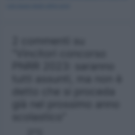
i più bassi degli ultimi anni
2 commenti su
“Vincitori concorso
PNRR 2023: saranno
tutti assunti, ma non è
detto che si proceda
già nel prossimo anno
scolastico”