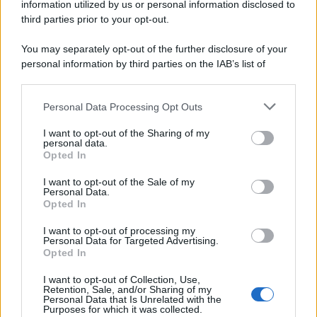
information utilized by us or personal information disclosed to
third parties prior to your opt-out.
You may separately opt-out of the further disclosure of your
personal information by third parties on the IAB’s list of
downstream participants.
Personal Data Processing Opt Outs
This information may also be disclosed by us to third parties
on the IAB’s List of Downstream Participants that may further
I want to opt-out of the Sharing of my
disclose it to other third parties.
personal data.
Opted In
Please note that this website/app uses one or more Google
services and may gather and store information including but
I want to opt-out of the Sale of my
Personal Data.
not limited to your visit or usage behaviour. You may click to
Opted In
grant or deny consent to Google and its third-party tags to
use your data for below specified purposes in below Google
I want to opt-out of processing my
consent section.
Personal Data for Targeted Advertising.
Opted In
I want to opt-out of Collection, Use,
Retention, Sale, and/or Sharing of my
Personal Data that Is Unrelated with the
Purposes for which it was collected.