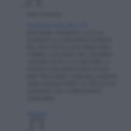
Gallo Vincenzo
24 Agosto 2024 alle 11:26
NON DARE L’IDONEITÀ A CHI HA
SUPERATO IL CONCORSO DOCENTI
DEL 2023 2024 È UNA PRESA PER I
FONDELLI DA PARTE DEL GOVERNO
.ANCORA DI PIÙ LO È FAR FARE LO
STESSO CONCORSO DOPO POCHI
MESI PER AVERE FONDI DALL’EUROPA
,NON AVENDO RISPETTO PER CHI HA
SUPERATO GIA IL PRECEDENTE
CONCORSO
Rispondi