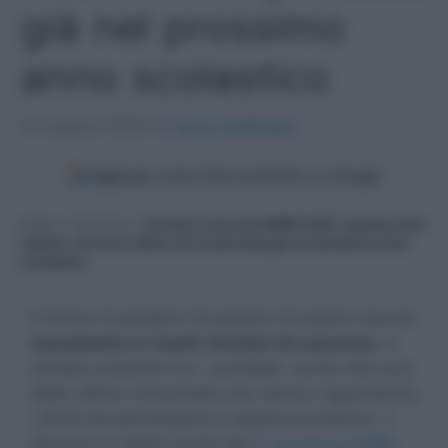
già nel prossimo
anno scolastico
20 Agosto 2024
di
Ilaria Staffulani
Aggiungi come fonte preferita su Google
Home
»
Concorsi
»
Vincitori concorso PNRR 2023: saranno tutti
assunti, ma non è detto che si proceda già nel prossimo anno
scolastico
Il timore di perdere l’occasione di essere assunti
nonostante si risulti vincitori di concorso
, è
sempre presente tra i candidati, anche alla luce
delle ultime vicissitudini che stanno riguardando
i diritti dei partecipanti a queste procedure. Il
discorso è valido anche per il
Concorso PNRR