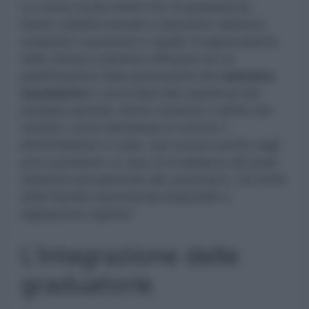
La norma recita infatti che “le graduatorie
hanno validità annuale a decorrere dall’anno
scolastico successivo a quello di approvazione
delle stesse e perdono efficacia con la
pubblicazione delle graduatorie del
concorso
successivo
e comunque alla scadenza del
predetto periodo, fermo restando il diritto dei
vincitori, come individuati al comma 1,
all’immissione in ruolo, ove occorra anche negli
anni successivi, in caso di incapienza dei posti
destinati annualmente alle assunzioni, nel limite
delle facoltà assunzionali disponibili a
legislazione vigente.”
L’integrazione delle
graduatorie