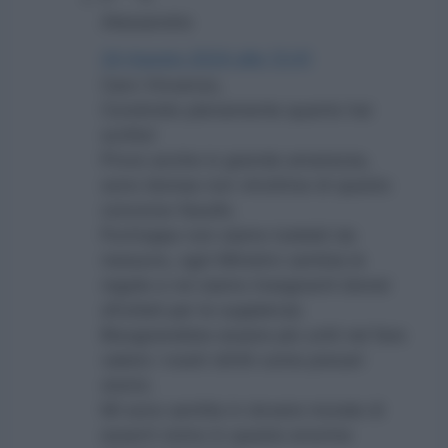
Alessandra
24 Agosto 2024 alle 13:41
Caro Vincenzo,
Condivido pienamente quanto hai
scritto!
Provo anche io grande amarezza,
sono idonea non vincitrice di questo
concorso fasullo.
Purtroppo non siamo tutelati da
nessuno, ogni Ministro cambia le
regole e noi siamo insegnanti idonei
sfruttati per le supplenze.
Bisognerebbe essere più uniti nel fare
valere i nostri diritti come precari
storici.
Mi sono sentita in dovere morale di
esserti vicino in questo enorme