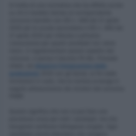
Si tratta di una normativa che ha effetto anche
su chi è risultato idoneo al corrispondente
concorso bandito con DD n. 498 del 21 aprile
2020 per la scuola secondaria e DD n. 499 del
21 aprile 2020 per infanzia e primaria.
L’assunzione per questi candidati non viene
meno. A regolamentare questo aspetto dei
concorsi, ci pensa il decreto PA Bis. Prevede
infatti, nel
disporre l’integrazione delle
graduatorie
2020 con gli idonei, ai fini delle
immissioni in ruolo, che la nomina avvenga in
seguito all’assunzione dei vincitori del concorso
PNRR.
Questo significa che non si può fare una
previsione unica per tutti i candidati, ma che
bisognerà verificare fattispecie singola. Ogni
candidato dovrà attendere che vengano