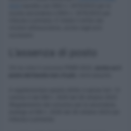
2023
bandito con DDG n. 2575/2023 per la
scuola secondaria e DDG n. 2576/2023 per
infanzia e primaria. E’ intatto il diritto dei
vincitori all’assunzione, anche negli anni
successivi.
L’assenza di posto
Chi ha vinto il concorso PNRR 2023,
anche se il
posto del bando non c’è più
, verrà assunto.
A regolamentare questo diritto ci pensa l’art. 12
comma 4 del DM n. 2025 del 26 ottobre 2023
(Regolamento del concorso per la secondaria,
analogo al DM n. 2026 del 26 ottobre 2023 per
infanzia e primaria).