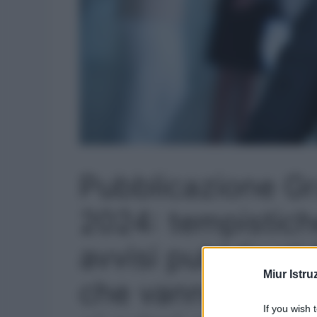
Pubblicazione G
2024: tempistich
avvisi pubblicati
Miur Istru
che vanno dagli ul
If you wish 