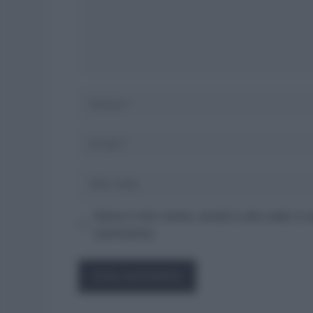
Nome
Email
Sito
web
Salva il mio nome, email e sito web in
commento.