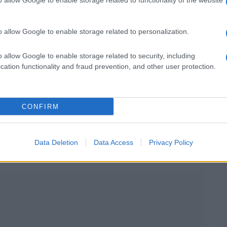
o allow Google to enable storage related to functionality of the website
nze per il 30 giugno e il 31 agosto per l’anno
o allow Google to enable storage related to personalization.
lio e inizio agosto, a chi non presenta domanda restano
o allow Google to enable storage related to security, including
i aggiornamento delle graduatorie
cation functionality and fraud prevention, and other user protection.
 le assunzioni finalizzate a ruolo: si partecipa con l’istanza
enze
CONFIRM
Data Deletion
Data Access
Privacy Policy