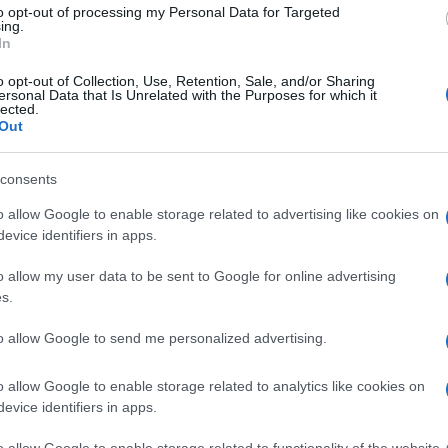
to opt-out of processing my Personal Data for Targeted
Si tratta di una prassi adottata anche in passato
ing.
degli USP.
In
o opt-out of Collection, Use, Retention, Sale, and/or Sharing
visi pubblicati finora ci sono date che vanno dagli
ersonal Data that Is Unrelated with the Purposes for which it
lected.
agosto. Probabilmente, non avremo graduatorie
Out
 necessario attendere la
pubblicazione delle
tranno segnalare, sempre che vengano pubblicate
consents
ni hanno già segnalato errori agli USP, dovuti anche
o allow Google to enable storage related to advertising like cookies on
 come non valutabili. Alcuni USP hanno risposto che
evice identifiers in apps.
ente. Sono operazioni che si svolgeranno in
o allow my user data to be sent to Google for online advertising
s.
e
to allow Google to send me personalized advertising.
cui verrà aperta la sezione di istanze online per la
o allow Google to enable storage related to analytics like cookies on
simi passaggi saranno la pubblicazione delle
evice identifiers in apps.
la
compilazione delle 150 preferenze
, necessarie