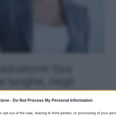
raduatorie Gps
e lunghe, negli
 finora ci sono date
zione -
Do Not Process My Personal Information
timi giorni di luglio
to opt-out of the sale, sharing to third parties, or processing of your per