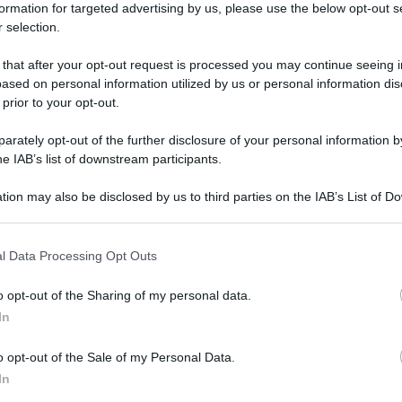
 agosto
formation for targeted advertising by us, please use the below opt-out s
 selection.
 that after your opt-out request is processed you may continue seeing i
ased on personal information utilized by us or personal information dis
 fonte preferita su Google
 prior to your opt-out.
e Graduatorie Gps 2024: tempistiche lunghe, negli avvisi
rately opt-out of the further disclosure of your personal information by
iorni di luglio ai primi giorni di agosto
he IAB’s list of downstream participants.
tion may also be disclosed by us to third parties on the IAB’s List of 
provinciali (USP) potrebbero delegare una parte o
 that may further disclose it to other third parties.
r la
gestione delle domande Gps
.
Alcuni siti
 that this website/app uses one or more Google services and may gath
lle scuole, le classi di concorso e i posti
l Data Processing Opt Outs
including but not limited to your visit or usage behaviour. You may click 
 to Google and its third-party tags to use your data for below specifi
o opt-out of the Sharing of my personal data.
ogle consent section.
In
o opt-out of the Sale of my Personal Data.
ande relative alle
classi di concorso
e ai posti
In
dinanza ministeriale, non solo l’ultima, la numero