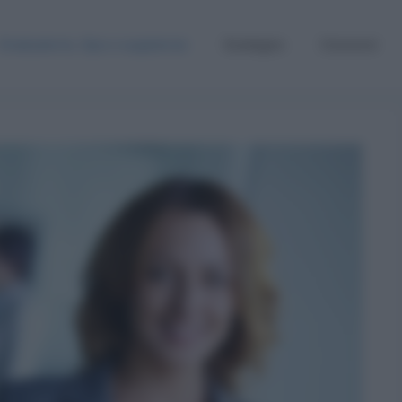
Graduatorie, Gps e supplenze
Sostegno
Concorsi