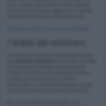
cono i docenti neoassunti da GPS sostegno
prima fascia ed elenco aggiuntivo e i docenti
neoassunti da concorso straordinario bis.
Abilitazione vincitori concorso straordinario
I dubbi del ministero
A contribuire al dilatarsi delle tempistiche per
una
decisione definitiva
, il fatto che è arrivata
la richiesta dei sindacati nei confronti del
ministero di inserire una deroga per tutte le
categorie di docenti assunti a tempo
determinato con contratto finalizzato al ruolo.
Cosa che ha lasciato perplesso il Ministero.
Non ci dovrebbero essere dubbi circa