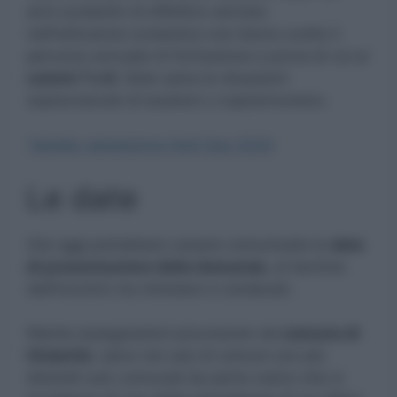
anni scolastici di effettivo servizio
nell’istituzione scolastica ove hanno svolto il
percorso annuale di formazione e prova di cui ai
commi 7 e 8
, fatte salve le situazioni
sopravvenute di esubero o soprannumero.
Tabella valutazione titoli Gps 2024
Le date
Già oggi potrebbero essere comunicate le
date
di presentazione della domanda
, al termine
dell’incontro tra ministero e sindacati.
Niente assegnazioni provvisorie nel
comune di
titolarità
, salvo nei casi di comuni con più
distretti sub-comunali da parte coloro che si