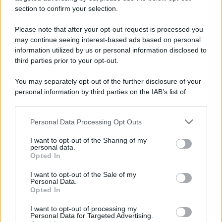
section to confirm your selection.
Please note that after your opt-out request is processed you
may continue seeing interest-based ads based on personal
information utilized by us or personal information disclosed to
third parties prior to your opt-out.
You may separately opt-out of the further disclosure of your
personal information by third parties on the IAB’s list of
downstream participants.
Personal Data Processing Opt Outs
This information may also be disclosed by us to third parties
on the IAB’s List of Downstream Participants that may further
I want to opt-out of the Sharing of my
disclose it to other third parties.
personal data.
Opted In
Please note that this website/app uses one or more Google
services and may gather and store information including but
I want to opt-out of the Sale of my
Personal Data.
not limited to your visit or usage behaviour. You may click to
Opted In
grant or deny consent to Google and its third-party tags to
use your data for below specified purposes in below Google
I want to opt-out of processing my
consent section.
Personal Data for Targeted Advertising.