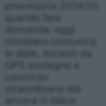
provvisoria 2024/25
quando fare
domanda: oggi
ministero comunica
le date, docenti da
GPS sostegno e
concorso
straordinario bis
ancora in bilico