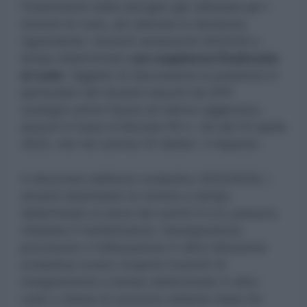
l’inserimento delle deroghe già utilizzate per i
docenti di ruolo, più delicata la decisione
riguardante i docenti neoassunti 2023/24 a
tempo determinato
con supplenza finalizzata
al ruolo
. Oggetto di discussione la posizione in
particolare dei docenti assunti da GPS
sostegno prima fascia ed elenco aggiuntivo,
assunti in base al Decreto PA n. 44 del 23 aprile
2023, che nel comma 10 dell’art. 5 dispone:
A decorrere dall’anno scolastico 2023/2024, i
docenti destinatari di nomina a tempo
determinato ai sensi dei commi 5 e 6, possono
chiedere il trasferimento, l’assegnazione
provvisoria o l’utilizzazione in altra istituzione
scolastica ovvero ricoprire incarichi di
insegnamento a tempo determinato in altro
ruolo o classe di concorso soltanto dopo tre