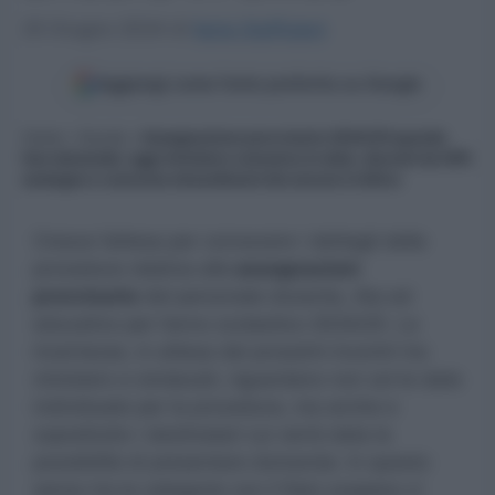
25 Giugno 2024
di
Ilaria Staffulani
Aggiungi come fonte preferita su Google
Home
»
Scuola
»
Assegnazione provvisoria 2024/25 quando
fare domanda: oggi ministero comunica le date, docenti da GPS
sostegno e concorso straordinario bis ancora in bilico
Cresce l’attesa per conoscere i dettagli della
procedura relativa alle
assegnazioni
provvisorie
del personale docente, Ata ed
educativo per l’anno scolastico 2024/25. Le
incertezze, in attesa dei prossimi incontri tra
ministero e sindacati, riguardano non sol le date
individuate per la procedura, ma anche e
soprattutto i destinatari cui verrà data la
possibilità di presentare domanda. In questo
senso tra le categorie con il fiato sospeso ci