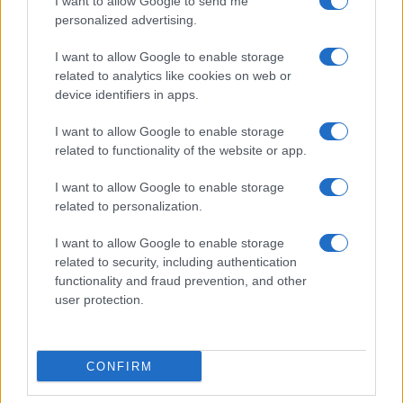
I want to allow Google to send me
personalized advertising.
I want to allow Google to enable storage
related to analytics like cookies on web or
device identifiers in apps.
I want to allow Google to enable storage
related to functionality of the website or app.
I want to allow Google to enable storage
related to personalization.
Miur Istruzione
I want to allow Google to enable storage
Editore: Sergio De Napoli
related to security, including authentication
functionality and fraud prevention, and other
Via De Liguori, 17 - Bari
user protection.
P.IVA: 07032730728
Chi siamo
CONFIRM
Redazione e Contatti