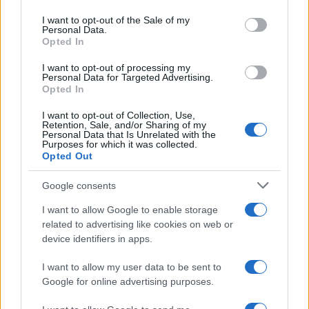
Please note that this website/app uses one or more Google
services and may gather and store information including but
I want to opt-out of the Sale of my
Personal Data.
not limited to your visit or usage behaviour. You may click to
Opted In
grant or deny consent to Google and its third-party tags to
use your data for below specified purposes in below Google
I want to opt-out of processing my
consent section.
Personal Data for Targeted Advertising.
Opted In
I want to opt-out of Collection, Use,
Retention, Sale, and/or Sharing of my
Personal Data that Is Unrelated with the
Purposes for which it was collected.
Opted Out
Google consents
I want to allow Google to enable storage
related to advertising like cookies on web or
device identifiers in apps.
I want to allow my user data to be sent to
Google for online advertising purposes.