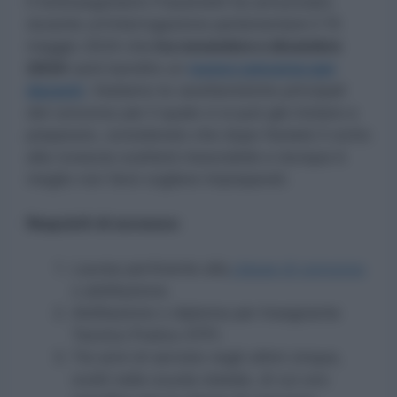
Il Sottosegretario Frassinetti ha annunciato
durante un’interrogazione parlamentare il 15
maggio 2024 che
tra novembre e dicembre
2024
sarà bandito un
nuovo concorso per
docenti
.
Vediamo le caratteristiche principali
del concorso per il quale ci si può già iniziare a
preparare, considerato che dopo l’estate il conto
alla rovescia scatterà inesorabile e dunque è
meglio non farsi cogliere impreparati.
Requisiti di accesso:
Laurea pertinente alla
classe di concorso
o abilitazione.
Abilitazione o diploma per Insegnante
Tecnico Pratico (ITP).
Tre anni di servizio negli ultimi cinque,
svolti nella scuola statale, di cui uno