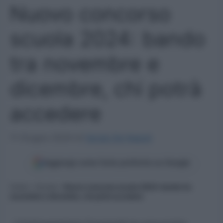
Nuovo concorso
scuola 2024: bando
tra novembre e
dicembre, chi potrà
accedere
11 Giugno 2024
di
Sergio De Napoli
Aggiungi come fonte preferita su Google
Home
»
Scuola
»
Nuovo concorso scuola 2024: bando tra
novembre e dicembre, chi potrà accedere