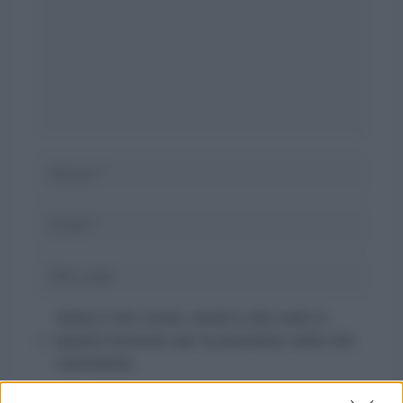
Nome
Email
Sito
web
Salva il mio nome, email e sito web in
questo browser per la prossima volta che
commento.