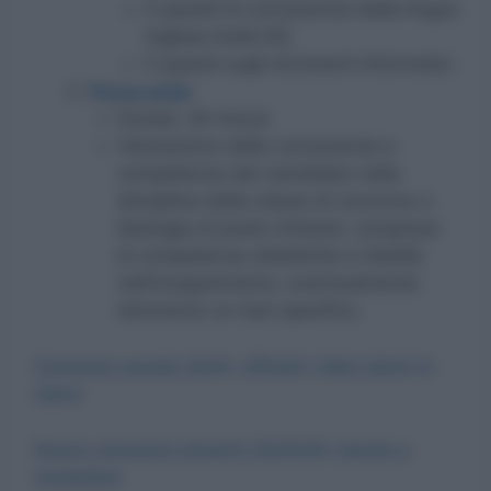
5 quesiti di conoscenza della lingua
inglese livello B2.
5 quesiti sugli strumenti informatici.
Prova orale
Durata: 45 minuti
Valutazione delle conoscenze e
competenze del candidato nella
disciplina della classe di concorso o
tipologia di posto richiesti, comprese
le competenze didattiche e l’abilità
nell’insegnamento, eventualmente
attraverso un test specifico.
Concorso scuola 2024: ufficiali i dieci giorni in
meno
Nuovo concorso docenti 2024/25: bando a
novembre