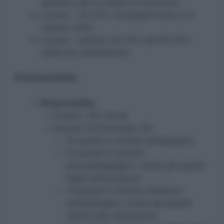
specifico per la classe di concorso.
Laurea + 24 CFU conseguiti entro il 31
ottobre 2022.
Laurea + almeno 30 CFU dei 60 CFU
validi per l’abilitazione.
Prove previste:
Prova scritta
Durata: 100 minuti
Numero di domande: 50
10 quesiti in ambito pedagogico.
15 quesiti in ambito
psicopedagogico, inclusi gli aspetti
legati all’inclusione.
15 quesiti in ambito didattico-
metodologico, inclusi gli aspetti
relativi alla valutazione.