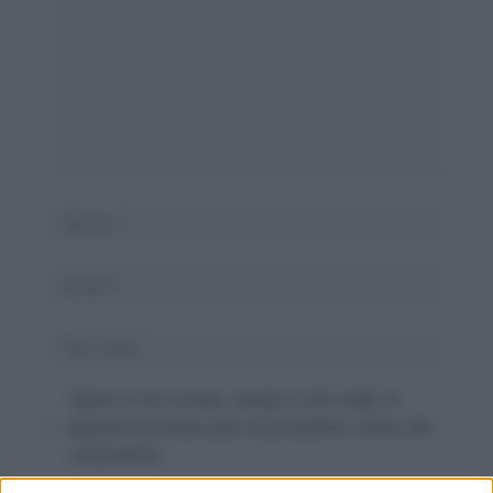
Nome
Email
Sito
web
Salva il mio nome, email e sito web in
questo browser per la prossima volta che
commento.