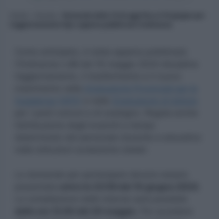
Home
»
Scuola
»
Domande dalle 12 di oggi fino al 10 giugno per
l’aggiornamento Gps: appena pubblicata l’ordinanza
Come anticipato, è stata appena pubblicata
l’Ordinanza n.88 del 16 maggio 2024 disciplina
l’aggiornamento, il trasferimento e il nuovo
inserimento nelle
Graduatorie Provinciali per le
Supplenze (GPS)
e nelle
Graduatorie di Istituto
per i posti comuni e di sostegno. Regola anche
l’attribuzione degli incarichi a tempo
determinato del personale docente e educativo
nelle istituzioni scolastiche statali.
Le domande per partecipare devono essere
presentate
entro le 23:59 del 10 giugno 2024
.
La compilazione delle istanze sarà possibile
dalle ore 12.00 del 20 maggio.
Per accedere