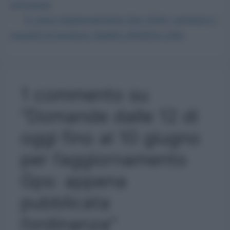
primavera
In corso l’aggiornamento Gps 2024: cambiano i
requisiti di accesso rispetto all’ultima volta
1 commento su
“Domande dalle 12 di
oggi fino al 10 giugno
per l’aggiornamento
Gps: appena
pubblicata
l’ordinanza”