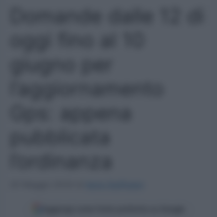
Domande dalle 12 di
oggi fino al 10
giugno per
l’aggiornamento
Gps: appena
pubblicata
l’ordinanza
20 Maggio 2024
di
Ilaria Staffulani
Aggiungi come fonte preferita su Google