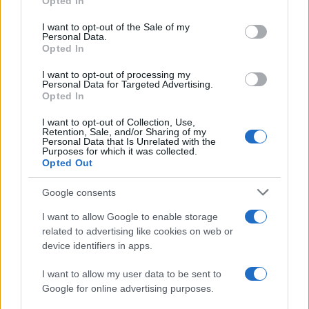
Opted In
Please note that this website/app uses one or more Google
services and may gather and store information including but
I want to opt-out of the Sale of my
Personal Data.
not limited to your visit or usage behaviour. You may click to
Opted In
grant or deny consent to Google and its third-party tags to
use your data for below specified purposes in below Google
I want to opt-out of processing my
consent section.
Personal Data for Targeted Advertising.
Opted In
I want to opt-out of Collection, Use,
Retention, Sale, and/or Sharing of my
Personal Data that Is Unrelated with the
Purposes for which it was collected.
Opted Out
Google consents
I want to allow Google to enable storage
related to advertising like cookies on web or
device identifiers in apps.
I want to allow my user data to be sent to
Google for online advertising purposes.