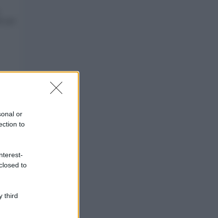
he per
o anche
za
sonal or
ection to
il
nterest-
i, e
closed to
ono
 third