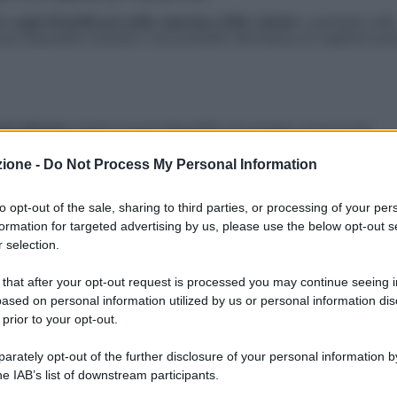
do
segni di inefficacia nella copertura delle cattedre
, soprattutto nelle
posti disponibili, portando a una probabile abbondanza di supplenti anc
te inferiore
rispetto ai posti disponibili. Ad esempio, per la scuola
64 hanno partecipato alle prove scritte. Situazioni simili si riscontran
zione -
Do Not Process My Personal Information
 di Genova, dove su 2500 docenti di sostegno, 1500 sono supplenti sen
to opt-out of the sale, sharing to third parties, or processing of your per
formation for targeted advertising by us, please use the below opt-out s
 selection.
avrebbe risolto efficacemente la carenza di personale
, considerando 
 that after your opt-out request is processed you may continue seeing i
scuola dell’infanzia ci sono solo 84 candidati per 440 posti disponibil
ased on personal information utilized by us or personal information dis
 ed Emilia Romagna.
 prior to your opt-out.
a di gran lunga il numero di posti disponibili. Ad esempio, in Sicilia ci s
rately opt-out of the further disclosure of your personal information by
 per 51 posti nella scuola primaria.
he IAB’s list of downstream participants.