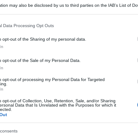
tion may also be disclosed by us to third parties on the IAB’s List of 
 that may further disclose it to other third parties.
cemente le
posizioni vacanti
, soprattutto nei posti di sostegno, con il ris
 that this website/app uses one or more Google services and may gath
l Data Processing Opt Outs
including but not limited to your visit or usage behaviour. You may click 
 to Google and its third-party tags to use your data for below specifi
do frazionato e una quota parte potrà essere convalidata utilizzando quelli
o opt-out of the Sharing of my personal data.
ogle consent section.
In
 all’app e all’area personale
o opt-out of the Sale of my Personal Data.
In
to opt-out of processing my Personal Data for Targeted
ing.
In
o opt-out of Collection, Use, Retention, Sale, and/or Sharing
ersonal Data that Is Unrelated with the Purposes for which it
lected.
Out
Sito
web
ssima volta che commento.
consents