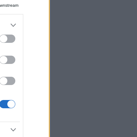
Downstream
chio di
er and store
to grant or
ed purposes
 già