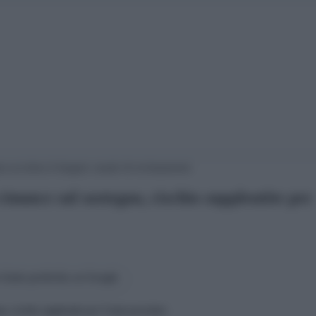
nunce sul sostegno, rischio supplentite per
fonte preferita su Google
o, rischio supplentite per l’anno prossimo