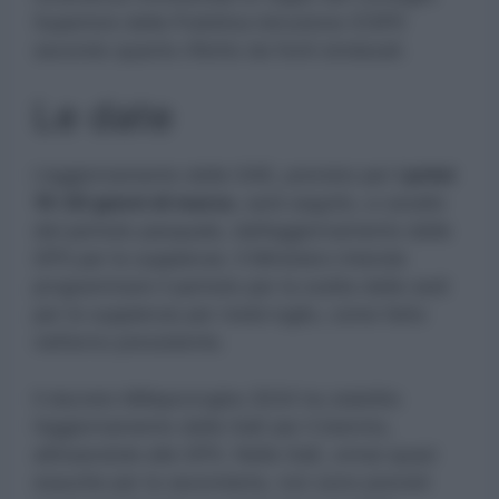
Superiore della Pubblica Istruzione (CSPI)
secondo quanto riferito da fonti sindacali.
Le date
L’aggiornamento delle GAE, previsto per
i primi
15-20 giorni di marzo
, sarà seguito, a cavallo
del periodo pasquale, dall’aggiornamento delle
GPS per le supplenze. Il Ministero intende
programmare il periodo per la scelta delle sedi
per le supplenze per metà luglio, come fatto
nell’anno precedente.
Il decreto Milleproroghe 2024 ha stabilito
l’aggiornamento delle GaE per il biennio,
allineandole alle GPS. Nelle GaE, ormai quasi
esaurite per la secondaria, non sono previsti