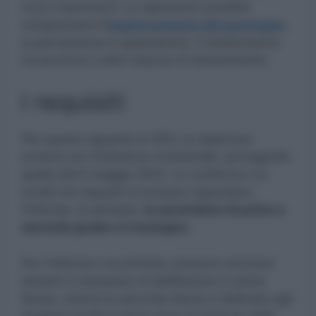
nuovi inserimenti. Le operazioni possibili
comprendono
l’
aggiornamento del punteggio
,
la permanenza in graduatoria, il trasferimento
tra province e altre istanze di reinserimento.
I requisiti
Per quanto riguarda le GPS, la riapertura
avverrà con Ordinanza ministeriale, prorogando
quella del 6 maggio 2022. Le conferme e le
novità nei requisiti di accesso riguardano
l’infanzia, la primaria,
la secondaria di primo e
secondo grado e il sostegno.
Per l’infanzia e la primaria, possono iscriversi
docenti in possesso di abilitazione in prima
fascia, mentre la seconda fascia è dedicata agli
studenti iscritti al terzo anno di Scienze della