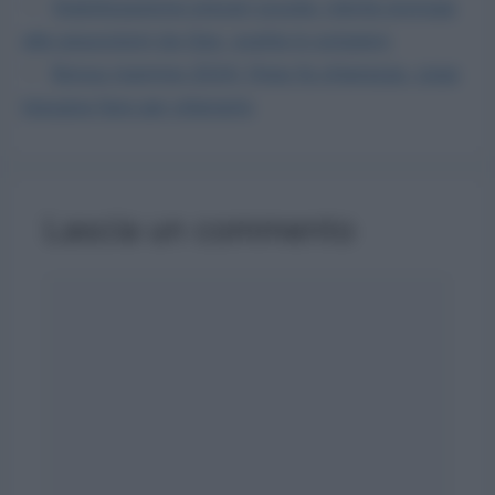
Stabilizzazione precari scuola: niente proroga
alle assunzioni da Gps, scatta lo sciopero
Bonus mamme 2024: l’Inps fa chiarezza, cosa
bisogna fare per ottenerlo
Lascia un commento
Commento