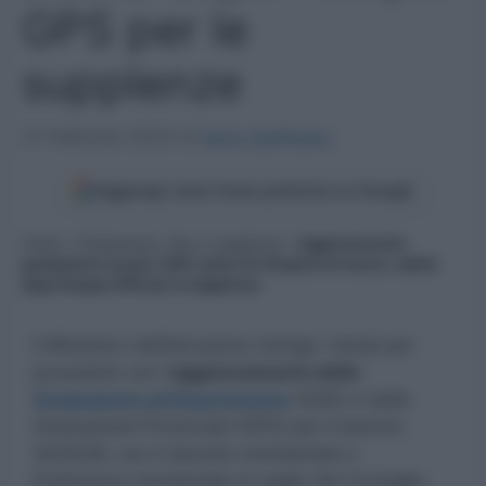
GPS per le
supplenze
21 Febbraio 2024
di
Ilaria Staffulani
Aggiungi come fonte preferita su Google
Home
»
Graduatorie, Gps e supplenze
»
Aggiornamento
graduatorie scuola: GAE i primi 15-20 giorni di marzo, subito
dopo Pasqua GPS per le supplenze
Il Ministero dell’Istruzione stringe i tempi per
procedere con l’
aggiornamento delle
Graduatorie ad Esaurimento
(GAE) e delle
Graduatorie Provinciali (GPS) per il biennio
2024/26, con il decreto ministeriale e
l’ordinanza ministeriale al vaglio del Consiglio