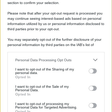
section to confirm your selection.
Please note that after your opt-out request is processed you
may continue seeing interest-based ads based on personal
information utilized by us or personal information disclosed to
third parties prior to your opt-out.
You may separately opt-out of the further disclosure of your
personal information by third parties on the IAB’s list of
downstream participants.
Personal Data Processing Opt Outs
This information may also be disclosed by us to third parties
on the IAB’s List of Downstream Participants that may further
I want to opt-out of the Sharing of my
disclose it to other third parties.
personal data.
Opted In
Please note that this website/app uses one or more Google
services and may gather and store information including but
I want to opt-out of the Sale of my
Personal Data.
not limited to your visit or usage behaviour. You may click to
Opted In
grant or deny consent to Google and its third-party tags to
use your data for below specified purposes in below Google
I want to opt-out of processing my
consent section.
Personal Data for Targeted Advertising.
Opted In