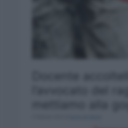
Docente accoltell
l’avvocato del r
mettiamo alla g
5 Febbraio 2024
di
Sergio De Napoli