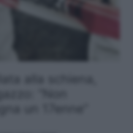
ata alla schiena,
agazzo: “Non
ogna un 17enne”