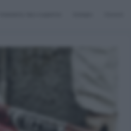
Graduatorie, Gps e supplenze
Sostegno
Concorsi