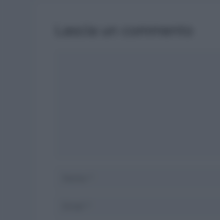
Lascia un commento
Commento
Nome
Email