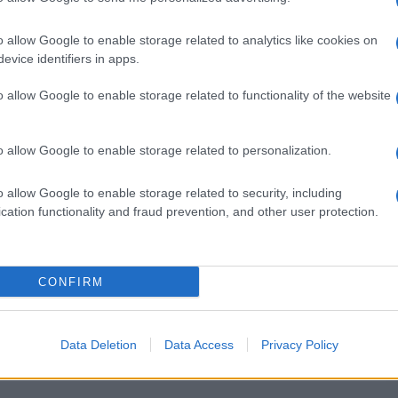
zione di parte civile dello Stato per
il danno di
o allow Google to enable storage related to analytics like cookies on
evice identifiers in apps.
, ha dichiarato che la scuola non può essere
o allow Google to enable storage related to functionality of the website
ottolineando l’importanza di garantire la dignità e
 forze politiche, come la Lega e Fratelli d’Italia,
ù severe per punire chi commette atti di violenza
o allow Google to enable storage related to personalization.
o allow Google to enable storage related to security, including
cation functionality and fraud prevention, and other user protection.
: licenziata in tronco dopo aver postato i video su
CONFIRM
 docenti assenti e retribuzione
a: consente ai nuovi aspiranti e a chi è già inserito di
a decadenza
Data Deletion
Data Access
Privacy Policy