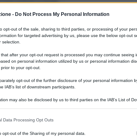
 fonte preferita su Google
zione -
Do Not Process My Personal Information
l’avvocato del ragazzo: “Non mettiamo alla gogna un 17enne”
to opt-out of the sale, sharing to third parties, or processing of your per
cossa da un drammatico episodio presso un istituto
formation for targeted advertising by us, please use the below opt-out s
ente di 17 anni
ha attaccato un’insegnante con
 selection.
vi ferite. L’attacco si è verificato alle 8 del
 that after your opt-out request is processed you may continue seeing i
o entrando nella scuola. La vittima, una donna
ased on personal information utilized by us or personal information dis
 prior to your opt-out.
rately opt-out of the further disclosure of your personal information by
he IAB’s list of downstream participants.
sanitario, la docente è stata trasportata in codice
tion may also be disclosed by us to third parties on the IAB’s List of 
ndo tre ferite alla schiena, è giunta cosciente al
 that may further disclose it to other third parties.
portata in sala operatoria
. I medici hanno
 that this website/app uses one or more Google services and may gath
l Data Processing Opt Outs
itiche.
including but not limited to your visit or usage behaviour. You may click 
 to Google and its third-party tags to use your data for below specifi
o opt-out of the Sharing of my personal data.
ogle consent section.