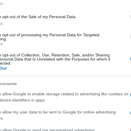
udente minorenne dell’istituto, è stato disarmato e
In
ordine, in particolare dalla squadra Volanti della
ul luogo dell’attacco. Il ragazzo è stato condotto
o opt-out of the Sale of my Personal Data.
In
to opt-out of processing my Personal Data for Targeted
a dichiarazione, affermando che la scuola è
ing.
si è già attivata per fornire supporto psicologico
In
o affrontare al meglio la situazione.
o opt-out of Collection, Use, Retention, Sale, and/or Sharing
ersonal Data that Is Unrelated with the Purposes for which it
lected.
e ha dichiarato di aver incontrato il ragazzo nella
Out
enziando che è molto provato per l’accaduto.
n mettere alla gogna un diciassettenne.
consents
o allow Google to enable storage related to advertising like cookies on
itica
evice identifiers in apps.
o allow my user data to be sent to Google for online advertising
rie di aggressioni contro il personale scolastico.
s.
iuseppe Valditara, ha espresso la sua solidarietà e
utelare la dignità e l’incolumità del personale
to allow Google to send me personalized advertising.