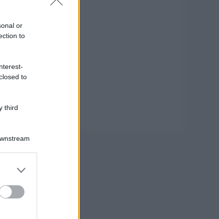
sonal or
ection to
nterest-
closed to
 third
Downstream
er and store
to grant or
ed purposes