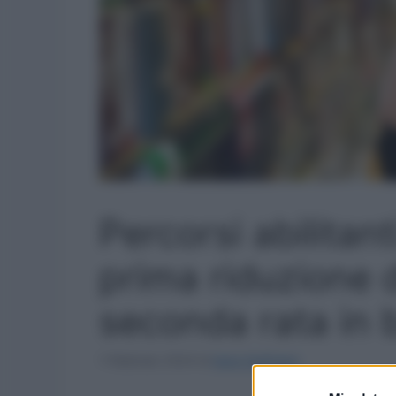
Percorsi abilitant
prima riduzione d
seconda rata in b
1 Febbraio 2024
di
Ilaria Staffulani