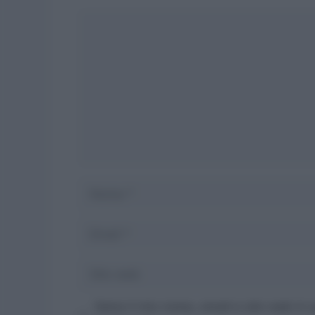
Commento
Nome
Email
Sito
web
Salva il mio nome, email e sito web in