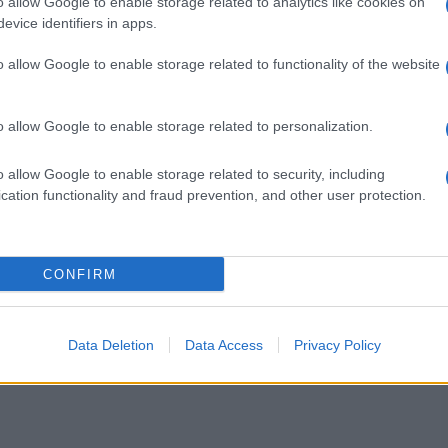
o allow Google to enable storage related to analytics like cookies on
evice identifiers in apps.
: “La nuova forma di reclutamento per i docenti è
o allow Google to enable storage related to functionality of the website
llungano, e di costi. Anche per chi è già iscritto
rsa”.
o allow Google to enable storage related to personalization.
 più. Infatti i rappresentanti studenteschi
o allow Google to enable storage related to security, including
lle tariffe, con una soglia del
60%
basata
cation functionality and fraud prevention, and other user protection.
a.
lmente disponibili delle scuole
CONFIRM
biamenti, ecco le nuove aggregazioni regionali
Data Deletion
Data Access
Privacy Policy