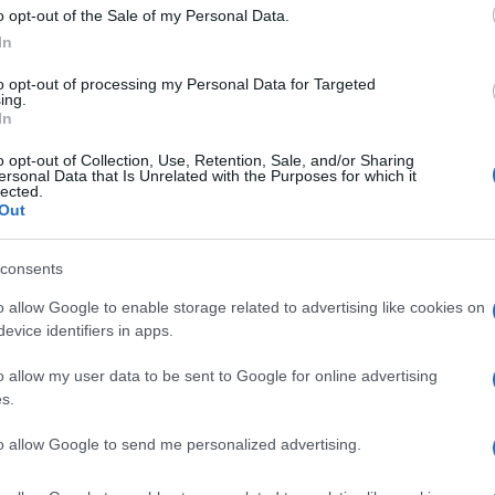
o opt-out of the Sale of my Personal Data.
In
sui percorsi abilitanti che richiede dai 30 ai 60
ecedenti 24 CFU, per l’accesso ai concorsi di
to opt-out of processing my Personal Data for Targeted
ing.
palle di docenti e
soprattutto precari
, non è
In
o che le cifre vanno da 2000 a 2500 euro.
o opt-out of Collection, Use, Retention, Sale, and/or Sharing
ersonal Data that Is Unrelated with the Purposes for which it
lected.
Out
traprendere una politica di riduzione dei costi.
consents
ssa (1200 euro per 60 CFU e 950 per 30 CFU).
o allow Google to enable storage related to advertising like cookies on
 sa
rà calcolata in base all’ISEE
, coprendo il 50%
evice identifiers in apps.
o allow my user data to be sent to Google for online advertising
rogressivo, il primo in Italia a livello universitario.
s.
ione per
studenti con disabilità.
to allow Google to send me personalized advertising.