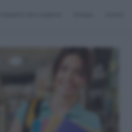
Graduatorie, Gps e supplenze
Sostegno
Concorsi