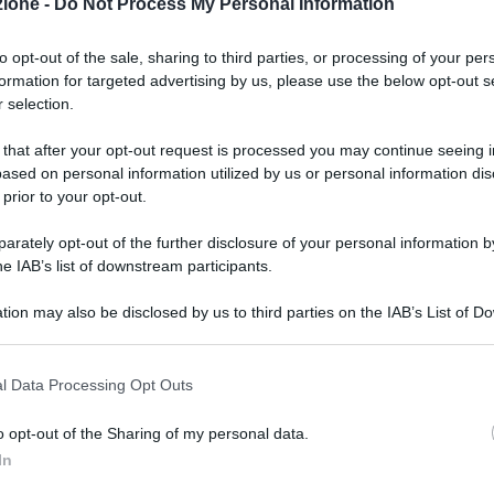
zione -
Do Not Process My Personal Information
 fonte preferita su Google
to opt-out of the sale, sharing to third parties, or processing of your per
a prima riduzione dei costi con seconda rata in base all’Isee
formation for targeted advertising by us, please use the below opt-out s
 selection.
inizia a trovare riscontro:
i costi dei percorsi
lmierati, sono stati ritenuti unanimemente
 that after your opt-out request is processed you may continue seeing i
à di diritti tra chi può permetterseli e chi no.
ased on personal information utilized by us or personal information dis
 prior to your opt-out.
almierato, di 2500 euro non rappresenta certo una
rattutto da chi ancora non dispone di un lavoro e
rately opt-out of the further disclosure of your personal information by
l’abilitazione che questi percorsi consentono di
he IAB’s list of downstream participants.
tion may also be disclosed by us to third parties on the IAB’s List of 
 that may further disclose it to other third parties.
i
 that this website/app uses one or more Google services and may gath
l Data Processing Opt Outs
including but not limited to your visit or usage behaviour. You may click 
 potrebbe essere un segnale e e un esempio che
 to Google and its third-party tags to use your data for below specifi
o opt-out of the Sharing of my personal data.
rsità: a lanciarlo è l’Università di Bologna, al
ogle consent section.
In
urre i costi formativi
per aspiranti insegnanti delle