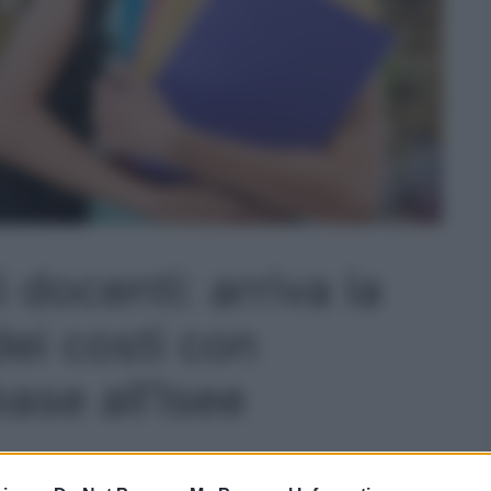
i docenti: arriva la
ei costi con
ase all’Isee