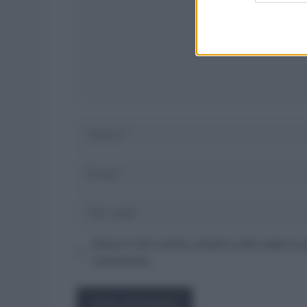
Nome
Email
Sito
web
Salva il mio nome, email e sito web in
commento.