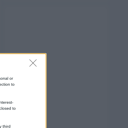
sonal or
ection to
nterest-
closed to
 third