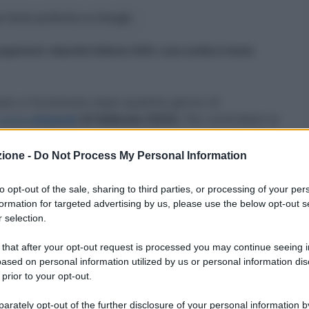
 fonte preferita su Google
pagamenti: stipendio febbraio 2024, cosa cambia in busta
rnato a funzionare dopo qualche giorno di
 degli
stipendi
di febbraio 2024.
Per controllare la
a nella propria area riservata per la consultazione
zione -
Do Not Process My Personal Information
importi
to opt-out of the sale, sharing to third parties, or processing of your per
formation for targeted advertising by us, please use the below opt-out s
 selection.
finchè la situazione di tutti i dipendenti
possa
 that after your opt-out request is processed you may continue seeing i
ccuparsi se alcuni colleghi riferiscono di vedere
ased on personal information utilized by us or personal information dis
 ancora non lo è.
 prior to your opt-out.
in regola. Questo perchè il
caricamento degli
rately opt-out of the further disclosure of your personal information by