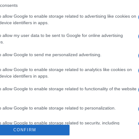
ica del calcolo delle tasse.
Manca ancora il
consents
re che l’INPS pubblichi la circolare. Sullo
 l’effetto del taglio del cuneo fiscale previsto dal
o allow Google to enable storage related to advertising like cookies on
evice identifiers in apps.
o allow my user data to be sent to Google for online advertising
s.
l concorso non prevede la certificazione informatica come
to allow Google to send me personalized advertising.
atore scolastico: perchè la nuova figura Ata guadagnerà di
o allow Google to enable storage related to analytics like cookies on
evice identifiers in apps.
o allow Google to enable storage related to functionality of the website
o allow Google to enable storage related to personalization.
o allow Google to enable storage related to security, including
cation functionality and fraud prevention, and other user protection.
CONFIRM