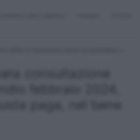
Graduatorie, Gps e supplenze
Sostegno
Concorsi
vata consultazione
ndio febbraio 2024,
usta paga, nel bene