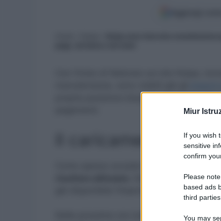
Aggiungi come
Home
»
Noipa
»
Noipa area riservata consultazione 
paga, nel bene e nel male
Con l’inizio di febbraio sul sito Noipa, to
manutenzione, sono visibili già gli
importi
propria posizione bisogna accedere a Noip
pagamenti.
Miur Istru
Il caricamento degli 
If you wish 
sensitive in
confirm your
Come spesso accade ci vuole qualche ora af
Please note
risultare allineata.
Non c’è quindi da preo
based ads b
già disponibile l’importo mentre il proprio
third parties
Nelle prossime ore tutto dovrebbe essere 
You may sepa