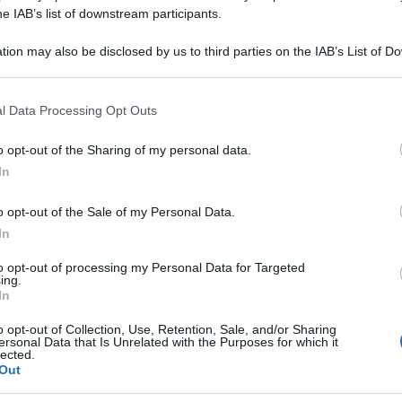
e ma graduale. L’alto numero delle posizioni da
he IAB’s list of downstream participants.
ogressiva.
tion may also be disclosed by us to third parties on the IAB’s List of 
 that may further disclose it to other third parties.
e a consultare la
piattaforma NoiPA
accedendo
one effettuata da Noipa nello scorso weekend
 that this website/app uses one or more Google services and may gath
l Data Processing Opt Outs
including but not limited to your visit or usage behaviour. You may click 
o
, dal momento che qualche difficoltà nell’accesso
 to Google and its third-party tags to use your data for below specifi
sere dovuto a problematiche individuali degli
o opt-out of the Sharing of my personal data.
ogle consent section.
e sempre si verifica all’inizio del mese.
In
i febbraio
o opt-out of the Sale of my Personal Data.
In
to opt-out of processing my Personal Data for Targeted
 presenza nello stipendio del
conguaglio fiscale e
ing.
 importi complessivi, mentre per verificare le
In
ere come sempre che ci si avvicini al giorno
o opt-out of Collection, Use, Retention, Sale, and/or Sharing
itamente bisogna aspettare la seconda metà del
ersonal Data that Is Unrelated with the Purposes for which it
lected.
Out