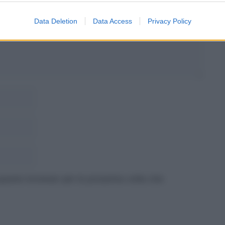
Data Deletion
Data Access
Privacy Policy
 questo browser per la prossima volta che