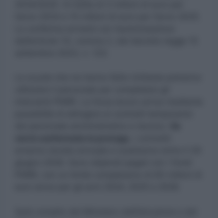
2024/2025. Si tratta di 3 milioni di euro per
l’anno 2024 e 10 milioni di euro per l’anno 2025.
La conferma arriverà con l’autorizzazione
dall’articolo 10, comma 2, del decreto-legge 15
settembre 2023, n. 123.
Le scuole che ne hanno fatto richiesta potranno
utilizzare il personale per completare gli
interventi PNRR. La forza lavoro arriva mediante
possibilità di attingere ai contratti temporanei
del personale amministrativo e tecnico.
Se
verrà confermata la proroga
, i contratti
avranno durata annuale e scadranno entro il 30
giugno 2026. Sono stipendi pagati con i fondi
PNRR, con un limite complessivo di 60 milioni di
euro annui per gli anni 2024, 2025 e 2026.
Sarà compito del Ministero dell’Istruzione e del