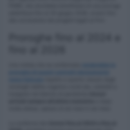
PNRR, che dovrebbe beneficiare di una proroga
addirittura fino al 30 giugno 2026, ovvero fino
alla conclusione dei progetti legati al Pnrr.
Proroghe fino al 2024 e
fino al 2026
Una notizia che se confermata
renderebbe le
proroghe di questi contratti decisamente
meno faticose
rispetto a quanto vissuto dagli
omologhi dell’ex organico covid ata, costretti a
inseguire nel biennio di pandemia
rinnovi
arrivati sempre all’ultimo momento
e dopo
molta attesa, spesso di sei mesi in sei mesi.
La conferma dei
rinnovi fino al 2024 e fino al