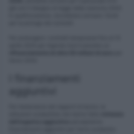
2026
, potrebbe arrivare per il personale ATA
già con il disegno di legge della manovra 2024.
In quell’occasione, dovrebbero arrivare i fondi
per la proroga dei contratti.
Per prolungare i contratti temporanei fino al 15
aprile 2024 per Agenda Sud è previsto un
rifinanziamento di oltre 50 milioni di euro
per
l’anno 2024.
I finanziamenti
aggiuntivi
Per l’estensione dei rapporti di lavoro, le
istituzioni scolastiche che hanno fatto
richiesta
dell’organico aggiuntivo
percepiranno
finanziamenti aggiuntivi per l’anno scolastico