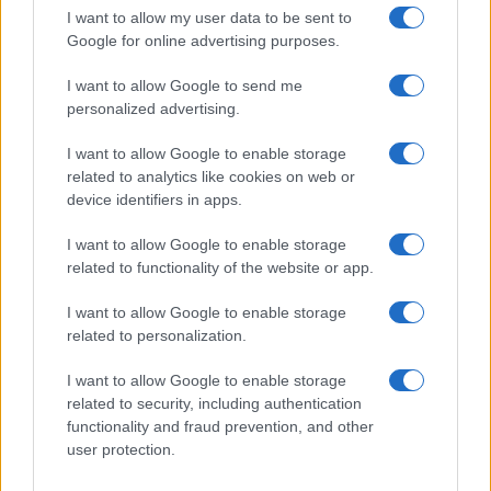
I want to allow my user data to be sent to
Google for online advertising purposes.
I want to allow Google to send me
personalized advertising.
I want to allow Google to enable storage
related to analytics like cookies on web or
device identifiers in apps.
I want to allow Google to enable storage
related to functionality of the website or app.
I want to allow Google to enable storage
related to personalization.
Miur Istruzione
I want to allow Google to enable storage
Editore: Sergio De Napoli
related to security, including authentication
functionality and fraud prevention, and other
Via De Liguori, 17 - Bari
user protection.
P.IVA: 07032730728