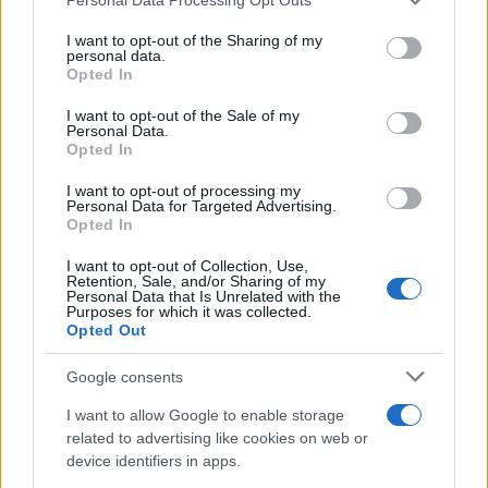
This information may also be disclosed by us to third parties
on the IAB’s List of Downstream Participants that may further
I want to opt-out of the Sharing of my
disclose it to other third parties.
personal data.
Opted In
Please note that this website/app uses one or more Google
services and may gather and store information including but
I want to opt-out of the Sale of my
Personal Data.
not limited to your visit or usage behaviour. You may click to
Opted In
grant or deny consent to Google and its third-party tags to
use your data for below specified purposes in below Google
I want to opt-out of processing my
consent section.
Personal Data for Targeted Advertising.
Opted In
I want to opt-out of Collection, Use,
Retention, Sale, and/or Sharing of my
Personal Data that Is Unrelated with the
Purposes for which it was collected.
Opted Out
Google consents
I want to allow Google to enable storage
related to advertising like cookies on web or
device identifiers in apps.