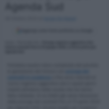
Agenda Sud
28 Ottobre 2023
di
Sergio De Napoli
Aggiungi come fonte preferita su Google
Home
»
Personale Ata
»
Proroga organico aggiuntivo Ata:
rinnovo annuale fino al 30 giugno 2026, si ferma prima per
Agenda Sud
Potrebbe essere meno complicata del previsto
la gestazione del rinnovo con
proroga dei
contratti in scadenza
a fine anno riservati al
nuovo organico aggiuntivo ata in questi giorni
inseriti all’interno delle scuole che he hanno
fatto richiesta. Si va infatti già verso l’annuncio
della proroga dei contratti fino al 15 aprile 2024
per Agenda SUD. Ancora meglio per l’organico