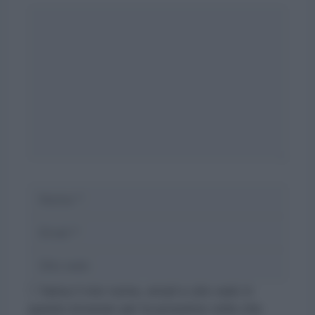
Commento
Nome
Email
Sito
web
Salva il mio nome, email e sito web in
questo browser per la prossima volta che