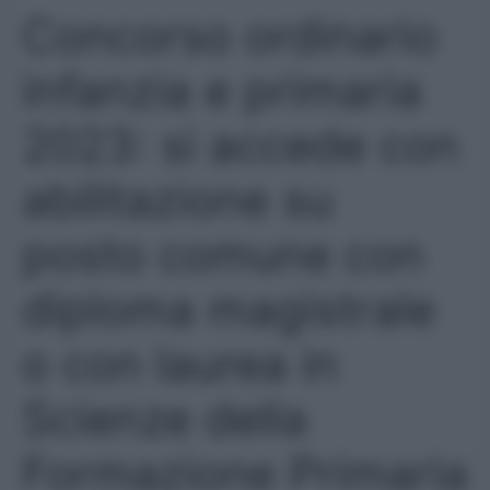
Concorso ordinario
infanzia e primaria
2023: si accede con
abilitazione su
posto comune con
diploma magistrale
o con laurea in
Scienze della
Formazione Primaria