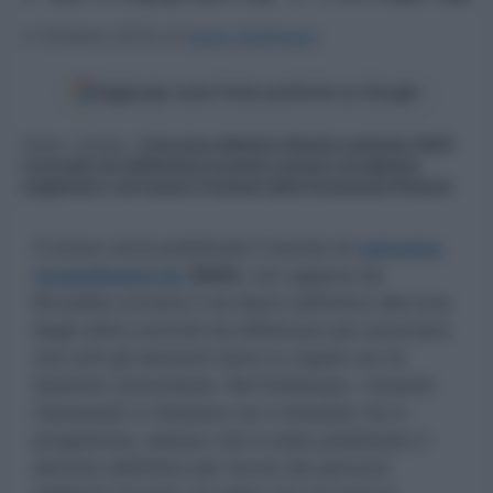
3 Ottobre 2023
di
Ilaria Staffulani
Aggiungi come fonte preferita su Google
Home
»
Scuola
»
Concorso ordinario infanzia e primaria 2023:
si accede con abilitazione su posto comune con diploma
magistrale o con laurea in Scienze della Formazione Primaria
A breve verrà pubblicato il bando di
concorso
straordinario ter
2023
, non appena da
Bruxelles arriverà il via libero definitivo alla luce
degli ultimi controlli da effettuare per accertare
che tutti gli elementi siano in regola con le
direttive comunitarie. Nel frattempo, i docenti
interessati si chiedono se il ministero ha in
programma, adesso che è stato pubblicato il
decreto definitivo per l’avvio dei percorsi