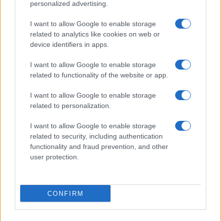
personalized advertising.
I want to allow Google to enable storage
related to analytics like cookies on web or
device identifiers in apps.
I want to allow Google to enable storage
related to functionality of the website or app.
I want to allow Google to enable storage
related to personalization.
Miur Istruzione
I want to allow Google to enable storage
Editore: Sergio De Napoli
related to security, including authentication
functionality and fraud prevention, and other
Via De Liguori, 17 - Bari
user protection.
P.IVA: 07032730728
Chi siamo
CONFIRM
Redazione e Contatti