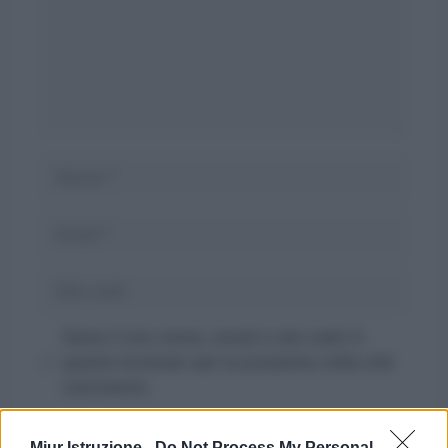
Nome
Email
Sito
web
Salva il mio nome, email e sito web in
questo browser per la prossima volta che
commento.
Miur Istruzione -
Do Not Process My Personal