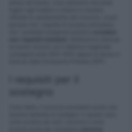
attesa del bando, unico elemento che potrà
fugare ogni dubbio e chiarire in maniera
ufficiale le caratteristiche del concorso, si può
pensare che i requisiti di accesso prevedano
che i candidati insegnanti potranno
accedere
con i requisiti standard
: l’abilitazione ottenuta
sul posto comune con il diploma magistrale
conseguito ante 2001-2002 oppure la laurea in
Scienze della Formazione Primaria (SFP).
I requisiti per il
sostegno
Come detto, il concorso prevederà anche una
sezione dedicata al sostegno: in questo caso,
come avviene per tutti i concorsi e come
avverrà anche per il prossimo
concorso