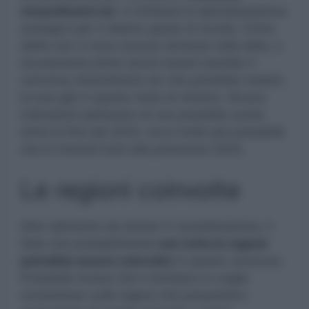
straordinario ter
, è richiesta la specializzazione
sostegno per il relativo grado di scuola. Come
detto non ci sono ancora certezze sulla data, e
sicuramente prima dovrà essere bandito il
concorso straordinario ter che potrebbe vedere
la luce già in questo inizio di ottobre. Alcune
indicazioni parlavano di una possibile uscita
entro la fine del 2023, ma è molto più probabile
che si rimandi tutto alla primavera 2024.
Le regioni coinvolte
Altro elemento da tenere in considerazione, il
fatto che probabilmente
non tutte le regioni
potrebbe essere coinvolte
in questo concorso.
Probabile invece che il ministero si voglia
concentrare sulle regioni che presentano