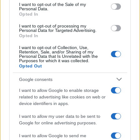
services and may gather and store information including but
I want to opt-out of the Sale of my
Personal Data.
not limited to your visit or usage behaviour. You may click to
Opted In
grant or deny consent to Google and its third-party tags to
use your data for below specified purposes in below Google
I want to opt-out of processing my
consent section.
Personal Data for Targeted Advertising.
Opted In
I want to opt-out of Collection, Use,
Retention, Sale, and/or Sharing of my
Personal Data that Is Unrelated with the
Purposes for which it was collected.
Opted Out
Google consents
I want to allow Google to enable storage
related to advertising like cookies on web or
device identifiers in apps.
I want to allow my user data to be sent to
Google for online advertising purposes.
I want to allow Google to send me