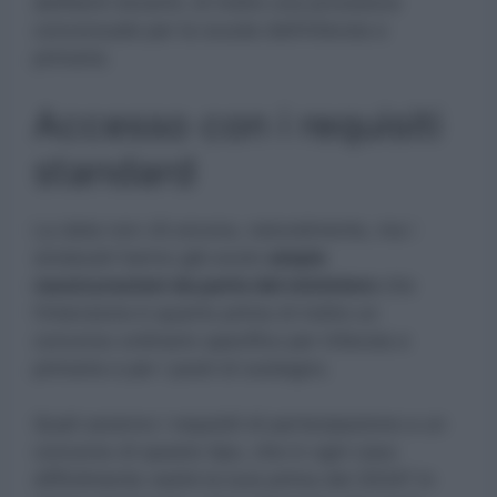
abilitanti docenti, di indire una procedura
concorsuale per la scuola dell’infanzia e
primaria.
Accesso con i requisiti
standard
La data non c’è ancora, naturalmente, ma i
sindacati hanno già avuto
ampie
rassicurazioni da parte del ministero
che
l’intenzione è quanto prima di indire un
concorso ordinario specifico per infanzia e
primaria e per i posti di sostegno.
Quali saranno i requisiti di partecipazione a un
concorso di questo tipo, che in ogni caso
difficilmente vedrà la luce prima del 2024? In