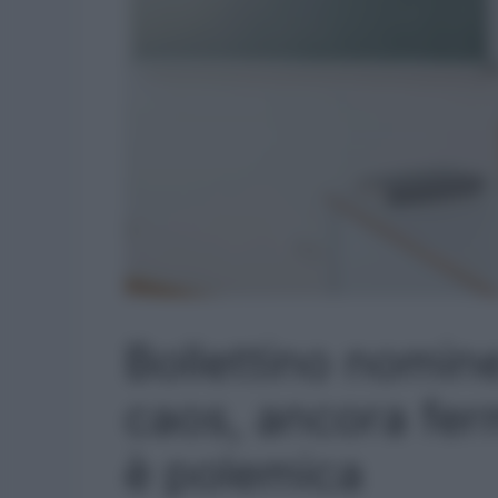
Bollettino nomi
caos, ancora fer
è polemica