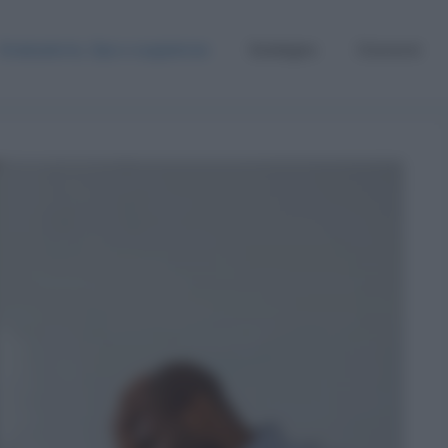
Graduatorie, Gps e supplenze
Sostegno
Concorsi