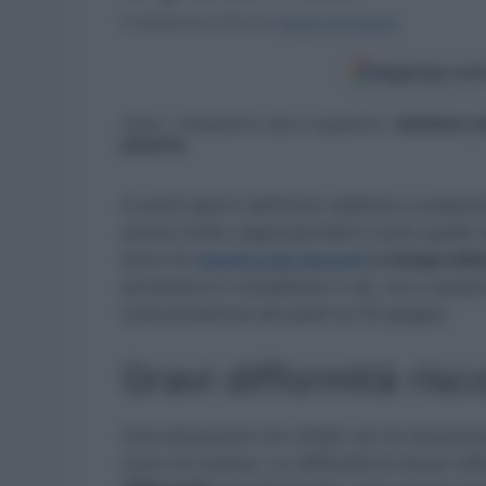
6 Settembre 2023
di
Sergio De Napoli
Aggiungi come
Home
»
Graduatorie, Gps e supplenze
»
Bollettino n
polemica
A pochi giorni dall’inizio dell’anno scolasti
anche molto rappresentativi come quello d
turno di
nomina dei docenti
a tempo det
procedura è complessa in sè, ma a questo s
comunicazione dei posti al 30 giugno.
Gravi difformità risc
Una situazione con stride con la situazione
turno di nomina. Le difficoltà di alcuni uffi