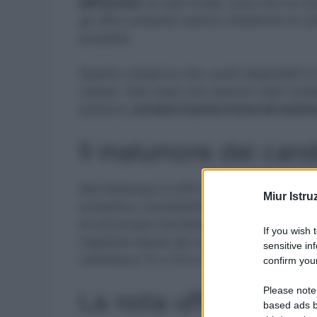
difformità
nei dati inviati, cosa che ha in
gli uffici scolastici stanno chiedendo la c
possibile.
Questo comporta che i posti disponibili 
variare. Solo dopo che saranno stati completa
potranno
avviare il primo turno di nomin
Il malumore dei cand
Nel frattempo le GPS sono state ripubblica
Miur Istru
scolastico, inevitabilmente ha portato il c
ha provocato inevitabilmente
polemiche 
If you wish 
rispettiva fascia dei colleghi con titolo e
sensitive in
sottofasce 1C e 1D a seconda l’anno di inse
confirm your
Please note
La nota ufficiale
based ads b