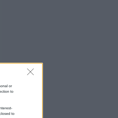
sonal or
ection to
nterest-
closed to