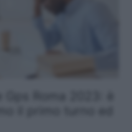
ne Gps Roma 2023: è
mo il primo turno ed