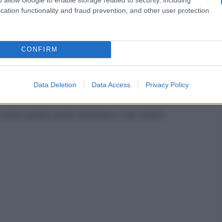
 fermo il primo turno ed
cation functionality and fraud prevention, and other user protection.
CONFIRM
Data Deletion
Data Access
Privacy Policy
ome pulizie,vorrei cambiare x vari motivi .