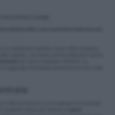
 fonte preferita su Google
omine Gps Roma 2023: è caos, ancora fermo il primo turno ed è
co e a settembre inoltrato, alcuni uffici scolastici,
ella capitale, non hanno ancora elaborato il primo
erminato
per l’anno scolastico 2023/24. La
i aggiunge l’inevitabile presentarsi di errori nella
ontrate
 in altre province in cui si è già giunti al secondo
ci scolastici deriva dal riscontro di
gravi