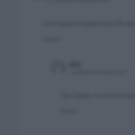
Sono cassano Claudia di anni 48 ,vorr
Rispondi
Aldo
7 Settembre 2023 alle 22:15
Ciao Claudia. Ho da farti una be
Rispondi