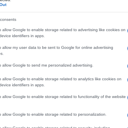
ia delle GPS dall’ A.S. 2022/2023 (Fascia
Out
negli elenchi aggiuntivi di cui al D.M.
consents
ircolare per le supplenze AOODGPER
o allow Google to enable storage related to advertising like cookies on
evice identifiers in apps.
o allow my user data to be sent to Google for online advertising
one del bollettino con le nomine.
s.
to allow Google to send me personalized advertising.
disponibili, domande entro il 4 ottobre
o allow Google to enable storage related to analytics like cookies on
 per valorizzare gli insegnanti
evice identifiers in apps.
o allow Google to enable storage related to functionality of the website
lettino nomine Gps Roma
o allow Google to enable storage related to personalization.
o allow Google to enable storage related to security, including