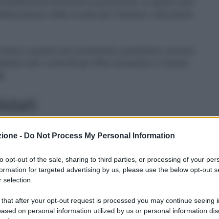
evitabilmente bloccato la procedura. In questi casi
ollaborazione delle scuole per rivedere i dati prima
in base a quanto sta avvenendo potrebbero ancora
ti tutti i controlli gli Uffici Scolastici in ritardo
a.
idati
te. La ripubblicazione delle GPS valide per l’anno
zione -
Do Not Process My Personal Information
aos tra i candidati. La ripubblicazione dell’elenco
e nervosismo
per l’inserimento a pettine nella
to opt-out of the sale, sharing to third parties, or processing of your per
stero in attesa di riconoscimento e non nelle
formation for targeted advertising by us, please use the below opt-out s
rimento, come operato dagli altri uffici scolastici.
 selection.
 that after your opt-out request is processed you may continue seeing i
ased on personal information utilized by us or personal information dis