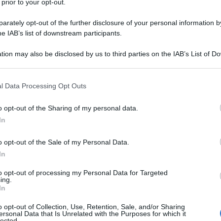
 prior to your opt-out.
o che
rately opt-out of the further disclosure of your personal information by
he IAB’s list of downstream participants.
r le cl.c. ADAA – ADEE – ADMM – ADSS
tion may also be disclosed by us to third parties on the IAB’s List of 
 that may further disclose it to other third parties.
mento degli incarichi a T.D. finalizzati al
 5 del D.L. 22/04/2023 n. 44, convertito
 that this website/app uses one or more Google services and may gath
l Data Processing Opt Outs
including but not limited to your visit or usage behaviour. You may click 
/2023 n. 74 a seguito dell’aumento del
 to Google and its third-party tags to use your data for below specifi
o opt-out of the Sharing of my personal data.
G. n. 1244 del 09/08/2023 e n.1494 del
ogle consent section.
In
spiranti inseriti negli elenchi aggiuntivi
 di riconoscimento del titolo di
o opt-out of the Sale of my Personal Data.
onseguito all’estero non può essere
In
i incarico a T.D. finalizzato al ruolo. Ai
to opt-out of processing my Personal Data for Targeted
ing.
rivolta proposta di incarico di supplenza
In
a in un secondo elenco aggiuntivo alla
o opt-out of Collection, Use, Retention, Sale, and/or Sharing
a suddiviso, nell’ordine, tra coloro che
ersonal Data that Is Unrelated with the Purposes for which it
lected.