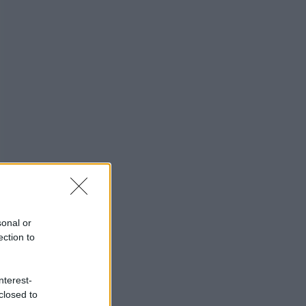
sonal or
ection to
nterest-
closed to