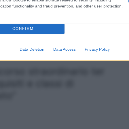
cation functionality and fraud prevention, and other user protection.
titolo di studio richiesto, si può già presentare domanda
CONFIRM
rovince: 590 posti, si partecipa con terza media
Data Deletion
Data Access
Privacy Policy
orso straordinario ter
siti e classi di
sto”