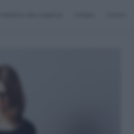
Graduatorie, Gps e supplenze
Sostegno
Concorsi