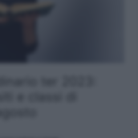
inario ter 2023:
ti e classi di
agosto