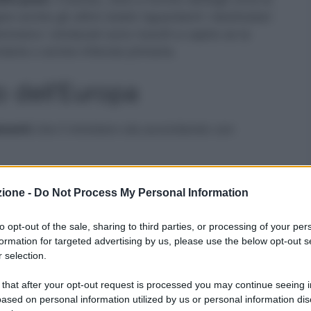
re anche gli ultimi dubbi riguardanti i destinatari
eno i sindacati sono riusciti a capire se la
daria o anche infanzia primaria.
o dell’Europa
amenti
che il ministero sta accordando con
que incerte, chiarirà definitivamente se
saranno
zione -
Do Not Process My Personal Information
 è possibile che il ministero stia aspettando di
 in ruolo per l’anno scolastico 2023/24.
to opt-out of the sale, sharing to third parties, or processing of your per
formation for targeted advertising by us, please use the below opt-out s
nte i candidati è capire se il concorso
 selection.
egioni.
Tutte le soluzioni sono al vaglio
ed è
 that after your opt-out request is processed you may continue seeing i
ssibile che alla fine si decida che una determinata
ased on personal information utilized by us or personal information dis
gione e non in un’altra.