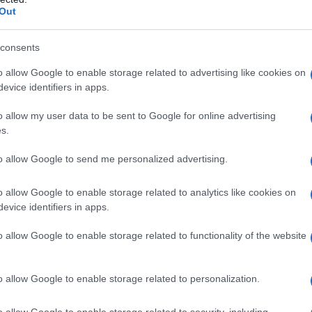
Out
consents
so al percorso per conseguire l’abilitazione. Fino al
o allow Google to enable storage related to advertising like cookies on
re ai concorsi ed è sufficiente il
diploma di
evice identifiers in apps.
o allow my user data to be sent to Google for online advertising
s.
mbre 2024
, e consente, con il possesso del titolo di
sse di concorso, la partecipazione al concorso di
to allow Google to send me personalized advertising.
meno 30 CFU/CFA del percorso universitario e
o allow Google to enable storage related to analytics like cookies on
evice identifiers in apps.
ta superato, di entrare di ruolo. Si verrà nominati
o allow Google to enable storage related to functionality of the website
ratto a tempo determinato e bisognerà svolgere il
ione.
o allow Google to enable storage related to personalization.
ione scatta il percorso di anno di prova e il
eterminato nella stessa scuola del
contratto a
o allow Google to enable storage related to security, including