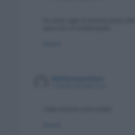
Ho tanta voglia di lavorare,esono int
spero che mi contatti grazie
Rispondi
Patrizia greco Greco
17 Agosto 2023 alle 22:50
Voglio lavorare come bidella
Rispondi