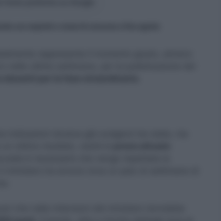
 fonte preferita su Google
ndo con requisiti e classi di concorso a fine agosto
dealmente rappresenta il momento giusto, almeno
ero nelle ultime settimane, per la pubblicazione del
 docenti per la fase straordinaria.
e indicazioni doveva già svolgersi ine state, ma
n ottimo risultato, vedrà le
prove attuate
cada è necessario che venga rispettata la
 ministero ha ancora circa un paio di settimane di
za.
cari che nelle intenzioni del ministero dovrebbe
000 posti.
Il bando, oltre a fornire dettagli circa le