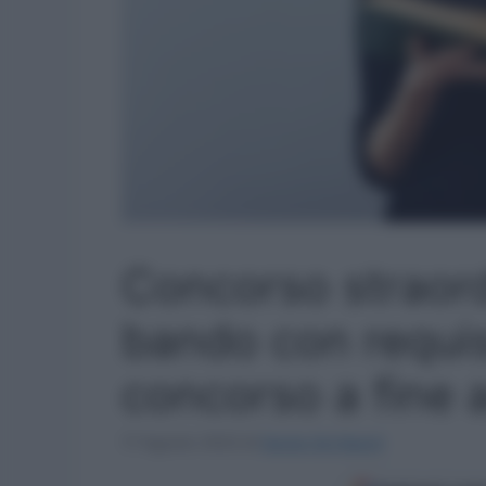
Concorso straord
bando con requisi
concorso a fine 
17 Agosto 2023
di
Sergio De Napoli