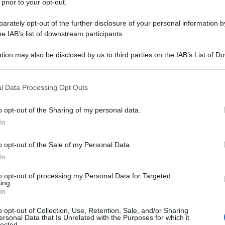
 prior to your opt-out.
to è mantenere l’impegno in modo che si riesca a
rately opt-out of the further disclosure of your personal information by
he IAB’s list of downstream participants.
tion may also be disclosed by us to third parties on the IAB’s List of 
i di accesso
 that may further disclose it to other third parties.
 that this website/app uses one or more Google services and may gath
l Data Processing Opt Outs
sblocchi la procedura sia per la scuola
including but not limited to your visit or usage behaviour. You may click 
sostegno. Per i posti comuni si è provveduto
 to Google and its third-party tags to use your data for below specifi
o opt-out of the Sharing of my personal data.
 di accesso
, mentre per il sostegno il titolo di
ogle consent section.
In
per il relativo grado di scuola.
o opt-out of the Sale of my Personal Data.
ti con tre anni di servizio negli ultimi cinque di
In
o richiesto. Valgono solo
annualità di servizio
to opt-out of processing my Personal Data for Targeted
ing.
In
con
laurea + 24 CFU
conseguiti entro il 31 ottobre
o opt-out of Collection, Use, Retention, Sale, and/or Sharing
ersonal Data that Is Unrelated with the Purposes for which it
lected.