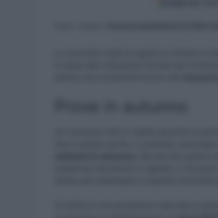
Aggiungi come
Home
»
Scuola
»
Concorso straordinario ter 2023: ba
La seconda metà di agosto è iniziata e i
in base alle indicazioni fornite dal minist
bando che consentirà l’avvio del
concorso
Prove in autunno
Un concorso che in realtà secondo le prim
che a questo punto, e sarebbe comunque u
soltanto in autunno.
Ma perchè questo ac
scadenza del bando in agosto, e dunque il
tempo per adempiere a questa incomben
Si tratta di una procedura riservata ai pre
consentire la stabilizzazione di
circa 30.