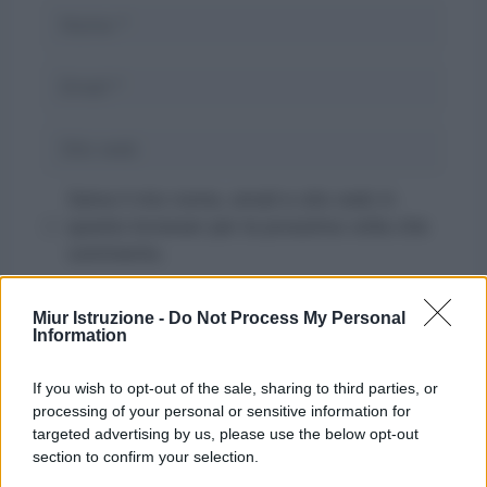
Nome
Email
Sito
web
Salva il mio nome, email e sito web in
questo browser per la prossima volta che
commento.
Miur Istruzione -
Do Not Process My Personal
Information
If you wish to opt-out of the sale, sharing to third parties, or
processing of your personal or sensitive information for
targeted advertising by us, please use the below opt-out
section to confirm your selection.