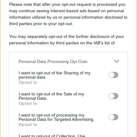
Please note that after your opt-out request is processed you
may continue seeing interest-based ads based on personal
information utilized by us or personal information disclosed to
third parties prior to your opt-out.
You may separately opt-out of the further disclosure of your
personal information by third parties on the IAB’s list of
downstream participants.
Personal Data Processing Opt Outs
This information may also be disclosed by us to third parties
on the IAB’s List of Downstream Participants that may further
I want to opt-out of the Sharing of my
disclose it to other third parties.
personal data.
Opted In
Please note that this website/app uses one or more Google
services and may gather and store information including but
I want to opt-out of the Sale of my
Personal Data.
not limited to your visit or usage behaviour. You may click to
Opted In
grant or deny consent to Google and its third-party tags to
use your data for below specified purposes in below Google
I want to opt-out of processing my
consent section.
Personal Data for Targeted Advertising.
Opted In
I want to opt-out of Collection, Use,