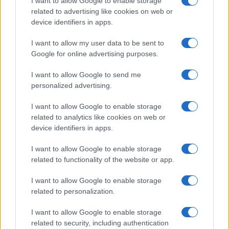
I want to allow Google to enable storage
related to advertising like cookies on web or
device identifiers in apps.
I want to allow my user data to be sent to
Google for online advertising purposes.
I want to allow Google to send me
personalized advertising.
I want to allow Google to enable storage
related to analytics like cookies on web or
device identifiers in apps.
I want to allow Google to enable storage
related to functionality of the website or app.
I want to allow Google to enable storage
related to personalization.
Miur Istruzione
I want to allow Google to enable storage
Editore: Sergio De Napoli
related to security, including authentication