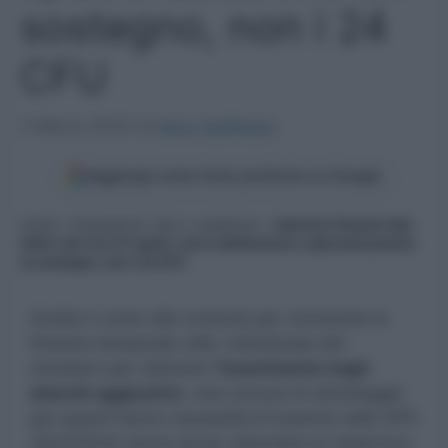
sostegno, non i 24
CFU
2 Marzo 2023
di
Ilaria Staffulani
Aggiungi come fonte preferita su Google
Home
»
Graduatorie, Gps e supplenze
»
Apertura finestra Gps
2023: dal 12 al 27 aprile, serve abilitazione o specializzazione
su sostegno, non i 24 CFU
Scatta il conto alla rovescia per conoscere la
finestra temporale utile, individuata dal
ministero per ottenere l
‘inserimento negli
elenchi aggiuntivi
, vera ancora di salvataggio
per quanti hanno necessità di inserirsi nelle GPS
2023/2024 senza dover attendere la riapertura