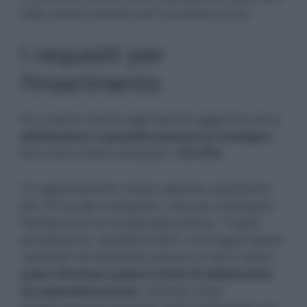
delle stesse prevista per il prossimo anno.
I requisiti per
l’inserimento
Per essere inseriti negli elenchi aggiuntivi serve
abilitazione o specializzazione su sostegno.
Non sono invece necessari i
24 CFU.
Un appuntamento creato apposta soprattutto
per chi ha già conseguito o sta per conseguire
l’abilitazione e/o la specializzazione. Troppo
penalizzante, sarebbe infatti, costringere questi
candidati ad attendere ancora un anno senza
poter sfruttare subito il titolo di abilitazione
e/o specializzazione
, ottenuto dopo