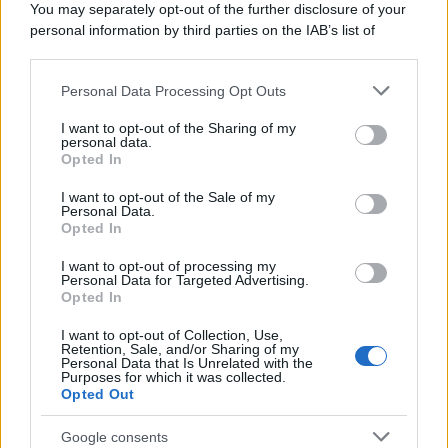
You may separately opt-out of the further disclosure of your
personal information by third parties on the IAB’s list of
downstream participants.
Personal Data Processing Opt Outs
This information may also be disclosed by us to third parties
on the IAB’s List of Downstream Participants that may further
I want to opt-out of the Sharing of my
disclose it to other third parties.
personal data.
Opted In
Please note that this website/app uses one or more Google
services and may gather and store information including but
I want to opt-out of the Sale of my
Personal Data.
not limited to your visit or usage behaviour. You may click to
Opted In
grant or deny consent to Google and its third-party tags to
use your data for below specified purposes in below Google
I want to opt-out of processing my
consent section.
Personal Data for Targeted Advertising.
Opted In
I want to opt-out of Collection, Use,
Retention, Sale, and/or Sharing of my
Personal Data that Is Unrelated with the
Purposes for which it was collected.
Opted Out
Google consents