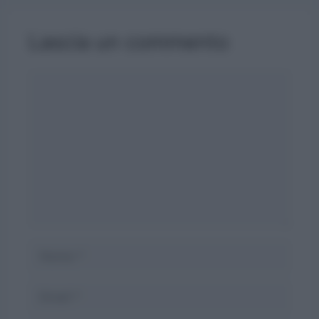
Lascia un commento
Commento
Nome
Email