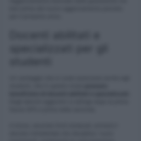
l’aggiornamento biennale delle graduatorie ma
ben prima del nuovo aggiornamento previsto
per il prossimo anno.
Docenti abilitati e
specializzati per gli
studenti
Un vantaggio che si vuole assicurare anche agli
studenti, che in questo modo
possono
beneficiare di docenti abilitati e specializzati.
Dagli elenchi aggiuntivi si attinge dopo la prima
fascia GPS e prima della seconda.
A breve, secondo fonti sindacali, arriverà il
decreto ministeriale che disciplina i nuovi