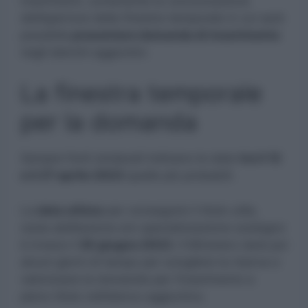
inserimenti, contenente la comunicazione
dell’apertura della finestra temporale in cui sarà
possibile
presentare domanda di inserimento
negli elenchi aggiuntivi.
La finestra temporale
per la domanda
Sempre fonti sindacali indicano le date
tra il 12
e il 27 aprile 2023
quelle più probabili.
La
data ultima
per conseguire il titolo utile,
ossia abilitazione e/o specializzazione sostegno
è invece il
30 giugno 2023
. Il Ministero darà poi
alcuni giorni di tempo per sciogliere la riserva e
valorizzare la domanda per l’inserimento a
pieno titolo nell’elenco aggiuntivo.