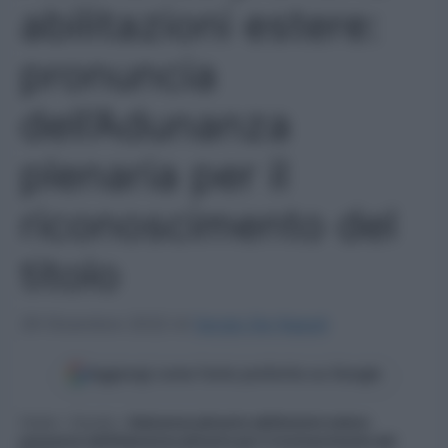
abilitazioni estere:
pronuncia
dell’Adunanza
plenaria per il
riconoscimento del
titolo
29 Dicembre 2022
di
Sergio De Napoli
Aggiungi come fonte preferita su Google
Home
»
Scuola
»
Adunanza plenaria abilitazioni estere:
pronuncia dell’Adunanza plenaria per il riconoscimento del