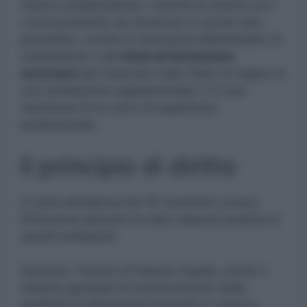
misure compensative»; nonché di chiarire se il
«riconoscimento sia doveroso (o anche solo
possibile)», anche in mancanza dell’attestato di
competenza o del
titolo di formazione
necessari
per l’esercizio nello Stato di origine di
una ‘professione regolamentata’, o in sua
mancanza di un anno di esperienza
professionale.
Il principio di diritto
In esito all’udienza del 16 novembre scorso,
l’Adunanza plenaria ha dato risposta positiva ai
quesiti sottoposti.
Secondo i Giudici di Palazzo Spada, anche il
sistema generale di riconoscimento delle
qualifiche professionali acquisite in ciascun