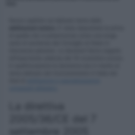
titolo
Nuovo capitolo sul delicato tema delle
abilitazioni estere.
E’ stata depositata la prima
di quella che si preannuncia come una lunga
serie di sentenze del Consiglio di Stato in
Adunanza plenaria. Le decisioni fanno seguito
all’importante udienza del 16 novembre scorso.
In quell’occasione la decisione era in merito al
tema delicato del riconoscimento in Italia dei
titoli di
abilitazione e specializzazione
conseguiti all’estero.
La direttiva
2005/36/CE del 7
settembre 2005