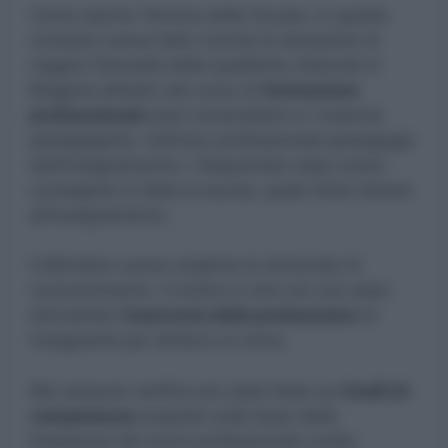
Come riporta
Tecnica della Scuola
, in questo
contesto aveva fatto rumore la decisione di
negare l’idoneità delle qualifiche ottenute in
Bulgaria all’esito del corso di
formazione
professionale
post universitario in «scienze
pedagogiche, indirizzo professionale pedagogia
dell’insegnamento», frequentato dopo avere
conseguito in Italia la laurea, quale titolo idoneo
all’insegnamento.
Il Ministero aveva respinto le domande di
riconoscimento. Il motivo è che non era stato
dimostrato
l’esercizio della professione
di
insegnante per almeno un anno.
Ma nessuna verifica era stata fatta sui
livelli di
competenza
acquisiti sulla base della
frequenza del corso professionale svolto