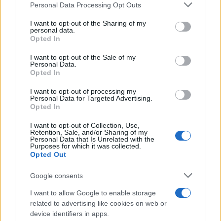
Personal Data Processing Opt Outs
This information may also be disclosed by us to third parties
on the IAB’s List of Downstream Participants that may further
I want to opt-out of the Sharing of my
disclose it to other third parties.
personal data.
Opted In
Please note that this website/app uses one or more Google
services and may gather and store information including but
I want to opt-out of the Sale of my
Personal Data.
not limited to your visit or usage behaviour. You may click to
Opted In
grant or deny consent to Google and its third-party tags to
use your data for below specified purposes in below Google
I want to opt-out of processing my
consent section.
Personal Data for Targeted Advertising.
Opted In
I want to opt-out of Collection, Use,
Retention, Sale, and/or Sharing of my
Personal Data that Is Unrelated with the
Purposes for which it was collected.
Opted Out
Google consents
I want to allow Google to enable storage
related to advertising like cookies on web or
device identifiers in apps.