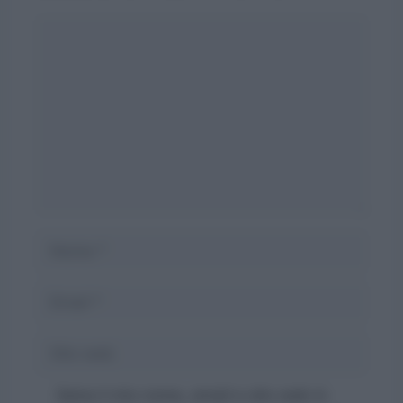
Commento
Nome
Email
Sito
web
Salva il mio nome, email e sito web in