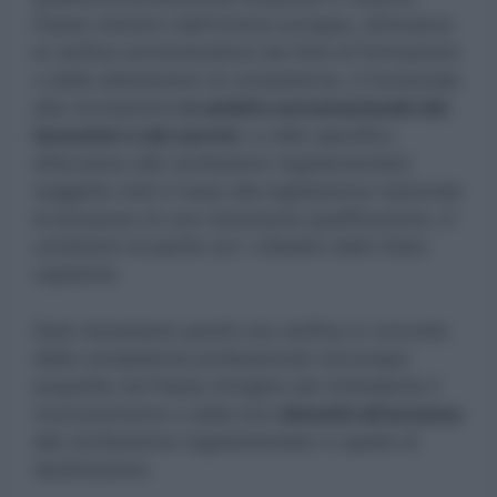
Paese membro dell’Unione europea, attraverso
la verifica amministrativa dei titoli di formazione
o delle attestazioni di competenza, è funzionale
alla circolazione
in ambito sovranazionale dei
lavoratori e dei servizi
, e nello specifico
all’accesso alle ‘professioni regolamentate’,
soggette cioè in base alla legislazione nazionale
al possesso di una necessaria qualificazione, in
condizioni di parità con i cittadini dello Stato
ospitante.
Sarà necessaria quindi una verifica in concreto
delle competenze professionali comunque
acquisite nel Paese d’origine dal richiedente il
riconoscimento e della loro
idoneità all’accesso
alla ‘professione regolamentata’ in quello di
destinazione.