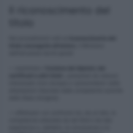
Il riconoscimento del
titolo
Nei procedimenti volti al
riconoscimento del
titolo conseguito all’estero
, il Ministero
dell’istruzione dovrà quindi:
— esaminare «l’
insieme dei diplomi, dei
certificati e altri titoli
», posseduti da ciascun
interessato (non dunque a «prescindere» dalle
attestazioni rilasciate dalla competente autorità
dello Stato d’origine);
— effettuare «un confronto tra, da un lato, le
competenze attestate da tali titoli e da tale
esperienza e, dall’altro, le conoscenze e le