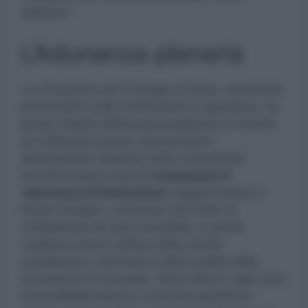
all’estero.
L’Adunanza plenaria
La VII sezione del Consiglio di Stato, dovendosi
pronunciare sulle controversie in questione, ha
quindi chiesto all’Adunanza plenaria di chiarire
se il Ministero possa «prescindere»
dall’attestato rilasciato dalla competente
autorità estera e quindi
riconoscere il
«percorso di formazione»
seguito presso il
Paese d’origine, sulla base del livello di
competenza da esso ricavabile, e quindi
«soltanto previa verifica della durata
complessiva, del livello e della qualità della
formazione ivi ricevuta», fatta salva in ogni caso
la possibilità imporre «a tal fine specifiche