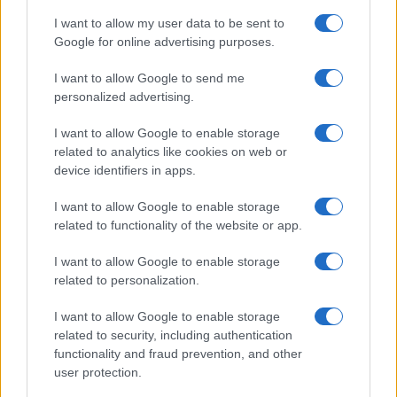
I want to allow my user data to be sent to
Google for online advertising purposes.
I want to allow Google to send me
personalized advertising.
I want to allow Google to enable storage
related to analytics like cookies on web or
device identifiers in apps.
I want to allow Google to enable storage
related to functionality of the website or app.
I want to allow Google to enable storage
related to personalization.
Miur Istruzione
I want to allow Google to enable storage
Editore: Sergio De Napoli
related to security, including authentication
functionality and fraud prevention, and other
Via De Liguori, 17 - Bari
user protection.
P.IVA: 07032730728