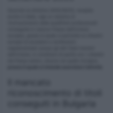
Secondo la direttiva 2005/36/CE, recepita
anche in Italia, vige un sistema di
riconoscimento delle qualifiche professionali
conseguite in ciascun Paese dell’Unione
europea, grazie al quale si permette ai cittadini
europei di accedere a ‘professioni
regolamentate’ presso gli altri Stati membri
dell’Unione, in condizioni di parità con i cittadini
del Paese estero, diverso da quello d’origine,
presso il quale si intende esercitare l’attività.
Il mancato
riconoscimento di titoli
conseguiti in Bulgaria