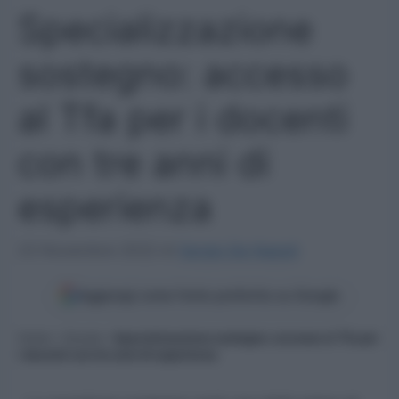
Specializzazione
sostegno: accesso
al Tfa per i docenti
con tre anni di
esperienza
23 Novembre 2022
di
Sergio De Napoli
Aggiungi come fonte preferita su Google
Home
»
Scuola
»
Specializzazione sostegno: accesso al Tfa per
i docenti con tre anni di esperienza