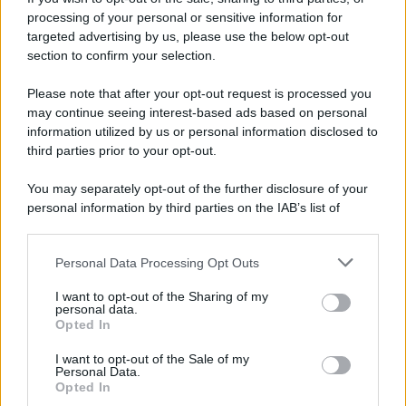
processing of your personal or sensitive information for
targeted advertising by us, please use the below opt-out
section to confirm your selection.
Please note that after your opt-out request is processed you
may continue seeing interest-based ads based on personal
information utilized by us or personal information disclosed to
third parties prior to your opt-out.
You may separately opt-out of the further disclosure of your
personal information by third parties on the IAB’s list of
downstream participants.
Personal Data Processing Opt Outs
This information may also be disclosed by us to third parties
on the IAB’s List of Downstream Participants that may further
I want to opt-out of the Sharing of my
disclose it to other third parties.
personal data.
Opted In
Please note that this website/app uses one or more Google
services and may gather and store information including but
I want to opt-out of the Sale of my
Personal Data.
not limited to your visit or usage behaviour. You may click to
Opted In
grant or deny consent to Google and its third-party tags to