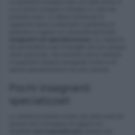
La questione sostegno sarà una delle prime di
cui si dovrà occupare il ministero in vista del
prossimo anno. Le ultime nomine per le
supplenze hanno evidenziato il problema di
garantire ai ragazzi con necessità particolari
insegnanti con specializzazione.
Un supporto
per gli studenti e per le famiglie che non sempre
viene assicurato, dal momento che le cattedre
in questione vengono assegnate anche a chi
questa specializzazione non può vantarla.
Pochi insegnanti
specializzati
Le statistiche parlano chiaro: più della metà dei
docenti che si occupano di ragazzi con
disabilità
non è specializzato.
Numeri che