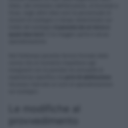
Stato, del ministero dell’Istruzione, di Eurostat e
Ocse, negli ultimi dieci anni la percentuale di
docenti di sostegno a tempo determinato sul
totale del sostegno
è passata da un terzo a
quasi due terzi.
E la maggior parte è senza
specializzazione.
Nel frattempo persiste l’errore formale della
norma che al momento impedisce agli
insegnanti con le previste tre annualità di
esperienza specifica ma
privi di abilitazione
l’accesso riservato ai corsi di specializzazione
sul sostegno.
Le modifiche al
provvedimento