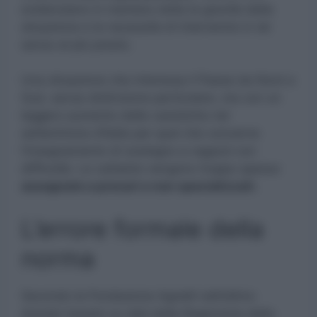
evidenziano in maniera netta la gravità della
situazione e la necessità di intervenire in tal
senso al più presto.
Una situazione che interessa il Paese da Nord a
Sud, senza distinzione particolare, ma con un
leggero aumento delle casistiche nel
settentrione d’Italia per quel che concerne
l’insegnamento di sostegno a ragazzi con
difficoltà. Le cattedre vengono troppo spesso
assegnate a precari e non specializzati.
L’errore formale della
norma
Secondo la Fondazione Agnelli nell’ultimo
dossier basato su dati della Ragioneria dello