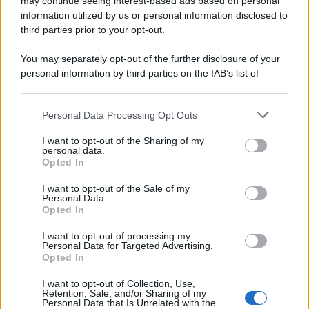
may continue seeing interest-based ads based on personal
information utilized by us or personal information disclosed to
third parties prior to your opt-out.
You may separately opt-out of the further disclosure of your
personal information by third parties on the IAB’s list of
downstream participants.
Personal Data Processing Opt Outs
This information may also be disclosed by us to third parties
on the IAB’s List of Downstream Participants that may further
I want to opt-out of the Sharing of my
disclose it to other third parties.
personal data.
Opted In
Please note that this website/app uses one or more Google
services and may gather and store information including but
I want to opt-out of the Sale of my
Personal Data.
not limited to your visit or usage behaviour. You may click to
Opted In
grant or deny consent to Google and its third-party tags to
use your data for below specified purposes in below Google
I want to opt-out of processing my
consent section.
Personal Data for Targeted Advertising.
Opted In
I want to opt-out of Collection, Use,
Retention, Sale, and/or Sharing of my
Personal Data that Is Unrelated with the