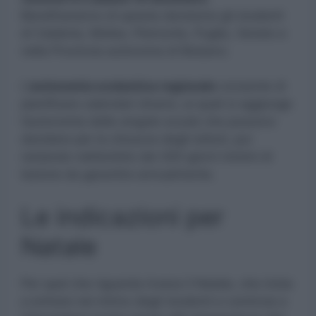
Beneficeranno di questa decisione gli studenti
di Calabria, Molise, Piemonte, Puglia, Veneto e
nella Provincia autonoma di Bolzano.
L’
autonomia scolastica regionale
consente di
pianificare calendari diversi, ai quali si aggiunge
l’autonomia delle singole scuole che possono
decidere per la chiusura degli istituti, pur
restando nell’ambito dei 200 giorni minimi di
lezione da garantire annualmente.
Le indicazioni per
Natale
Per quel che riguarda invece il Natale, che inizia
a entrare nel mirino degli studenti e comincia a