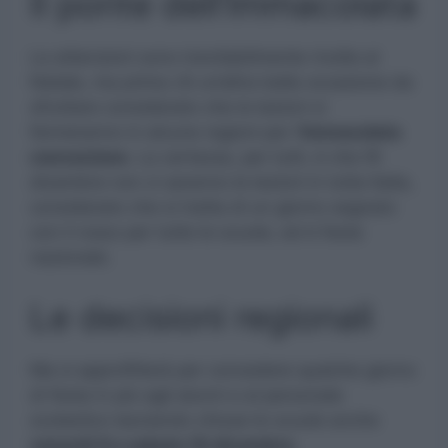
Il ponte dell’Immacolata
Le attenzioni sono inevitabilmente rivolte al
Natale, ma prima c’è un’altra bella occasione da
sfruttare considerato che le lezioni si
fermeranno in alcune regioni per l’
Immacolata
concezione.
La certezza, per tutti, è che l’8
dicembre non ci saranno le lezioni in tutta Italia,
considerato che si tratta di un giorno segnato
con il rosso per tutte le scuole, ed è festa
nazionale.
Le decisioni regionali
Ma si approfitterà per concedere qualche giorno
di festa in più agli alunni e al personale
scolastico lasciando chiuse le scuole anche
venerdì 9 e sabato 10 dicembre.