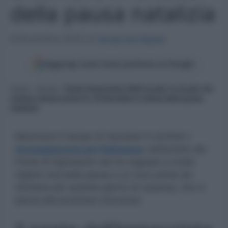
della pausa natalizia
8 Novembre 2022
di
Sergio De Napoli
Aggiungi come fonte preferita su Google
Home
»
Scuola
»
Ponte Immacolata 2022 scuola: le scuole che
restano chiuse anche 9 e 10 dicembre in attesa della pausa
natalizia
Nemmeno il tempo di mandare in archivio i
festeggiamenti per Halloween
nell’ambito del
Ponte di Ognissanti che ha regalato a molte
regioni una bella pausa e un ricco ponte da
sfruttare per qualche giorno di vacanza, che si
pensa alle prossime ricorrenze.